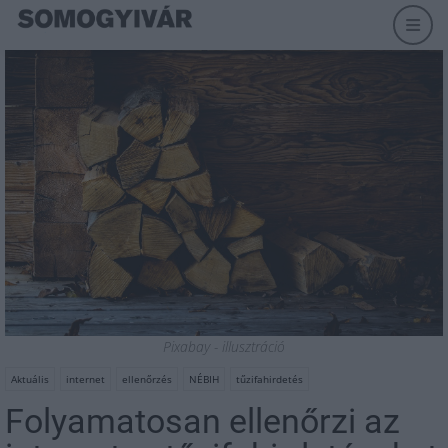
Pixabay - illusztráció
Aktuális
internet
ellenőrzés
NÉBIH
tűzifahirdetés
Folyamatosan ellenőrzi az