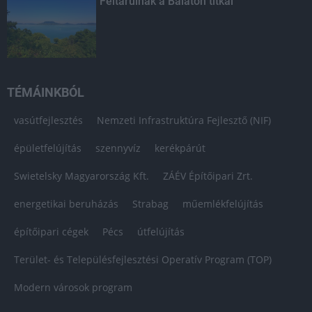
Feltárulnak a Balaton titkai
TÉMÁINKBÓL
vasútfejlesztés
Nemzeti Infrastruktúra Fejlesztő (NIF)
épületfelújítás
szennyvíz
kerékpárút
Swietelsky Magyarország Kft.
ZÁÉV Építőipari Zrt.
energetikai beruházás
Strabag
műemlékfelújítás
építőipari cégek
Pécs
útfelújítás
Terület- és Településfejlesztési Operatív Program (TOP)
Modern városok program