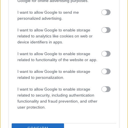
mérföldköve a felülvizsgálat
Google for online advertising purposes.
árnyékában?
I want to allow Google to send me
personalized advertising.
Elkészült a Liszt Ferenc repülőtér
I want to allow Google to enable storage
közelében lévő logisztikai bázis út- és
related to analytics like cookies on web or
közműhálózatának fejlesztése
device identifiers in apps.
I want to allow Google to enable storage
Látlelet a hazai víziközművekről?
related to functionality of the website or app.
Egyetlen, fél évszázados vezetéken
múlt Bicske vízellátása
I want to allow Google to enable storage
related to personalization.
Épített öröksége megújításával is készül
I want to allow Google to enable storage
Mohács a csata ötszázadik
related to security, including authentication
évfordulójára
functionality and fraud prevention, and other
user protection.