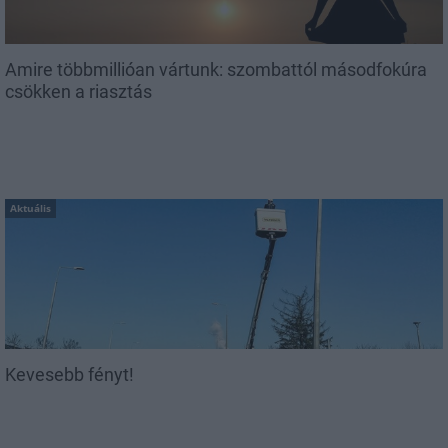
Amire többmillióan vártunk: szombattól másodfokúra
csökken a riasztás
Aktuális
Kevesebb fényt!