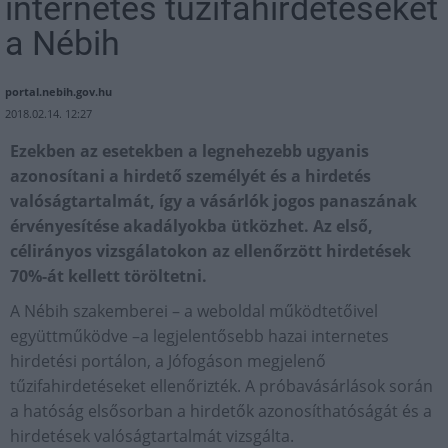
internetes tűzifahirdetéseket
a Nébih
portal.nebih.gov.hu
2018.02.14. 12:27
Ezekben az esetekben a legnehezebb ugyanis
azonosítani a hirdető személyét és a hirdetés
valóságtartalmát, így a vásárlók jogos panaszának
érvényesítése akadályokba ütközhet. Az első,
célirányos vizsgálatokon az ellenőrzött hirdetések
70%-át kellett töröltetni.
A Nébih szakemberei – a weboldal működtetőivel
együttműködve –a legjelentősebb hazai internetes
hirdetési portálon, a Jófogáson megjelenő
tűzifahirdetéseket ellenőrizték. A próbavásárlások során
a hatóság elsősorban a hirdetők azonosíthatóságát és a
hirdetések valóságtartalmát vizsgálta.