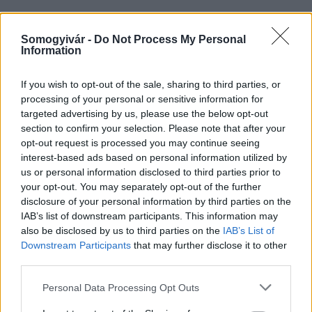
Somogyivár -
Do Not Process My Personal
Országos hírek
Information
If you wish to opt-out of the sale, sharing to third parties, or
processing of your personal or sensitive information for
targeted advertising by us, please use the below opt-out
section to confirm your selection. Please note that after your
opt-out request is processed you may continue seeing
interest-based ads based on personal information utilized by
Kecskeméten is szakirányú továbbképzésekkel erősít a
us or personal information disclosed to third parties prior to
Gál Ferenc Egyetem
your opt-out. You may separately opt-out of the further
disclosure of your personal information by third parties on the
IAB’s list of downstream participants. This information may
also be disclosed by us to third parties on the
IAB’s List of
Downstream Participants
that may further disclose it to other
third parties.
MAGYAR ÉPÍTŐK
Please note that this website/app uses one or more Google
Personal Data Processing Opt Outs
services and may gather and store information including but