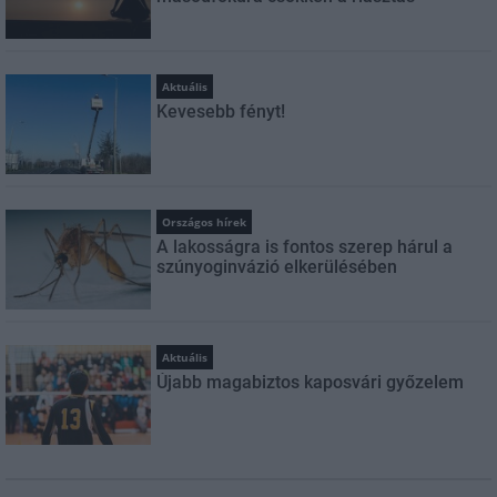
Aktuális
Kevesebb fényt!
Országos hírek
A lakosságra is fontos szerep hárul a
szúnyoginvázió elkerülésében
Aktuális
Újabb magabiztos kaposvári győzelem