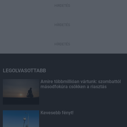
HIRDETÉS
HÍRDETÉS
HÍRDETÉS
LEGOLVASOTTABB
Amire többmillióan vártunk: szombattól
másodfokúra csökken a riasztás
Kevesebb fényt!