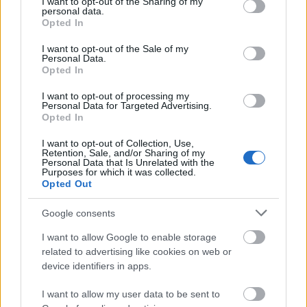
not limited to your visit or usage behaviour. You may click to
I want to opt-out of the Sharing of my
Útépítés
personal data.
grant or deny consent to Google and its third-party tags to
Opted In
use your data for below specified purposes in below Google
consent section.
I want to opt-out of the Sale of my
Personal Data.
Opted In
I want to opt-out of processing my
Personal Data for Targeted Advertising.
Opted In
I want to opt-out of Collection, Use,
Retention, Sale, and/or Sharing of my
Personal Data that Is Unrelated with the
Purposes for which it was collected.
Opted Out
HE-DO
BKK
KM Építő Kft.
Főmterv Mérnöki Tervező Zrt.
Látványos építési szakasz indult be a Flórián téri
Google consents
felüljárón
I want to allow Google to enable storage
A tartós nyári hőség jelentős kihívás elé állítja a KM Építőt,
related to advertising like cookies on web or
ennek ellenére folyamatosan halad az aszfaltozás.
device identifiers in apps.
Paks II.: Mit jelent az 5. blokk új
I want to allow my user data to be sent to