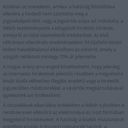
Azokban az esetekben, amikor a hatóság felszólítása
ellenére a hirdető nem szüntette meg a
jogszabálysértést, vagy a jogsértés súlya azt indokolta, a
Nébih kezdeményezte a kifogásolt hirdetés törlését,
amelyről az oldal üzemeltetői intézkedtek. Az első,
célirányos ellenőrzés eredményeként 54 tűzifahirdetést
kellett haladéktalanul eltávolítani az oldalról, amely a
vizsgált reklámok mintegy 70%-át jelentette.
A magas arány arra enged következtetni, hogy jelenleg
az internetes hirdetések jelentős részében a megvételre
kínált tűzifa vélhetően illegális eredetű vagy a hirdetők
jogszerűtlen módszerekkel, a vásárlók megkárosításával
igyekeznek azt értékesíteni.
A visszaélések elkerülése érdekében a Nébih a jövőben is
rendszeresen ellenőrzi az elektronikus és írott formában
megjelenő hirdetéseket. A hatóság a kisebb mulasztások
esetében ezután is ésszerű toleranciát tanúsít, a