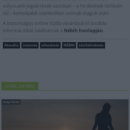
súlyosabb jogsértések azonban – a hirdetések törlésén
túl – komolyabb szankciókat vonnak maguk után.
A biztonságos online tűzifa vásárlásáról további
információkat találhatnak a
Nébih honlapján
.
Aktuális
internet
ellenőrzés
NÉBIH
tűzifahirdetés
AJÁNLJUK MÉG
Helyi hírek