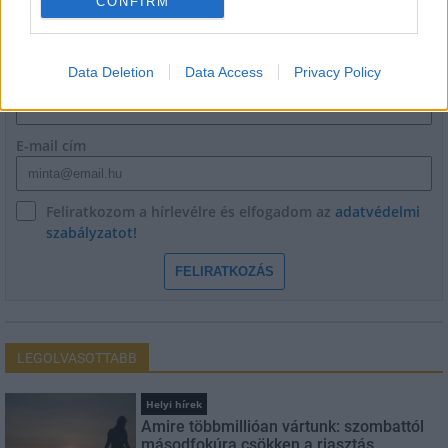
CONFIRM
HÍRLEVÉL
Data Deletion
Data Access
Privacy Policy
Név
E-mail cím
Feliratkozom a hírlevélre és elfogadom az
adatvédelmi
szabályzatot!
FELIRATKOZÁS
LEGOLVASOTTABB
Helyi hírek
Amire többmillióan vártunk: szombattól
másodfokúra csökken a riasztás