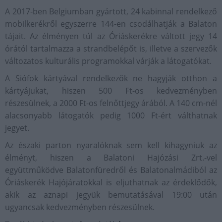
A 2017-ben Belgiumban gyártott, 24 kabinnal rendelkező
mobilkerékről egyszerre 144-en csodálhatják a Balaton
tájait. Az élményen túl az Óriáskerékre váltott jegy 14
órától tartalmazza a strandbelépőt is, illetve a szervezők
változatos kulturális programokkal várják a látogatókat.
A Siófok kártyával rendelkezők ne hagyják otthon a
kártyájukat, hiszen 500 Ft-os kedvezményben
részesülnek, a 2000 Ft-os felnőttjegy árából. A 140 cm-nél
alacsonyabb látogatók pedig 1000 Ft-ért válthatnak
jegyet.
Az északi parton nyaralóknak sem kell kihagyniuk az
élményt, hiszen a Balatoni Hajózási Zrt.-vel
együttműködve Balatonfüredről és Balatonalmádiból az
Óriáskerék Hajójáratokkal is eljuthatnak az érdeklődők,
akik az aznapi jegyük bemutatásával 19:00 után
ugyancsak kedvezményben részesülnek.