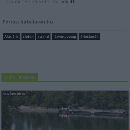
További részletes információk
itt
.
Forrás: hirbalaton.hu
Aktuális
siófok
strand
látványosság
óriáskerék
AJÁNLJUK MÉG
Országos hírek