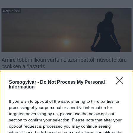
Helyi hírek
Amire többmillióan vártunk: szombattól másodfokúra
csökken a riasztás
Somogyivár -
Do Not Process My Personal
Information
If you wish to opt-out of the sale, sharing to third parties, or
processing of your personal or sensitive information for
MAGYAR ÉPÍTŐK
targeted advertising by us, please use the below opt-out
section to confirm your selection. Please note that after your
opt-out request is processed you may continue seeing
Aktuális
interest-based ads based on personal information utilized by