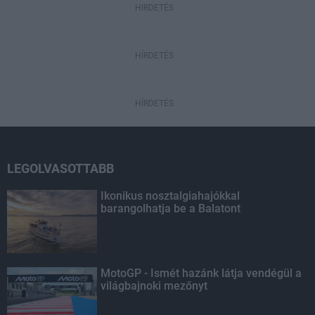
HIRDETÉS
HÍRDETÉS
HÍRDETÉS
LEGOLVASOTTABB
Ikonikus nosztalgiahajókkal
barangolhatja be a Balatont
MotoGP - Ismét hazánk látja vendégül a
világbajnoki mezőnyt