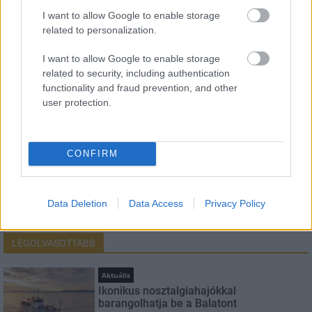
HÍRLEVÉL
I want to allow Google to enable storage
related to personalization.
Név
I want to allow Google to enable storage
related to security, including authentication
functionality and fraud prevention, and other
E-mail cím
user protection.
Feliratkozom a hírlevélre és elfogadom az
adatvédelmi
CONFIRM
szabályzatot!
FELIRATKOZÁS
Data Deletion
Data Access
Privacy Policy
LEGOLVASOTTABB
Aktuális
Ikonikus nosztalgiahajókkal
barangolhatja be a Balatont