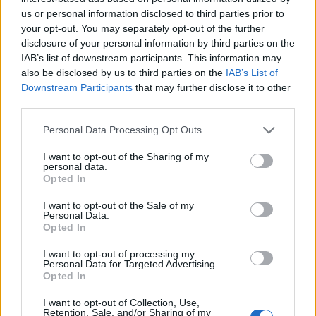
us or personal information disclosed to third parties prior to
your opt-out. You may separately opt-out of the further
disclosure of your personal information by third parties on the
IAB’s list of downstream participants. This information may
also be disclosed by us to third parties on the
IAB’s List of
Downstream Participants
that may further disclose it to other
third parties.
Please note that this website/app uses one or more Google
Personal Data Processing Opt Outs
services and may gather and store information including but
not limited to your visit or usage behaviour. You may click to
I want to opt-out of the Sharing of my
personal data.
grant or deny consent to Google and its third-party tags to
Tata
műemlékfelújítás
műemlék
restaurálás
Opted In
use your data for below specified purposes in below Google
Történelmi táj, amelynek minden köve mesél –
consent section.
I want to opt-out of the Sale of my
megújul a tatai Angolkert
Personal Data.
Opted In
A projekt részeként megújulnak a területen található
műemlékek, köztük a különleges Műromok, valamint a közeli
I want to opt-out of processing my
Várkanyarban álló Nepomuki Szent János híd és szobor is.
Personal Data for Targeted Advertising.
Opted In
M1 bővítés: már zajlik a teljesen új
I want to opt-out of Collection, Use,
Bicske Kelet csomópont építése
Retention, Sale, and/or Sharing of my