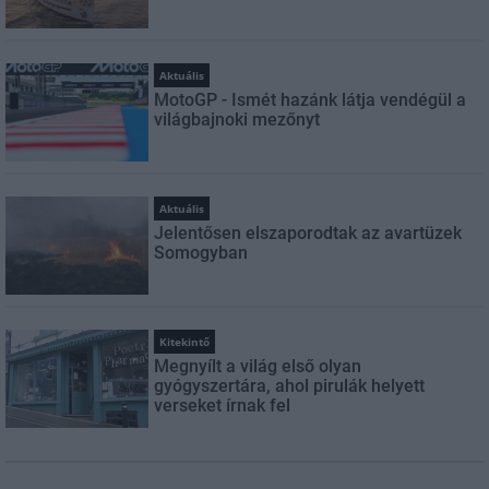
Aktuális
MotoGP - Ismét hazánk látja vendégül a
világbajnoki mezőnyt
Aktuális
Jelentősen elszaporodtak az avartüzek
Somogyban
Kitekintő
Megnyílt a világ első olyan
gyógyszertára, ahol pirulák helyett
verseket írnak fel