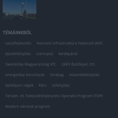
TÉMÁINKBÓL
vasútfejlesztés
Nemzeti Infrastruktúra Fejlesztő (NIF)
épületfelújítás
szennyvíz
kerékpárút
Swietelsky Magyarország Kft.
ZÁÉV Építőipari Zrt.
energetikai beruházás
Strabag
műemlékfelújítás
építőipari cégek
Pécs
útfelújítás
Terület- és Településfejlesztési Operatív Program (TOP)
Modern városok program