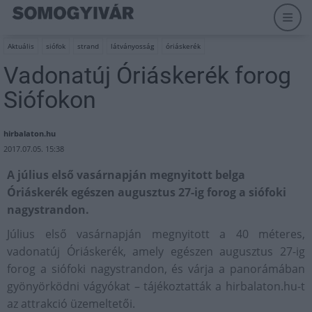
Aktuális
siófok
strand
látványosság
óriáskerék
Vadonatúj Óriáskerék forog
Siófokon
hirbalaton.hu
2017.07.05. 15:38
A július első vasárnapján megnyitott belga
Óriáskerék egészen augusztus 27-ig forog a siófoki
nagystrandon.
Július első vasárnapján megnyitott a 40 méteres,
vadonatúj Óriáskerék, amely egészen augusztus 27-ig
forog a siófoki nagystrandon, és várja a panorámában
gyönyörködni vágyókat – tájékoztatták a hirbalaton.hu-t
az attrakció üzemeltetői.