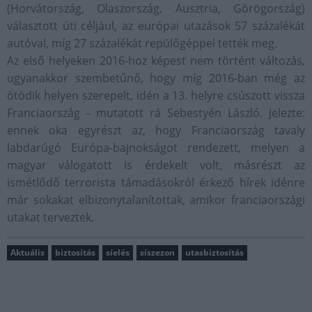
(Horvátország, Olaszország, Ausztria, Görögország)
választott úti céljául, az európai utazások 57 százalékát
autóval, míg 27 százalékát repülőgéppel tették meg.
Az első helyeken 2016-hoz képest nem történt változás,
ugyanakkor szembetűnő, hogy míg 2016-ban még az
ötödik helyen szerepelt, idén a 13. helyre csúszott vissza
Franciaország - mutatott rá Sebestyén László. Jelezte:
ennek oka egyrészt az, hogy Franciaország tavaly
labdarúgó Európa-bajnokságot rendezett, melyen a
magyar válogatott is érdekelt volt, másrészt az
ismétlődő terrorista támadásokról érkező hírek idénre
már sokakat elbizonytalanítottak, amikor franciaországi
utakat terveztek.
Aktuális
biztosítás
síelés
síszezon
utasbiztosítás