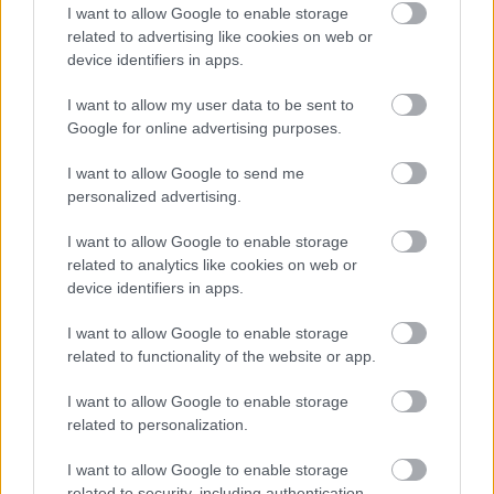
I want to allow Google to enable storage
related to advertising like cookies on web or
Tata
műemlékfelújítás
műemlék
restaurálás
device identifiers in apps.
Történelmi táj, amelynek minden köve mesél –
megújul a tatai Angolkert
I want to allow my user data to be sent to
Google for online advertising purposes.
A projekt részeként megújulnak a területen található
műemlékek, köztük a különleges Műromok, valamint a közeli
I want to allow Google to send me
Várkanyarban álló Nepomuki Szent János híd és szobor is.
personalized advertising.
M1 bővítés: már zajlik a teljesen új
I want to allow Google to enable storage
Bicske Kelet csomópont építése
related to analytics like cookies on web or
device identifiers in apps.
I want to allow Google to enable storage
Új gyalogosátkelők és jelzőlámpás
related to functionality of the website or app.
csomópont épül Angyalföldön
I want to allow Google to enable storage
related to personalization.
I want to allow Google to enable storage
Másfélszeresére bővítik
related to security, including authentication