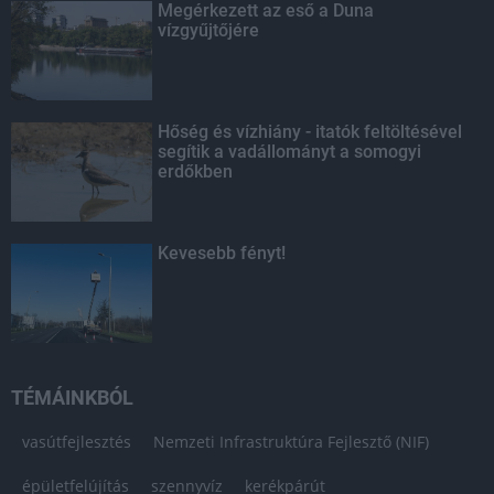
Megérkezett az eső a Duna
vízgyűjtőjére
Hőség és vízhiány - itatók feltöltésével
segítik a vadállományt a somogyi
erdőkben
Kevesebb fényt!
TÉMÁINKBÓL
vasútfejlesztés
Nemzeti Infrastruktúra Fejlesztő (NIF)
épületfelújítás
szennyvíz
kerékpárút