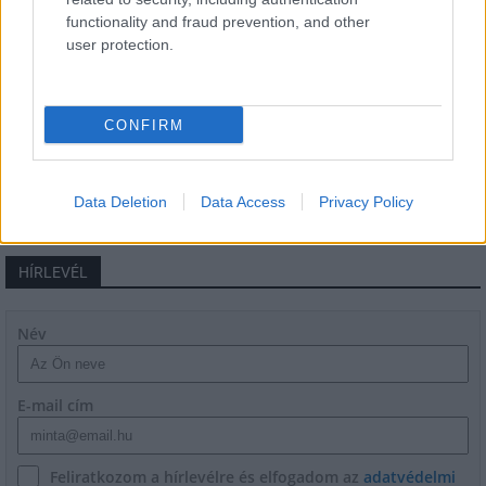
Hódmezővásárhely jó hírű református
iskoláját
functionality and fraud prevention, and other
user protection.
Látványos építési szakasz indult be a
Flórián téri felüljárón
CONFIRM
Data Deletion
Data Access
Privacy Policy
HÍRLEVÉL
Név
E-mail cím
Feliratkozom a hírlevélre és elfogadom az
adatvédelmi