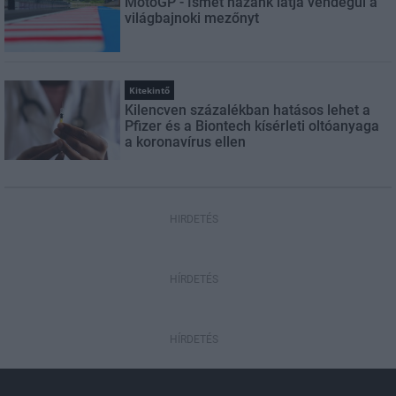
MotoGP - Ismét hazánk látja vendégül a
világbajnoki mezőnyt
Kitekintő
Kilencven százalékban hatásos lehet a
Pfizer és a Biontech kísérleti oltóanyaga
a koronavírus ellen
HIRDETÉS
HÍRDETÉS
HÍRDETÉS