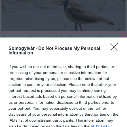
Hőség és vízhiány - itatók feltöltésével segítik a
vadállományt a somogyi erdőkben
Somogyivár -
Do Not Process My Personal
Information
If you wish to opt-out of the sale, sharing to third parties, or
processing of your personal or sensitive information for
Helyi hírek
targeted advertising by us, please use the below opt-out
section to confirm your selection. Please note that after your
opt-out request is processed you may continue seeing
interest-based ads based on personal information utilized by
us or personal information disclosed to third parties prior to
your opt-out. You may separately opt-out of the further
disclosure of your personal information by third parties on the
IAB’s list of downstream participants. This information may
Amire többmillióan vártunk: szombattól másodfokúra
also be disclosed by us to third parties on the
IAB’s List of