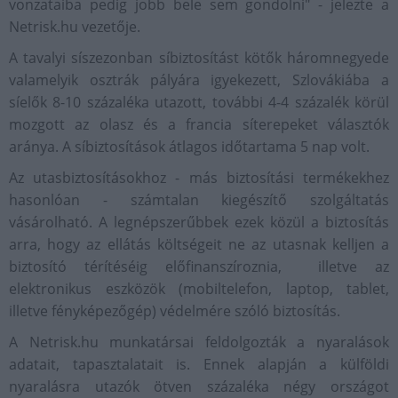
vonzataiba pedig jobb bele sem gondolni" - jelezte a
Netrisk.hu vezetője.
A tavalyi síszezonban síbiztosítást kötők háromnegyede
valamelyik osztrák pályára igyekezett, Szlovákiába a
síelők 8-10 százaléka utazott, további 4-4 százalék körül
mozgott az olasz és a francia síterepeket választók
aránya. A síbiztosítások átlagos időtartama 5 nap volt.
Az utasbiztosításokhoz - más biztosítási termékekhez
hasonlóan - számtalan kiegészítő szolgáltatás
vásárolható. A legnépszerűbbek ezek közül a biztosítás
arra, hogy az ellátás költségeit ne az utasnak kelljen a
biztosító térítéséig előfinanszíroznia, illetve az
elektronikus eszközök (mobiltelefon, laptop, tablet,
illetve fényképezőgép) védelmére szóló biztosítás.
A Netrisk.hu munkatársai feldolgozták a nyaralások
adatait, tapasztalatait is. Ennek alapján a külföldi
nyaralásra utazók ötven százaléka négy országot