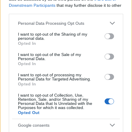
csökken a riasztás
Downstream Participants
that may further disclose it to other
third parties.
Please note that this website/app uses one or more Google
Personal Data Processing Opt Outs
services and may gather and store information including but
not limited to your visit or usage behaviour. You may click to
I want to opt-out of the Sharing of my
personal data.
grant or deny consent to Google and its third-party tags to
Opted In
use your data for below specified purposes in below Google
MAGYAR ÉPÍTŐK
consent section.
I want to opt-out of the Sale of my
Personal Data.
Opted In
Aktuális
I want to opt-out of processing my
Personal Data for Targeted Advertising.
Opted In
I want to opt-out of Collection, Use,
Retention, Sale, and/or Sharing of my
Personal Data that Is Unrelated with the
Purposes for which it was collected.
Opted Out
Google consents