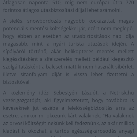
átlagosan naponta 510, míg nem európai útra 770
forintos átlagos utasbiztosítási díjjal lehet számolni.
A síelés, snowbordozás nagyobb kockázattal, magas
potenciális mentési költségekkel jár, ezért nem meglepő,
hogy ebben az esetben az utasbiztosítások napi díja
magasabb, mint a nyári turista utazások idején. A
sípályáról történő, akár helikopteres mentés mellett
kiegészítésként a sífelszerelés mellett például kiegészítő
szolgáltatásként a baleset miatt ki nem használt síbérlet,
illetve sítanfolyam díját is vissza lehet fizettetni a
biztosítóval.
A közlemény idézi Sebestyén Lászlót, a Netrisk.hu
vezérigazgatóját, aki figyelmeztetett, hogy továbbra is
keveseknek jut eszébe a felelősségbiztosítás arra az
esetre, amikor mi okozunk kárt valakinek. "Ha valakinek
az orvosi költségét nekünk kell fedeznünk, az akár milliós
kiadást is okozhat, a tartós egészségkárosodás anyagi