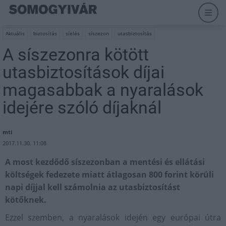
Aktuális
biztosítás
síelés
síszezon
utasbiztosítás
A síszezonra kötött
utasbiztosítások díjai
magasabbak a nyaralások
idejére szóló díjaknál
mti
2017.11.30. 11:08
A most kezdődő síszezonban a mentési és ellátási
költségek fedezete miatt átlagosan 800 forint körüli
napi díjjal kell számolnia az utasbiztosítást
kötőknek.
Ezzel szemben, a nyaralások idején egy európai útra