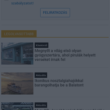
szabályzatot!
FELIRATKOZÁS
LEGOLVASOTTABB
Kitekintő
Megnyílt a világ első olyan
gyógyszertára, ahol pirulák helyett
verseket írnak fel
Aktuális
Ikonikus nosztalgiahajókkal
barangolhatja be a Balatont
Aktuális