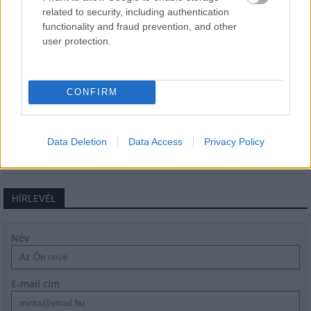
Látványos építési szakasz indult be a
related to security, including authentication
Flórián téri felüljárón
functionality and fraud prevention, and other
user protection.
Paks II.: Mit jelent az 5. blokk új
CONFIRM
mérföldköve a felülvizsgálat
árnyékában?
Data Deletion
Data Access
Privacy Policy
HÍRLEVÉL
Név
E-mail cím