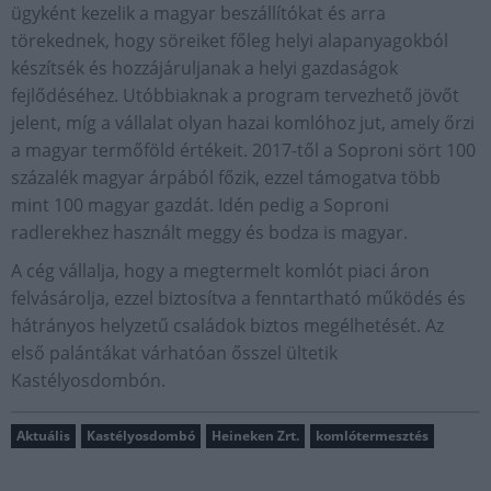
ügyként kezelik a magyar beszállítókat és arra
törekednek, hogy söreiket főleg helyi alapanyagokból
készítsék és hozzájáruljanak a helyi gazdaságok
fejlődéséhez. Utóbbiaknak a program tervezhető jövőt
jelent, míg a vállalat olyan hazai komlóhoz jut, amely őrzi
a magyar termőföld értékeit. 2017-től a Soproni sört 100
százalék magyar árpából főzik, ezzel támogatva több
mint 100 magyar gazdát. Idén pedig a Soproni
radlerekhez használt meggy és bodza is magyar.
A cég vállalja, hogy a megtermelt komlót piaci áron
felvásárolja, ezzel biztosítva a fenntartható működés és
hátrányos helyzetű családok biztos megélhetését. Az
első palántákat várhatóan ősszel ültetik
Kastélyosdombón.
Aktuális
Kastélyosdombó
Heineken Zrt.
komlótermesztés