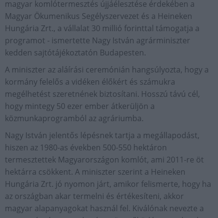
magyar komlótermesztés újjáélesztése érdekében a
Magyar Ökumenikus Segélyszervezet és a Heineken
Hungária Zrt., a vállalat 30 millió forinttal támogatja a
programot - ismertette Nagy István agrárminiszter
kedden sajtótájékoztatón Budapesten.
A miniszter az aláírási ceremónián hangsúlyozta, hogy a
kormány felelős a vidéken élőkért és számukra
megélhetést szeretnének biztosítani. Hosszú távú cél,
hogy mintegy 50 ezer ember átkerüljön a
közmunkaprogramból az agráriumba.
Nagy István jelentős lépésnek tartja a megállapodást,
hiszen az 1980-as években 500-550 hektáron
termesztettek Magyarországon komlót, ami 2011-re öt
hektárra csökkent. A miniszter szerint a Heineken
Hungária Zrt. jó nyomon járt, amikor felismerte, hogy ha
az országban akar termelni és értékesíteni, akkor
magyar alapanyagokat használ fel. Kiválónak nevezte a