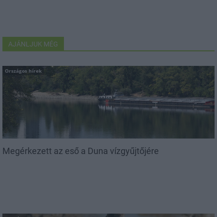
AJÁNLJUK MÉG
Országos hírek
Megérkezett az eső a Duna vízgyűjtőjére