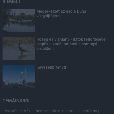
KIEMELT
Megérkezett az eső a Duna
vízgyűjtőjére
Hőség és vízhiány - itatók feltöltésével
segítik a vadállományt a somogyi
erdőkben
Kevesebb fényt!
TÉMÁINKBÓL
vasútfejlesztés
Nemzeti Infrastruktúra Fejlesztő (NIF)