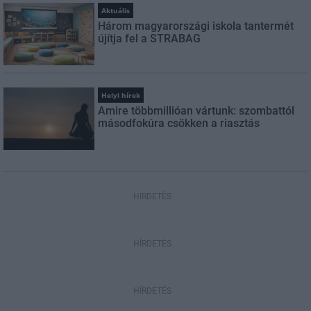
Aktuális
Három magyarországi iskola tantermét
újítja fel a STRABAG
Helyi hírek
Amire többmillióan vártunk: szombattól
másodfokúra csökken a riasztás
HIRDETÉS
HÍRDETÉS
HÍRDETÉS