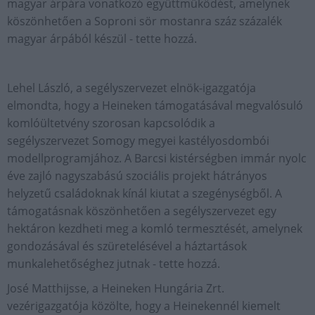
magyar árpára vonatkozó együttműködést, amelynek
köszönhetően a Soproni sör mostanra száz százalék
magyar árpából készül - tette hozzá.
Lehel László, a segélyszervezet elnök-igazgatója
elmondta, hogy a Heineken támogatásával megvalósuló
komlóültetvény szorosan kapcsolódik a
segélyszervezet Somogy megyei kastélyosdombói
modellprogramjához. A Barcsi kistérségben immár nyolc
éve zajló nagyszabású szociális projekt hátrányos
helyzetű családoknak kínál kiutat a szegénységből. A
támogatásnak köszönhetően a segélyszervezet egy
hektáron kezdheti meg a komló termesztését, amelynek
gondozásával és szüretelésével a háztartások
munkalehetőséghez jutnak - tette hozzá.
José Matthijsse, a Heineken Hungária Zrt.
vezérigazgatója közölte, hogy a Heinekennél kiemelt