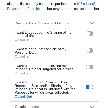
also be disclosed by us to third parties on the
IAB’s List of
Amire többmillióan vártunk: szombattól másodfokúra
Downstream Participants
that may further disclose it to other
csökken a riasztás
third parties.
Please note that this website/app uses one or more Google
Personal Data Processing Opt Outs
services and may gather and store information including but
not limited to your visit or usage behaviour. You may click to
I want to opt-out of the Sharing of my
personal data.
grant or deny consent to Google and its third-party tags to
Opted In
use your data for below specified purposes in below Google
consent section.
MAGYAR ÉPÍTŐK
I want to opt-out of the Sale of my
Personal Data.
Opted In
Útépítés
I want to opt-out of processing my
Personal Data for Targeted Advertising.
Opted In
I want to opt-out of Collection, Use,
Retention, Sale, and/or Sharing of my
Personal Data that Is Unrelated with the
Purposes for which it was collected.
Opted Out
Google consents