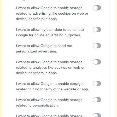
I want to allow Google to enable storage
related to advertising like cookies on web or
autópálya
útépítés
M1-es autópálya
Bicske
device identifiers in apps.
M1 bővítés: már zajlik a teljesen új Bicske Kelet
I want to allow my user data to be sent to
csomópont építése
Google for online advertising purposes.
Tizenegy meglévő csomópontot korszerűsít és négy új,
különszintű csomópontot hoz létre az MKIF az M1-es
I want to allow Google to send me
bővítésénél.
personalized advertising.
I want to allow Google to enable storage
Új gyalogosátkelők és jelzőlámpás
related to analytics like cookies on web or
csomópont épül Angyalföldön
device identifiers in apps.
I want to allow Google to enable storage
related to functionality of the website or app.
Másfélszeresére bővítik
Hódmezővásárhely jó hírű református
I want to allow Google to enable storage
iskoláját
related to personalization.
I want to allow Google to enable storage