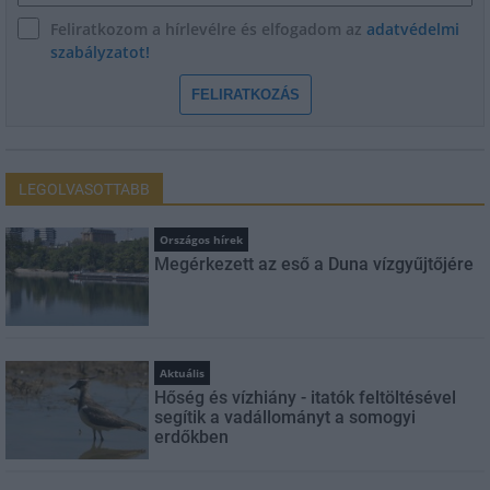
Feliratkozom a hírlevélre és elfogadom az
adatvédelmi
szabályzatot!
FELIRATKOZÁS
LEGOLVASOTTABB
Országos hírek
Megérkezett az eső a Duna vízgyűjtőjére
Aktuális
Hőség és vízhiány - itatók feltöltésével
segítik a vadállományt a somogyi
erdőkben