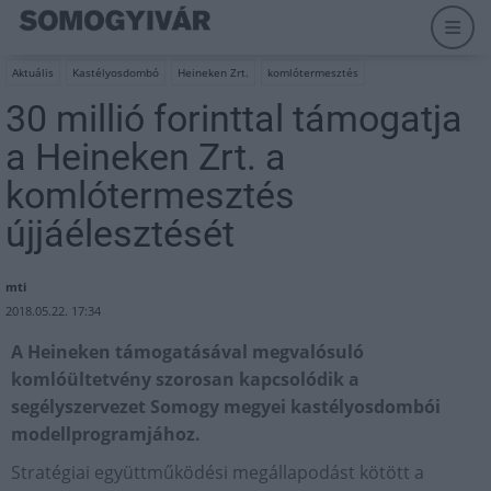
Aktuális
Kastélyosdombó
Heineken Zrt.
komlótermesztés
30 millió forinttal támogatja
a Heineken Zrt. a
komlótermesztés
újjáélesztését
mti
2018.05.22. 17:34
A Heineken támogatásával megvalósuló
komlóültetvény szorosan kapcsolódik a
segélyszervezet Somogy megyei kastélyosdombói
modellprogramjához.
Stratégiai együttműködési megállapodást kötött a