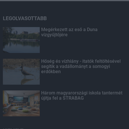
LEGOLVASOTTABB
Megérkezett az eső a Duna
vízgyűjtőjére
Hőség és vízhiány - itatók feltöltésével
segítik a vadállományt a somogyi
erdőkben
Három magyarországi iskola tantermét
újítja fel a STRABAG