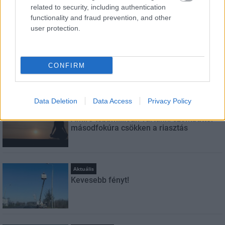
related to security, including authentication
Feliratkozom a hírlevélre és elfogadom az
adatvédelmi
functionality and fraud prevention, and other
szabályzatot!
user protection.
FELIRATKOZÁS
CONFIRM
LEGOLVASOTTABB
Data Deletion
Data Access
Privacy Policy
Helyi hírek
Amire többmillióan vártunk: szombattól
másodfokúra csökken a riasztás
Aktuális
Kevesebb fényt!