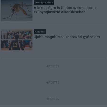
Országos hírek
A lakosságra is fontos szerep hárul a
szúnyoginvázió elkerülésében
Aktuális
Újabb magabiztos kaposvári győzelem
HIRDETÉS
HÍRDETÉS
HÍRDETÉS