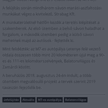
A felújítás során mindhárom sávon marási-aszfaltozási
munkákat végez a kivitelező, Strabag Kft.
A munkaterületnél hétfőn kezdik a terelés kiépítését a
szakemberek. Az első ütemben a belső sávon haladhat a
forgalom, a második ütemben pedig a külső sávon
mehetnek majd az autósok - fejtették ki.
Mint felidézték: az M7-es autópálya Letenye felé vezető
oldala összesen több mint 20 kilométeren újul meg a 90-
es és 111-es kilométerszelvények, Balatonvilágos és
Zamárdi között.
A beruházás 2018. augusztus 24-én indult, a több
ütemben megvalósuló projekt a tervek szerint 2019
tavaszán fejeződik be.
útfelújítás
Aktuális
M7-es autópálya
Balatonvilágos