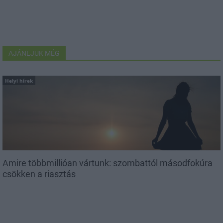
AJÁNLJUK MÉG
Helyi hírek
Amire többmillióan vártunk: szombattól másodfokúra
csökken a riasztás