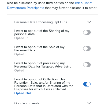
also be disclosed by us to third parties on the
IAB’s List of
Downstream Participants
that may further disclose it to other
third parties.
HE-DO
BKK
KM Építő Kft.
Főmterv Mérnöki Tervező Zrt.
Please note that this website/app uses one or more Google
Personal Data Processing Opt Outs
services and may gather and store information including but
Látványos építési szakasz indult be a Flórián téri
not limited to your visit or usage behaviour. You may click to
I want to opt-out of the Sharing of my
felüljárón
personal data.
grant or deny consent to Google and its third-party tags to
Opted In
A tartós nyári hőség jelentős kihívás elé állítja a KM Építőt,
use your data for below specified purposes in below Google
ennek ellenére folyamatosan halad az aszfaltozás.
consent section.
I want to opt-out of the Sale of my
Personal Data.
Opted In
Paks II.: Mit jelent az 5. blokk új
mérföldköve a felülvizsgálat
I want to opt-out of processing my
árnyékában?
Personal Data for Targeted Advertising.
Opted In
I want to opt-out of Collection, Use,
Elkészült a Liszt Ferenc repülőtér
Retention, Sale, and/or Sharing of my
Personal Data that Is Unrelated with the
közelében lévő logisztikai bázis út- és
Purposes for which it was collected.
közműhálózatának fejlesztése
Opted Out
Google consents