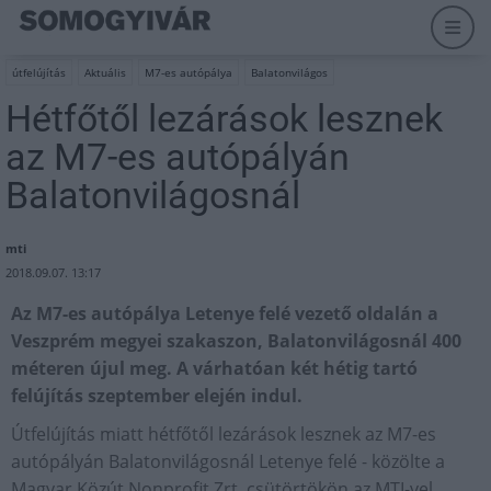
útfelújítás
Aktuális
M7-es autópálya
Balatonvilágos
Hétfőtől lezárások lesznek
az M7-es autópályán
Balatonvilágosnál
mti
2018.09.07. 13:17
Az M7-es autópálya Letenye felé vezető oldalán a
Veszprém megyei szakaszon, Balatonvilágosnál 400
méteren újul meg. A várhatóan két hétig tartó
felújítás szeptember elején indul.
Útfelújítás miatt hétfőtől lezárások lesznek az M7-es
autópályán Balatonvilágosnál Letenye felé - közölte a
Magyar Közút Nonprofit Zrt. csütörtökön az MTI-vel.