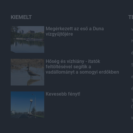
KIEMELT
T
Megérkezett az eső a Duna
vízgyűjtőjére
Hőség és vízhiány - itatók
feltöltésével segítik a
vadállományt a somogyi erdőkben
Kevesebb fényt!