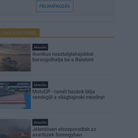
FELIRATKOZÁS
LEGOLVASOTTABB
Aktuális
Ikonikus nosztalgiahajókkal
barangolhatja be a Balatont
Aktuális
MotoGP - Ismét hazánk látja
vendégül a világbajnoki mezőnyt
Aktuális
Jelentősen elszaporodtak az
avartüzek Somogyban