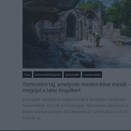
Tata
műemlékfelújítás
műemlék
restaurálás
Történelmi táj, amelynek minden köve mesél –
megújul a tatai Angolkert
A projekt részeként megújulnak a területen található
műemlékek, köztük a különleges Műromok, valamint a
közeli Várkanyarban álló Nepomuki Szent János híd és
szobor is.