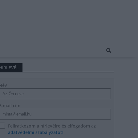
HÍRLEVÉL
Név
E-mail cím
Feliratkozom a hírlevélre és elfogadom az
adatvédelmi szabályzatot!