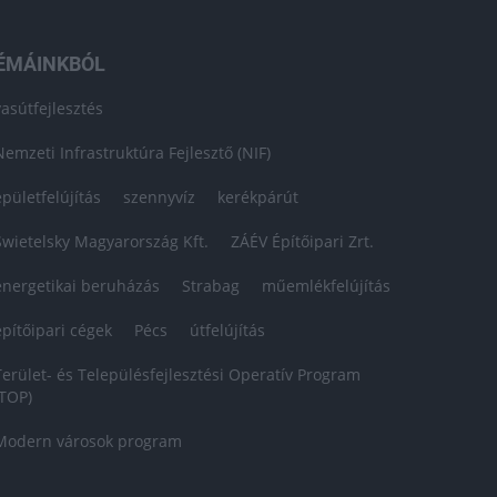
ÉMÁINKBÓL
vasútfejlesztés
Nemzeti Infrastruktúra Fejlesztő (NIF)
épületfelújítás
szennyvíz
kerékpárút
Swietelsky Magyarország Kft.
ZÁÉV Építőipari Zrt.
energetikai beruházás
Strabag
műemlékfelújítás
építőipari cégek
Pécs
útfelújítás
Terület- és Településfejlesztési Operatív Program
(TOP)
Modern városok program