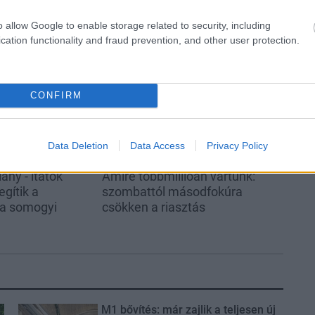
o allow Google to enable storage related to security, including
cation functionality and fraud prevention, and other user protection.
Helyi hírek
CONFIRM
Data Deletion
Data Access
Privacy Policy
ány - itatók
Amire többmillióan vártunk:
egítik a
szombattól másodfokúra
 a somogyi
csökken a riasztás
M1 bővítés: már zajlik a teljesen új