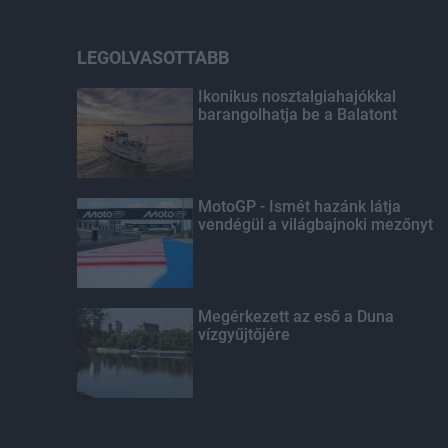
LEGOLVASOTTABB
Ikonikus nosztalgiahajókkal
barangolhatja be a Balatont
MotoGP - Ismét hazánk látja
vendégül a világbajnoki mezőnyt
Megérkezett az eső a Duna
vízgyűjtőjére