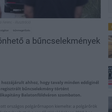
 Ferenc - illusztráció
zolgálat
bűnmegelőzés
zönhető a bűncselekmények
s hozzájárult ahhoz, hogy tavaly minden eddiginél
 regisztrált bűncselekmény történt
főkapitány Balatonföldváron szombaton.
ott országos polgárőrnapon kiemelte: a polgárőrök