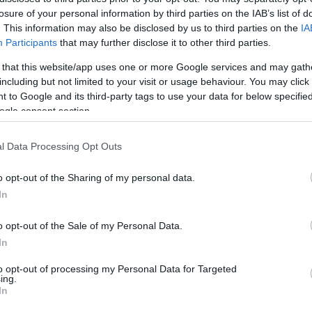
zlekedési balesetek száma 7 százalékkal csökkent a
losure of your personal information by third parties on the IAB’s list of
a legalacsonyabb volt az elmúlt 10 évben, ami az
. This information may also be disclosed by us to third parties on the
IA
- közölte az országos rendőrfőkapitány.
Participants
that may further disclose it to other third parties.
nöke azt emelte ki, hogy a polgárőrségnek ma olyan
 that this website/app uses one or more Google services and may gath
 ezelőtt "álmodni sem mert". Példaként Magyarország
including but not limited to your visit or usage behaviour. You may click 
, a katasztrófavédelmet, és a katonai szervezeteket
 to Google and its third-party tags to use your data for below specifi
ogle consent section.
yolcéves időszaka, megújult a jogi környezet,
l Data Processing Opt Outs
k voltak a szövetség szakmai programjai, s most már
 a polgárőrök - fogalmazott.
o opt-out of the Sharing of my personal data.
In
ntitását, egységét, szakmai arculatát, a polgárőrök
o opt-out of the Sale of my Personal Data.
megbecsült tagjai lakókörnyezetüknek,
In
zve, hogy a polgárőrség létét a lakosság, a
to opt-out of processing my Personal Data for Targeted
atok is szükségesnek tartják, a szervezet stabil
ing.
ny, a Belügyminisztérium kiemelt támogatására.
In