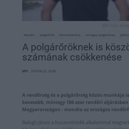
MTI Fotó: Donka
Aktuális
polgárőrök
bűncselekmény
országos polgárőrnap
járőrs
A polgárőröknek is kös
számának csökkenése
MTI
2019.06.25. 20:00
A rendőrség és a polgárőrség közös munkája i
kevesebb, mintegy 186 ezer rendőri eljárásban
Magyarországon - mondta az országos rendőr
Balogh János a huszonötödik alkalommal megtart