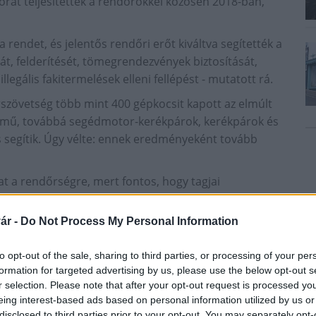
 órát teljesítettek a rendőrökkel közösen 2018-ban,
 rendet, és jelentős rendőri erőt kiváltva segítették a
t, felderítését, tömegrendezvények biztosítását,
llegális fakitermelések elleni fellépést - mutatott rá.
rszövetség több mint 400 gépkocsit kapott az elmúlt
jármű, továbbá segédmotor-kerékpárok, kerékpárok és
 is segítik. Úgy vélte: ennek eredményeként tovább
t a rendőrségre, mert fontos, hogy tagjai
 új kihívások tekintetében - mondta.
ár -
Do Not Process My Personal Information
ndőrségtől komoly aktivitást kíván a közlekedési
i sérüléssel járó közlekedési balesetek száma 2018.
to opt-out of the sale, sharing to third parties, or processing of your per
asonló időszakaihoz viszonyítva, a halálos balesetek
formation for targeted advertising by us, please use the below opt-out s
múlt tíz év harmadik legtragikusabb éve. Ennek
r selection. Please note that after your opt-out request is processed y
rendészeti felfogásán, taktikáján.
eing interest-based ads based on personal information utilized by us or
disclosed to third parties prior to your opt-out. You may separately opt-