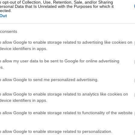
k elnöke, Kaposvár polgármestere arra hívta fel a
o opt-out of Collection, Use, Retention, Sale, and/or Sharing
ersonal Data that Is Unrelated with the Purposes for which it
obb hiánycikke a biztonság.
lected.
Out
nem érhető el az a cél, amit biztonságnak nevezünk -
e a polgárőrök munkáját.
consents
vár polgármestere azt mondta: a biztonság iránti
o allow Google to enable storage related to advertising like cookies on
rsadalmi érzés és igény.
evice identifiers in apps.
mcsak a helyiek, az üdülőtulajdonosok, hanem az
o allow my user data to be sent to Google for online advertising
rt is felelnünk kell - mutatott rá.
s.
öldvár mindig is igyekezett élen járni a biztonság
to allow Google to send me personalized advertising.
és egy vízi - rendőrőrs mellett a rendszerváltás óta
en bűnmegelőzési tábornak ad otthont.
o allow Google to enable storage related to analytics like cookies on
evice identifiers in apps.
nap
járőrszolgálat
bűnmegelőzés
o allow Google to enable storage related to functionality of the website
o allow Google to enable storage related to personalization.