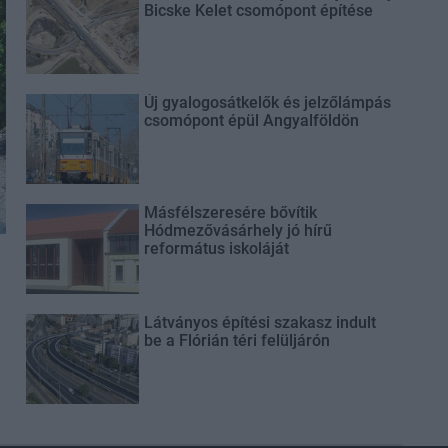
Bicske Kelet csomópont építése
Új gyalogosátkelők és jelzőlámpás
csomópont épül Angyalföldön
Másfélszeresére bővítik
Hódmezővásárhely jó hírű
református iskoláját
Látványos építési szakasz indult
be a Flórián téri felüljárón