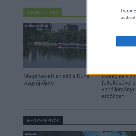
I want t
AJÁNLJUK MÉG
authenti
Országos hírek
Aktuális
Megérkezett az eső a Duna
Hőség és vízhi
vízgyűjtőjére
feltöltésével s
vadállományt
erdőkben
MAGYAR ÉPÍTŐK
Aktuális