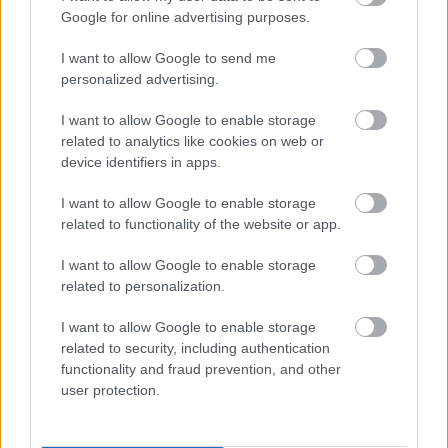
Elkészült a Liszt Ferenc repülőtér
Google for online advertising purposes.
közelében lévő logisztikai bázis út- és
közműhálózatának fejlesztése
I want to allow Google to send me
personalized advertising.
I want to allow Google to enable storage
Látlelet a hazai víziközművekről?
Egyetlen, fél évszázados vezetéken
related to analytics like cookies on web or
múlt Bicske vízellátása
device identifiers in apps.
I want to allow Google to enable storage
related to functionality of the website or app.
Épített öröksége megújításával is készül
Mohács a csata ötszázadik
I want to allow Google to enable storage
évfordulójára
related to personalization.
I want to allow Google to enable storage
A tengerfenék alatt négy óriáskábellel
related to security, including authentication
kötik össze Spanyolország és
functionality and fraud prevention, and other
Franciaország villamosenergia-
user protection.
hálózatát