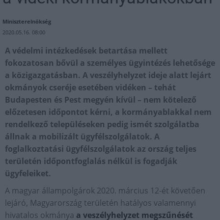
Miniszterelnökség
2020.05.16. 08:00
A védelmi intézkedések betartása mellett
fokozatosan bővül a személyes ügyintézés lehetősége
a közigazgatásban. A veszélyhelyzet ideje alatt lejárt
okmányok cseréje esetében vidéken – tehát
Budapesten és Pest megyén kívül – nem kötelező
előzetesen időpontot kérni, a kormányablakkal nem
rendelkező településeken pedig ismét szolgálatba
állnak a mobilizált ügyfélszolgálatok. A
foglalkoztatási ügyfélszolgálatok az ország teljes
területén időpontfoglalás nélkül is fogadják
ügyfeleiket.
A magyar állampolgárok 2020. március 12-ét követően
lejáró, Magyarország területén hatályos valamennyi
hivatalos okmánya
a veszélyhelyzet megszűnését