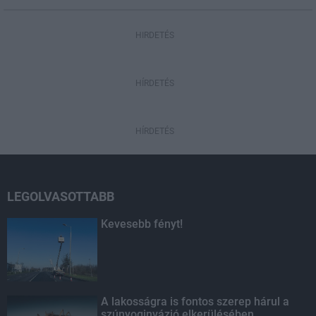
HIRDETÉS
HÍRDETÉS
HÍRDETÉS
LEGOLVASOTTABB
Kevesebb fényt!
A lakosságra is fontos szerep hárul a
szúnyoginvázió elkerülésében