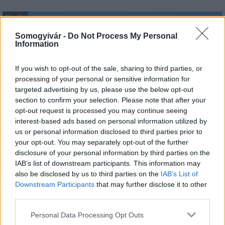
Aktuális
Somogyivár -
Do Not Process My Personal
Information
If you wish to opt-out of the sale, sharing to third parties, or
processing of your personal or sensitive information for
targeted advertising by us, please use the below opt-out
Feltárulnak a Balaton titkai
section to confirm your selection. Please note that after your
opt-out request is processed you may continue seeing
interest-based ads based on personal information utilized by
us or personal information disclosed to third parties prior to
your opt-out. You may separately opt-out of the further
disclosure of your personal information by third parties on the
IAB’s list of downstream participants. This information may
also be disclosed by us to third parties on the
IAB’s List of
Downstream Participants
that may further disclose it to other
MAGYAR ÉPÍTŐK
third parties.
Please note that this website/app uses one or more Google
Personal Data Processing Opt Outs
Mi épül?
services and may gather and store information including but