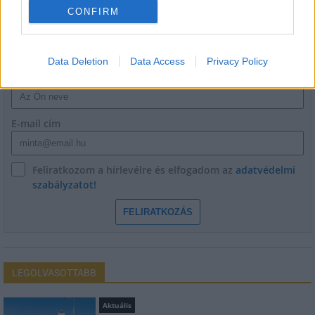
CONFIRM
HÍRLEVÉL
Data Deletion
Data Access
Privacy Policy
Név
E-mail cím
Feliratkozom a hírlevélre és elfogadom az
adatvédelmi
szabályzatot!
FELIRATKOZÁS
LEGOLVASOTTABB
Aktuális