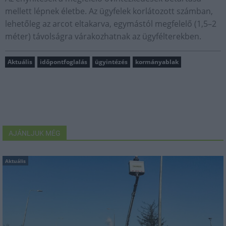
mellett lépnek életbe. Az ügyfelek korlátozott számban,
lehetőleg az arcot eltakarva, egymástól megfelelő (1,5–2
méter) távolságra várakozhatnak az ügyfélterekben.
Aktuális
időpontfoglalás
ügyintézés
kormányablak
AJÁNLJUK MÉG
Aktuális