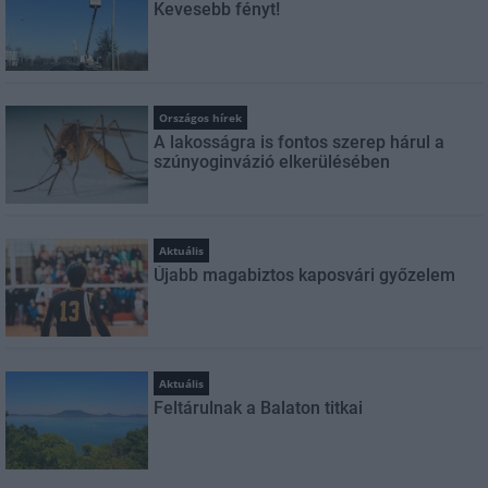
Kevesebb fényt!
Országos hírek
A lakosságra is fontos szerep hárul a
szúnyoginvázió elkerülésében
Aktuális
Újabb magabiztos kaposvári győzelem
Aktuális
Feltárulnak a Balaton titkai