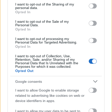
not limited to your visit or usage behaviour. You may click to
I want to opt-out of the Sharing of my
personal data.
grant or deny consent to Google and its third-party tags to
Opted In
use your data for below specified purposes in below Google
consent section.
I want to opt-out of the Sale of my
Personal Data.
Opted In
I want to opt-out of processing my
Personal Data for Targeted Advertising.
Opted In
I want to opt-out of Collection, Use,
Retention, Sale, and/or Sharing of my
Paks
paksi atomerőmű
Paks II
Paks II. Atomerőmű Zrt.
Personal Data that Is Unrelated with the
Purposes for which it was collected.
Paks II.: Mit jelent az 5. blokk új mérföldköve a
Opted Out
felülvizsgálat árnyékában?
Google consents
Megkezdődött az 5. blokk reaktorépületének alaplemez-
kivitelezése, miközben a felülvizsgálat arra keresi a választ,
I want to allow Google to enable storage
hogy a megváltozott gazdasági és geopolitikai környezetben
related to advertising like cookies on web or
milyen feltételek mellett érdemes továbbvinni Magyarország
device identifiers in apps.
egyik legnagyobb beruházását.
I want to allow my user data to be sent to