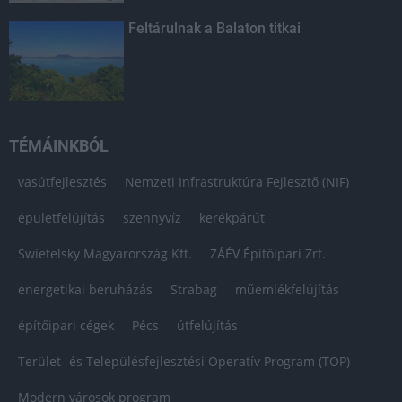
Feltárulnak a Balaton titkai
TÉMÁINKBÓL
vasútfejlesztés
Nemzeti Infrastruktúra Fejlesztő (NIF)
épületfelújítás
szennyvíz
kerékpárút
Swietelsky Magyarország Kft.
ZÁÉV Építőipari Zrt.
energetikai beruházás
Strabag
műemlékfelújítás
építőipari cégek
Pécs
útfelújítás
Terület- és Településfejlesztési Operatív Program (TOP)
Modern városok program