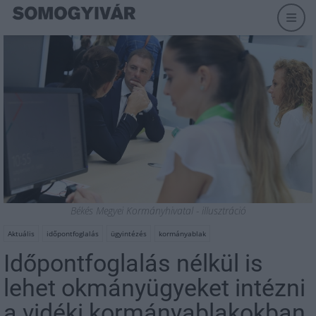
Békés Megyei Kormányhivatal - illusztráció
Aktuális
időpontfoglalás
ügyintézés
kormányablak
Időpontfoglalás nélkül is
lehet okmányügyeket intézni
a vidéki kormányablakokban