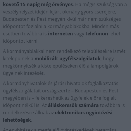
követő 15 napig még érvényes
. Ha mégis szükség van a
veszélyhelyzet idején lejárt okmány gyors cseréjére,
Budapesten és Pest megyén kívül már nem szükséges
időpontot foglalni a kormányablakokba. Minden más
esetben továbbra is
interneten
vagy
telefonon
lehet
időpontot kérni.
A kormányablakkal nem rendelkező településekre ismét
kitelepülnek a
mobilizált ügyfélszolgálatok
, hogy
megkönnyítsék a kistelepüléseken élő állampolgárok
ügyeinek intézését.
A kormányhivatalok és járási hivatalok foglalkoztatási
ügyfélszolgálatait országszerte – Budapesten és Pest
megyében is – felkereshetik az ügyfelek előre foglalt
időpont nélkül is. Az
álláskeresők számára
továbbra is
rendelkezésre állnak az
elektronikus ügyintézési
lehetőségek
.
Az enyhítések a megfelelő óvintézkedések betartása