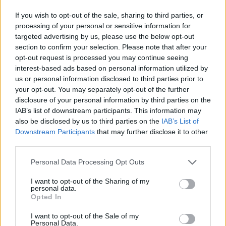
If you wish to opt-out of the sale, sharing to third parties, or
Hőség és vízhiány - itatók feltöltésével segítik a
processing of your personal or sensitive information for
vadállományt a somogyi erdőkben
targeted advertising by us, please use the below opt-out
section to confirm your selection. Please note that after your
opt-out request is processed you may continue seeing
interest-based ads based on personal information utilized by
us or personal information disclosed to third parties prior to
your opt-out. You may separately opt-out of the further
Helyi hírek
disclosure of your personal information by third parties on the
IAB’s list of downstream participants. This information may
also be disclosed by us to third parties on the
IAB’s List of
Downstream Participants
that may further disclose it to other
third parties.
Please note that this website/app uses one or more Google
Personal Data Processing Opt Outs
services and may gather and store information including but
Amire többmillióan vártunk: szombattól másodfokúra
not limited to your visit or usage behaviour. You may click to
I want to opt-out of the Sharing of my
csökken a riasztás
personal data.
grant or deny consent to Google and its third-party tags to
Opted In
use your data for below specified purposes in below Google
consent section.
I want to opt-out of the Sale of my
Personal Data.