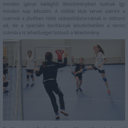
minden igényt kielégítő létesítményben tudnak így
minden nap készülni. A siófoki klub tervei szerint a
csarnok a jövőben több utánpótlástornának is otthont
ad, de a speciális borításnak köszönhetően a tenisz
számára is lehetőséget biztosít a létesítmény.