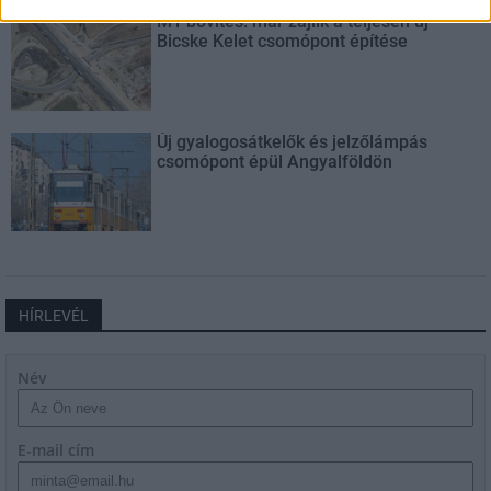
M1 bővítés: már zajlik a teljesen új
Bicske Kelet csomópont építése
Új gyalogosátkelők és jelzőlámpás
csomópont épül Angyalföldön
HÍRLEVÉL
Név
E-mail cím