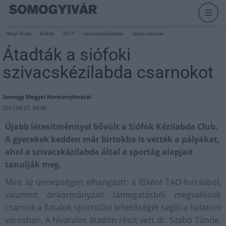
Helyi hírek
siófok
2017
szivacskézilabda
sportcsarnok
Átadták a siófoki
szivacskézilabda csarnokot
Somogy Megyei Kormányhivatal
2017.04.27. 09:00
Újabb létesítménnyel bővült a Siófok Kézilabda Club.
A gyerekek kedden már birtokba is vették a pályákat,
ahol a szivacskézilabda által a sportág alapjait
tanulják meg.
Mint az ünnepségen elhangzott: a főként TAO-forrásból,
valamint önkormányzati támogatásból megvalósult
csarnok a fiatalok sportolási lehetőségét segíti a balatoni
városban. A hivatalos átadón részt vett dr. Szabó Tünde,