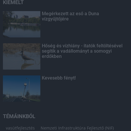
KIEMELT
Megérkezett az eső a Duna
vízgyűjtőjére
Hőség és vízhiány - itatók feltöltésével
segítik a vadállományt a somogyi
erdőkben
Kevesebb fényt!
TÉMÁINKBÓL
vasútfejlesztés
Nemzeti Infrastruktúra Fejlesztő (NIF)