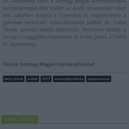
Dr. Neszményi Zsolt, a Somogy Megyei Kormányhivatal
kormánymegbízottja mellett az átadó ünnepségen részt
vett, valamint bejárta a csarnokot és megtekintette a
gyerekek bemutató szivacskézilabda játékát dr. Szabó
Tünde, sportért felelős államtitkár, Witzmann Mihály, a
térség országgyűlési képviselője és Fodor János, a Siófok
KC ügyvezetője.
Forrás: Somogy Megyei Kormányhivatal
Helyi hírek
siófok
2017
szivacskézilabda
sportcsarnok
AJÁNLJUK MÉG