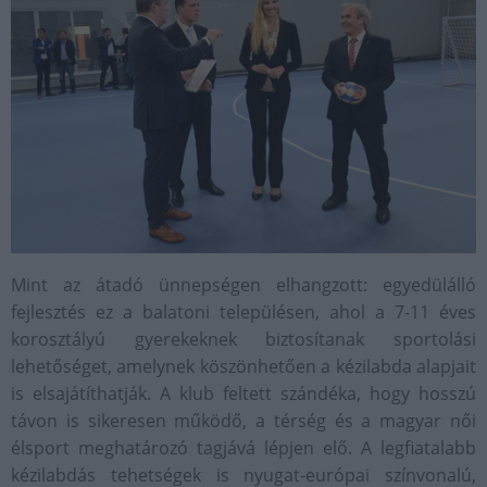
Mint az átadó ünnepségen elhangzott: egyedülálló
fejlesztés ez a balatoni településen, ahol a 7-11 éves
korosztályú gyerekeknek biztosítanak sportolási
lehetőséget, amelynek köszönhetően a kézilabda alapjait
is elsajátíthatják. A klub feltett szándéka, hogy hosszú
távon is sikeresen működő, a térség és a magyar női
élsport meghatározó tagjává lépjen elő. A legfiatalabb
kézilabdás tehetségek is nyugat-európai színvonalú,