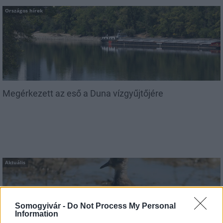
Országos hírek
Megérkezett az eső a Duna vízgyűjtőjére
Aktuális
Somogyivár -
Do Not Process My Personal
Information