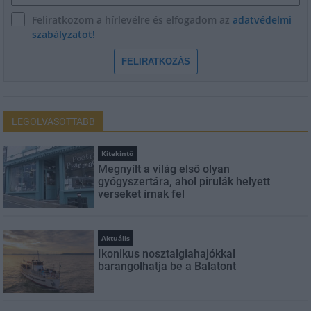
Feliratkozom a hírlevélre és elfogadom az
adatvédelmi
szabályzatot!
FELIRATKOZÁS
LEGOLVASOTTABB
Kitekintő
Megnyílt a világ első olyan
gyógyszertára, ahol pirulák helyett
verseket írnak fel
Aktuális
Ikonikus nosztalgiahajókkal
barangolhatja be a Balatont