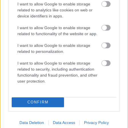
I want to allow Google to enable storage
A home office ösztönzésével is próbálták enyhíteni az
related to analytics like cookies on web or
energiaválságot Magyarországon, ám - nem az üres, hanem az
device identifiers in apps.
okosan működő épület energiatakarékos. Tartós eredményt az
épületgépészet rendszerszintű, a tényleges használathoz
I want to allow Google to enable storage
igazodó működtetése hozhat az irodai, az ipari és a lakossági
related to functionality of the website or app.
szektorban egyaránt. Egyre sürgetőbb, hogy az épületek csak
ott és akkor használjanak energiát, ahol és amikor arra valóban
I want to allow Google to enable storage
szükség van. A Lindab légtechnikai rendszerei ezt a szemléletet
related to personalization.
képviselik, mérhető eredményekkel alátámasztva.
I want to allow Google to enable storage
related to security, including authentication
Újragondolják Lipótváros rejtett, zöld
functionality and fraud prevention, and other
parkját
user protection.
Történelmi táj, amelynek minden köve
CONFIRM
mesél – megújul a tatai Angolkert
Data Deletion
Data Access
Privacy Policy