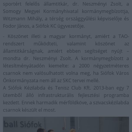
sportért felelős államtitkár, dr. Neszményi Zsolt, a
Somogy Megyei Kormányhivatal kormánymegbízottja,
Witzmann Mihály, a térség országgyűlési képviselője és
Fodor János, a Siófok KC ügyvezetője.
- Köszönet illeti a magyar kormányt, amiért a TAO-
rendszert működteti, valamint köszönet az
államtitkárságnak, amiért ebben segítséget nyújt –
mondta dr. Neszményi Zsolt. A kormánymegbízott a
létesítményátadón kiemelte: a 2000 négyzetméteres
csarnok nem valósulhatott volna meg, ha Siófok Város
Önkormányzata nem áll az SKC tervei mellé.
A Siófok Kézilabda és Tenisz Club Kft. 2013-ban egy 7
ütemből álló infrastrukturális fejlesztési programba
kezdett. Ennek harmadik mérföldköve, a szivacskézilabda
csarnok készült el most.