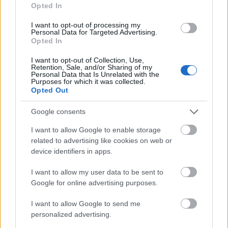
Opted In
I want to opt-out of processing my
Personal Data for Targeted Advertising.
MAGYAR ÉPÍTŐK
Opted In
I want to opt-out of Collection, Use,
Retention, Sale, and/or Sharing of my
Klíma-X
Personal Data that Is Unrelated with the
Purposes for which it was collected.
Opted Out
Google consents
I want to allow Google to enable storage
related to advertising like cookies on web or
device identifiers in apps.
I want to allow my user data to be sent to
Google for online advertising purposes.
Lindab
energiahatékonyság
igényvezérelt szellőztetés
Lindab légtechnika
I want to allow Google to send me
personalized advertising.
Nem az üres, hanem az okosan működő épület
energiatakarékos