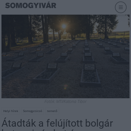
Fotók: MTI/Katona Tibor
Helyi hírek
Somogycsicsó
temető
Átadták a felújított bolgár