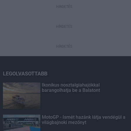
HIRDETÉS
HÍRDETÉS
HÍRDETÉS
LEGOLVASOTTABB
Ikonikus nosztalgiahajókkal
barangolhatja be a Balatont
MotoGP - Ismét hazánk látja vendégül a
világbajnoki mezőnyt