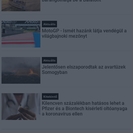
Aktuális
MotoGP - Ismét hazánk látja vendégül a
világbajnoki mezőnyt
Aktuális
Jelentősen elszaporodtak az avartüzek
Somogyban
Kitekintő
Kilencven százalékban hatásos lehet a
Pfizer és a Biontech kísérleti oltóanyaga
a koronavírus ellen