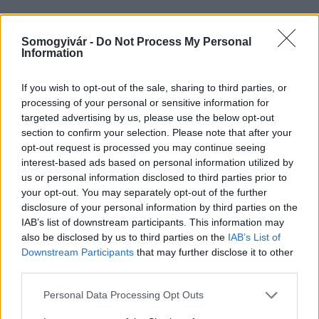
Helyi hírek
Somogyivár -
Do Not Process My Personal
Information
If you wish to opt-out of the sale, sharing to third parties, or
processing of your personal or sensitive information for
targeted advertising by us, please use the below opt-out
section to confirm your selection. Please note that after your
opt-out request is processed you may continue seeing
Amire többmillióan vártunk: szombattól másodfokúra
interest-based ads based on personal information utilized by
csökken a riasztás
us or personal information disclosed to third parties prior to
your opt-out. You may separately opt-out of the further
disclosure of your personal information by third parties on the
IAB’s list of downstream participants. This information may
also be disclosed by us to third parties on the
IAB’s List of
Downstream Participants
that may further disclose it to other
third parties.
MAGYAR ÉPÍTŐK
Please note that this website/app uses one or more Google
Personal Data Processing Opt Outs
services and may gather and store information including but
Aktuális