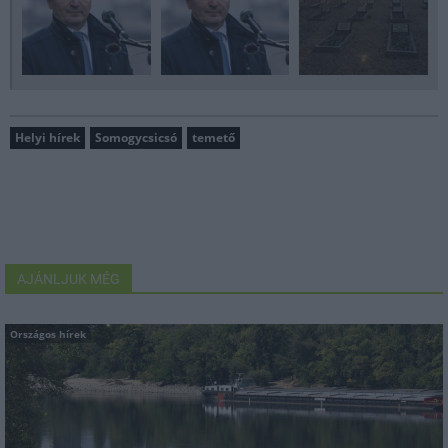
Helyi hírek
Somogycsicsó
temető
AJÁNLJUK MÉG
Országos hírek