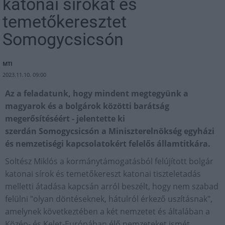
katonai sírokat és
temetőkeresztet
Somogycsicsón
MTI
2023.11.10. 09:00
Az a feladatunk, hogy mindent megtegyünk a
magyarok és a bolgárok közötti barátság
megerősítéséért - jelentette ki
szerdán Somogycsicsón a Miniszterelnökség egyházi
és nemzetiségi kapcsolatokért felelős államtitkára.
Soltész Miklós a kormánytámogatásból felújított bolgár
katonai sírok és temetőkereszt katonai tiszteletadás
melletti átadása kapcsán arról beszélt, hogy nem szabad
felülni "olyan döntéseknek, hátulról érkező uszításnak",
amelynek következtében a két nemzetet és általában a
Közép- és Kelet-Európában élő nemzeteket ismét