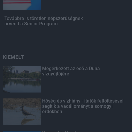
Továbbra is töretlen népszerűségnek
örvend a Senior Program
KIEMELT
Megérkezett az eső a Duna
vízgyűjtőjére
Hőség és vízhiány - itatók feltöltésével
segítik a vadállományt a somogyi
erdőkben