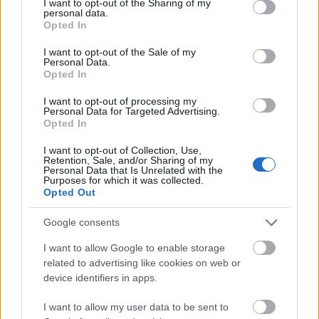
not limited to your visit or usage behaviour. You may click to
I want to opt-out of the Sharing of my
personal data.
grant or deny consent to Google and its third-party tags to
Opted In
use your data for below specified purposes in below Google
consent section.
I want to opt-out of the Sale of my
Personal Data.
Opted In
I want to opt-out of processing my
Personal Data for Targeted Advertising.
Opted In
I want to opt-out of Collection, Use,
Retention, Sale, and/or Sharing of my
Personal Data that Is Unrelated with the
Purposes for which it was collected.
Tata
műemlékfelújítás
műemlék
restaurálás
Opted Out
Történelmi táj, amelynek minden köve mesél –
megújul a tatai Angolkert
Google consents
A projekt részeként megújulnak a területen található
I want to allow Google to enable storage
műemlékek, köztük a különleges Műromok, valamint a közeli
related to advertising like cookies on web or
Várkanyarban álló Nepomuki Szent János híd és szobor is.
device identifiers in apps.
I want to allow my user data to be sent to
M1 bővítés: már zajlik a teljesen új