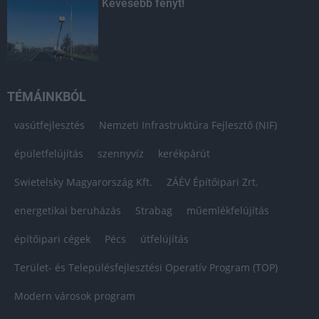
Kevesebb fényt!
TÉMÁINKBÓL
vasútfejlesztés
Nemzeti Infrastruktúra Fejlesztő (NIF)
épületfelújítás
szennyvíz
kerékpárút
Swietelsky Magyarország Kft.
ZÁÉV Építőipari Zrt.
energetikai beruházás
Strabag
műemlékfelújítás
építőipari cégek
Pécs
útfelújítás
Terület- és Településfejlesztési Operatív Program (TOP)
Modern városok program