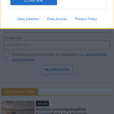
CONFIRM
HÍRLEVÉL
Data Deletion
Data Access
Privacy Policy
Név
E-mail cím
Feliratkozom a hírlevélre és elfogadom az
adatvédelmi
szabályzatot!
FELIRATKOZÁS
LEGOLVASOTTABB
Aktuális
Ikonikus nosztalgiahajókkal
barangolhatja be a Balatont