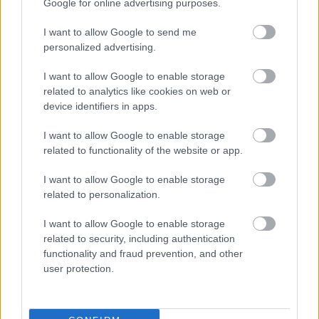
Bicske Kelet csomópont építése
Google for online advertising purposes.
I want to allow Google to send me
personalized advertising.
Új gyalogosátkelők és jelzőlámpás
I want to allow Google to enable storage
csomópont épül Angyalföldön
related to analytics like cookies on web or
device identifiers in apps.
I want to allow Google to enable storage
Másfélszeresére bővítik
related to functionality of the website or app.
Hódmezővásárhely jó hírű református
iskoláját
I want to allow Google to enable storage
related to personalization.
I want to allow Google to enable storage
Látványos építési szakasz indult be a
Flórián téri felüljárón
related to security, including authentication
functionality and fraud prevention, and other
user protection.