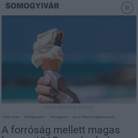
Fotók: Illusztráció, pixabay
Helyi hírek
hőségriasztás
UV-sugárzás
piros fokozatú figyelmezetés
A forróság mellett magas