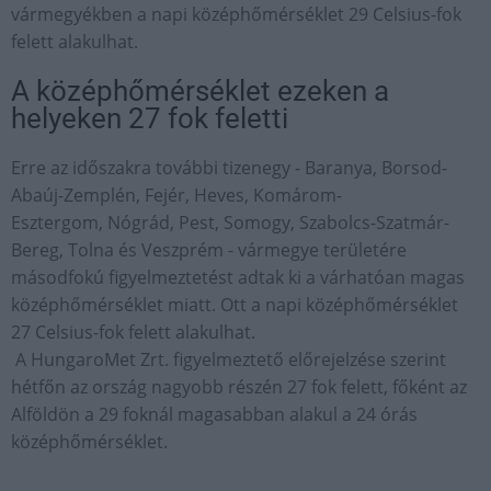
vármegyékben a napi középhőmérséklet 29 Celsius-fok
felett alakulhat.
A középhőmérséklet ezeken a
helyeken 27 fok feletti
Erre az időszakra további tizenegy - Baranya, Borsod-
Abaúj-Zemplén, Fejér, Heves, Komárom-
Esztergom, Nógrád, Pest, Somogy, Szabolcs-Szatmár-
Bereg, Tolna és Veszprém - vármegye területére
másodfokú figyelmeztetést adtak ki a várhatóan magas
középhőmérséklet miatt. Ott a napi középhőmérséklet
27 Celsius-fok felett alakulhat.
A HungaroMet Zrt. figyelmeztető előrejelzése szerint
hétfőn az ország nagyobb részén 27 fok felett, főként az
Alföldön a 29 foknál magasabban alakul a 24 órás
középhőmérséklet.