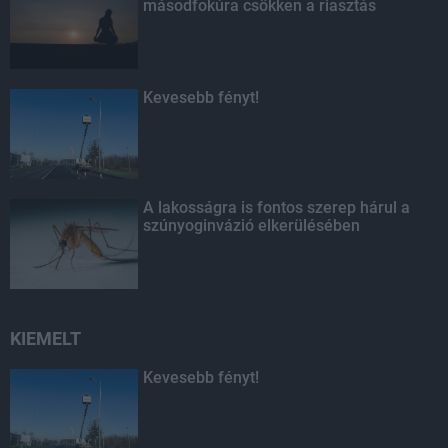
másodfokúra csökken a riasztás
Kevesebb fényt!
A lakosságra is fontos szerep hárul a
szúnyoginvázió elkerülésében
KIEMELT
Kevesebb fényt!