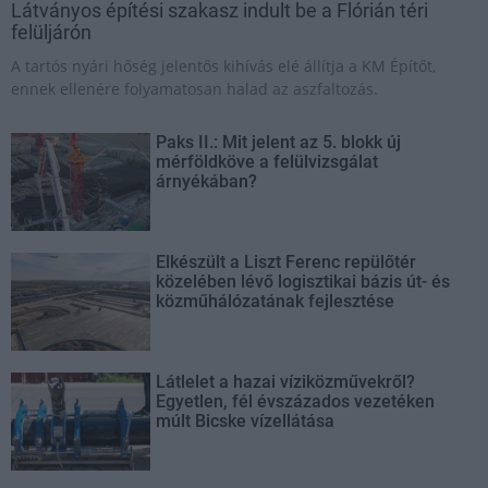
Látványos építési szakasz indult be a Flórián téri
felüljárón
A tartós nyári hőség jelentős kihívás elé állítja a KM Építőt,
ennek ellenére folyamatosan halad az aszfaltozás.
Paks II.: Mit jelent az 5. blokk új
mérföldköve a felülvizsgálat
árnyékában?
Elkészült a Liszt Ferenc repülőtér
közelében lévő logisztikai bázis út- és
közműhálózatának fejlesztése
Látlelet a hazai víziközművekről?
Egyetlen, fél évszázados vezetéken
múlt Bicske vízellátása