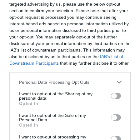
targeted advertising by us, please use the below opt-out
section to confirm your selection. Please note that after your
Helyi hírek
opt-out request is processed you may continue seeing
interest-based ads based on personal information utilized by
us or personal information disclosed to third parties prior to
your opt-out. You may separately opt-out of the further
disclosure of your personal information by third parties on the
IAB’s list of downstream participants. This information may
also be disclosed by us to third parties on the
IAB’s List of
Downstream Participants
that may further disclose it to other
Amire többmillióan vártunk: szombattól másodfokúra
third parties.
csökken a riasztás
Please note that this website/app uses one or more Google
Personal Data Processing Opt Outs
services and may gather and store information including but
not limited to your visit or usage behaviour. You may click to
I want to opt-out of the Sharing of my
personal data.
grant or deny consent to Google and its third-party tags to
Opted In
use your data for below specified purposes in below Google
Aktuális
consent section.
I want to opt-out of the Sale of my
Personal Data.
Opted In
I want to opt-out of processing my