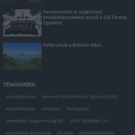
Kecskeméten is szakirányú
továbbképzésekkel erősít a Gál Ferenc
Egyetem
Feltárulnak a Balaton titkai
TÉMÁINKBÓL
vasútfejlesztés
Nemzeti Infrastruktúra Fejlesztő (NIF)
épületfelújítás
szennyvíz
kerékpárút
Swietelsky Magyarország Kft.
ZÁÉV Építőipari Zrt.
energetikai beruházás
Strabag
műemlékfelújítás