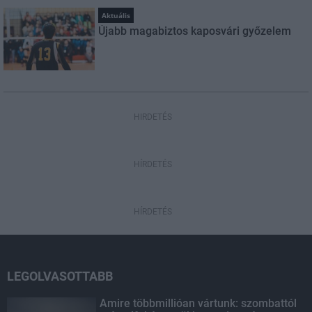
Aktuális
Újabb magabiztos kaposvári győzelem
HIRDETÉS
HÍRDETÉS
HÍRDETÉS
LEGOLVASOTTABB
Amire többmillióan vártunk: szombattól