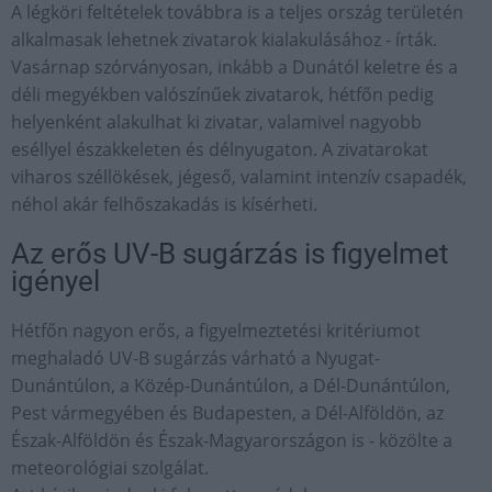
A légköri feltételek továbbra is a teljes ország területén
alkalmasak lehetnek zivatarok kialakulásához - írták.
Vasárnap szórványosan, inkább a Dunától keletre és a
déli megyékben valószínűek zivatarok, hétfőn pedig
helyenként alakulhat ki zivatar, valamivel nagyobb
eséllyel északkeleten és délnyugaton. A zivatarokat
viharos széllökések, jégeső, valamint intenzív csapadék,
néhol akár felhőszakadás is kísérheti.
Az erős UV-B sugárzás is figyelmet
igényel
Hétfőn nagyon erős, a figyelmeztetési kritériumot
meghaladó UV-B sugárzás várható a Nyugat-
Dunántúlon, a Közép-Dunántúlon, a Dél-Dunántúlon,
Pest vármegyében és Budapesten, a Dél-Alföldön, az
Észak-Alföldön és Észak-Magyarországon is - közölte a
meteorológiai szolgálat.