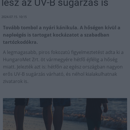
lesz az UV-B sugárzás is
2024.07.15. 10:15
Tovább tombol a nyári kánikula. A hőségen kívül a
napleégés is tartogat kockázatot a szabadban
tartózkodókra.
A legmagasabb, piros fokozatú figyelmeztetést adta ki a
HungaroMet Zrt. öt vármegyére hétfő éjfélig a hőség
miatt. Jelezték azt is: hétfőn az egész országban nagyon
erős UV-B sugárzás várható, és néhol kialakulhatnak
zivatarok is.