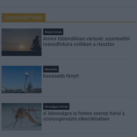
LEGOLVASOTTABB
Helyi hírek
Amire többmillióan vártunk: szombattól
másodfokúra csökken a riasztás
Aktuális
Kevesebb fényt!
Országos hírek
A lakosságra is fontos szerep hárul a
szúnyoginvázió elkerülésében