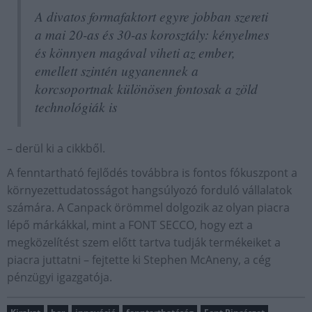
A divatos formafaktort egyre jobban szereti
a mai 20-as és 30-as korosztály: kényelmes
és könnyen magával viheti az ember,
emellett szintén ugyanennek a
korcsoportnak különösen fontosak a zöld
technológiák is
– derül ki a cikkből.
A fenntartható fejlődés továbbra is fontos fókuszpont a
környezettudatosságot hangsúlyozó forduló vállalatok
számára. A Canpack örömmel dolgozik az olyan piacra
lépő márkákkal, mint a FONT SECCO, hogy ezt a
megközelítést szem előtt tartva tudják termékeiket a
piacra juttatni – fejtette ki Stephen McAneny, a cég
pénzügyi igazgatója.