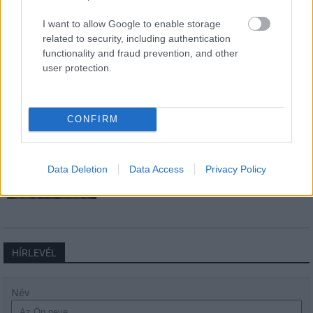
csomópont épül Angyalföldön
I want to allow Google to enable storage
related to security, including authentication
functionality and fraud prevention, and other
Másfélszeresére bővítik
user protection.
Hódmezővásárhely jó hírű református
iskoláját
CONFIRM
Látványos építési szakasz indult be a
Flórián téri felüljárón
Data Deletion
Data Access
Privacy Policy
HÍRLEVÉL
Név