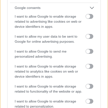
Google consents
I want to allow Google to enable storage
related to advertising like cookies on web or
device identifiers in apps.
Tata
műemlékfelújítás
műemlék
restaurálás
I want to allow my user data to be sent to
Google for online advertising purposes.
Történelmi táj, amelynek minden köve mesél –
megújul a tatai Angolkert
I want to allow Google to send me
A projekt részeként megújulnak a területen található
personalized advertising.
műemlékek, köztük a különleges Műromok, valamint a közeli
Várkanyarban álló Nepomuki Szent János híd és szobor is.
I want to allow Google to enable storage
related to analytics like cookies on web or
device identifiers in apps.
M1 bővítés: már zajlik a teljesen új
Bicske Kelet csomópont építése
I want to allow Google to enable storage
related to functionality of the website or app.
I want to allow Google to enable storage
Új gyalogosátkelők és jelzőlámpás
related to personalization.