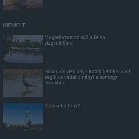
KIEMELT
Megérkezett az eső a Duna
vízgyűjtőjére
Hőség és vízhiány - itatók feltöltésével
segítik a vadállományt a somogyi
erdőkben
Kevesebb fényt!