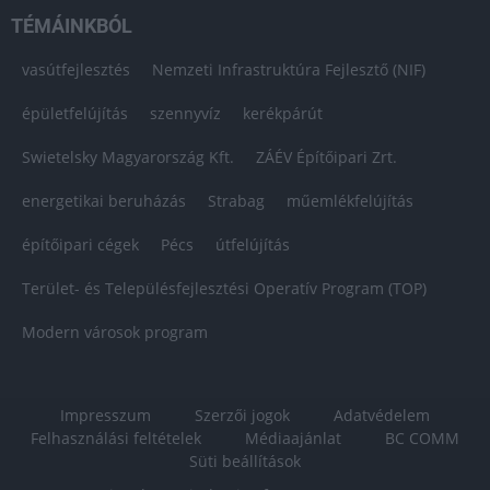
TÉMÁINKBÓL
vasútfejlesztés
Nemzeti Infrastruktúra Fejlesztő (NIF)
épületfelújítás
szennyvíz
kerékpárút
Swietelsky Magyarország Kft.
ZÁÉV Építőipari Zrt.
energetikai beruházás
Strabag
műemlékfelújítás
építőipari cégek
Pécs
útfelújítás
Terület- és Településfejlesztési Operatív Program (TOP)
Modern városok program
Impresszum
Szerzői jogok
Adatvédelem
Felhasználási feltételek
Médiaajánlat
BC COMM
Süti beállítások