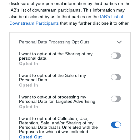
disclosure of your personal information by third parties on the
IAB’s list of downstream participants. This information may
also be disclosed by us to third parties on the
IAB’s List of
Downstream Participants
that may further disclose it to other
third parties.
Amire többmillióan vártunk: szombattól másodfokúra
csökken a riasztás
Please note that this website/app uses one or more Google
Personal Data Processing Opt Outs
services and may gather and store information including but
not limited to your visit or usage behaviour. You may click to
I want to opt-out of the Sharing of my
personal data.
grant or deny consent to Google and its third-party tags to
Opted In
use your data for below specified purposes in below Google
consent section.
I want to opt-out of the Sale of my
Personal Data.
Opted In
MAGYAR ÉPÍTŐK
I want to opt-out of processing my
Personal Data for Targeted Advertising.
Aktuális
Opted In
I want to opt-out of Collection, Use,
Retention, Sale, and/or Sharing of my
Personal Data that Is Unrelated with the
Purposes for which it was collected.
Opted Out