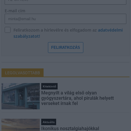
E-mail cím
Feliratkozom a hírlevélre és elfogadom az
adatvédelmi
szabályzatot!
FELIRATKOZÁS
LEGOLVASOTTABB
Kitekintő
Megnyílt a világ első olyan
gyógyszertára, ahol pirulák helyett
verseket írnak fel
Aktuális
Ikonikus nosztalgiahajókkal