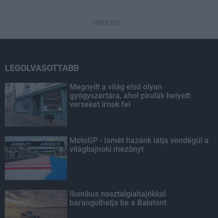
HÍRDETÉS
LEGOLVASOTTABB
Megnyílt a világ első olyan
gyógyszertára, ahol pirulák helyett
verseket írnak fel
MotoGP - Ismét hazánk látja vendégül a
világbajnoki mezőnyt
Ikonikus nosztalgiahajókkal
barangolhatja be a Balatont