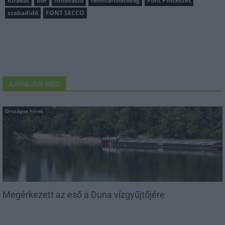
Kirakat
bor
innováció
fenntarthatóság
Font Pincészet
szabadidő
FONT SECCO
AJÁNLJUK MÉG
Országos hírek
Megérkezett az eső a Duna vízgyűjtőjére