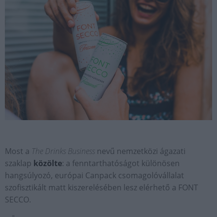
Most a
The Drinks Business
nevű nemzetközi ágazati
szaklap
közölte
: a fenntarthatóságot különösen
hangsúlyozó, európai Canpack csomagolóvállalat
szofisztikált matt kiszerelésében lesz elérhető a FONT
SECCO.