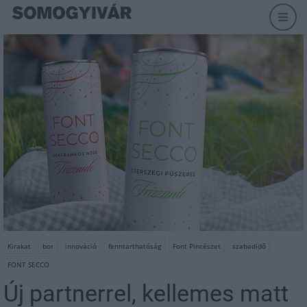
Kirakat
bor
innováció
fenntarthatóság
Font Pincészet
szabadidő
FONT SECCO
Új partnerrel, kellemes matt