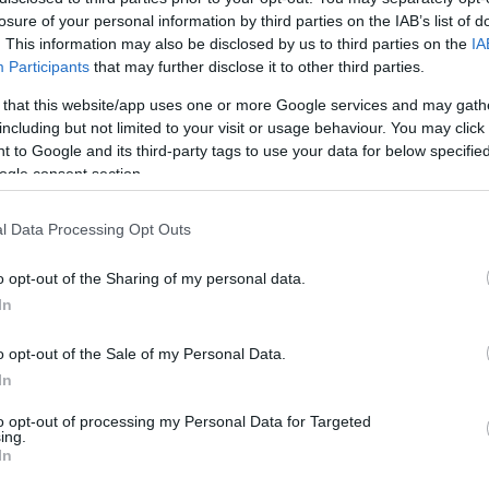
ási hatások miatt indokolt a rövid távú
losure of your personal information by third parties on the IAB’s list of
ötör Csaba, a Miniszterelnöki Kabinetiroda
. This information may also be disclosed by us to third parties on the
IA
i ülésén.
Participants
that may further disclose it to other third parties.
 that this website/app uses one or more Google services and may gath
 kiemelte: e hatások mellett azért is fontos a
including but not limited to your visit or usage behaviour. You may click 
ős napi szintű gondokat okoz a társasházakban, ahol a
 to Google and its third-party tags to use your data for below specifi
ogle consent section.
 lesz a döntés joga, ha akarnak, szigoríthatnak,
elyt.
l Data Processing Opt Outs
 és szakmai tapasztalatokat is figyelembe vettek, és
o opt-out of the Sharing of my personal data.
en frakció jó szívvel támogathat - vélekedett
In
o opt-out of the Sale of my Personal Data.
In
to opt-out of processing my Personal Data for Targeted
ing.
In