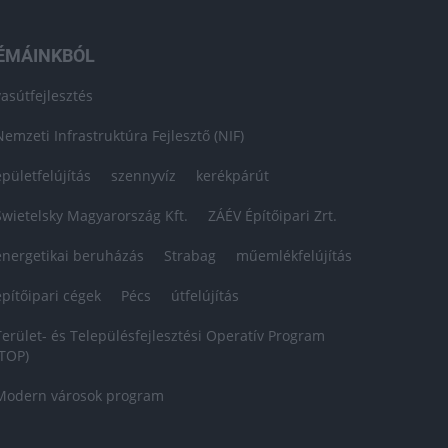
ÉMÁINKBÓL
vasútfejlesztés
Nemzeti Infrastruktúra Fejlesztő (NIF)
épületfelújítás
szennyvíz
kerékpárút
Swietelsky Magyarország Kft.
ZÁÉV Építőipari Zrt.
energetikai beruházás
Strabag
műemlékfelújítás
építőipari cégek
Pécs
útfelújítás
Terület- és Településfejlesztési Operatív Program
(TOP)
Modern városok program