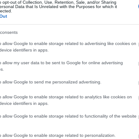
o opt-out of Collection, Use, Retention, Sale, and/or Sharing
ersonal Data that Is Unrelated with the Purposes for which it
lected.
Out
Országos hírek
consents
o allow Google to enable storage related to advertising like cookies on
evice identifiers in apps.
o allow my user data to be sent to Google for online advertising
s.
t!
Kecskeméten is szakirányú
to allow Google to send me personalized advertising.
továbbképzésekkel erősít a Gál
Ferenc Egyetem
o allow Google to enable storage related to analytics like cookies on
evice identifiers in apps.
o allow Google to enable storage related to functionality of the website
o allow Google to enable storage related to personalization.
Paks II.: Mit jelent az 5. blokk új