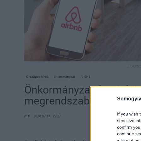
Illuszt
Országos hírek
önkormányzat
AirBnB
Önkormányzati hatáskörb
megrendszabályozása
Somogyiv
If you wish 
mti
2020.07.14. 15:27
sensitive in
confirm you
continue se
information 