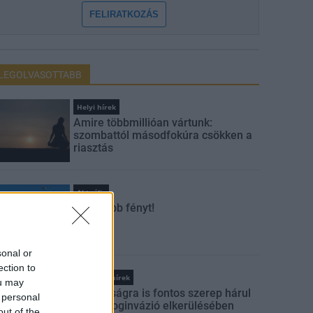
FELIRATKOZÁS
LEGOLVASOTTABB
Helyi hírek
Amire többmillióan vártunk:
szombattól másodfokúra csökken a
riasztás
Aktuális
Kevesebb fényt!
sonal or
ection to
Országos hírek
ou may
A lakosságra is fontos szerep hárul
 personal
a szúnyoginvázió elkerülésében
out of the