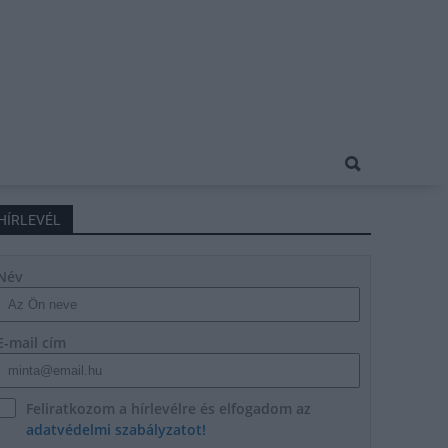
HÍRLEVÉL
Név
E-mail cím
Feliratkozom a hírlevélre és elfogadom az
adatvédelmi szabályzatot!