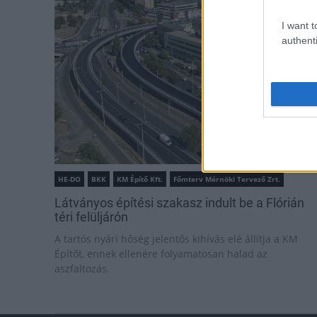
I want t
authenti
HE-DO
BKK
KM Építő Kft.
Főmterv Mérnöki Tervező Zrt.
Látványos építési szakasz indult be a Flórián
téri felüljárón
A tartós nyári hőség jelentős kihívás elé állítja a KM
Építőt, ennek ellenére folyamatosan halad az
aszfaltozás.