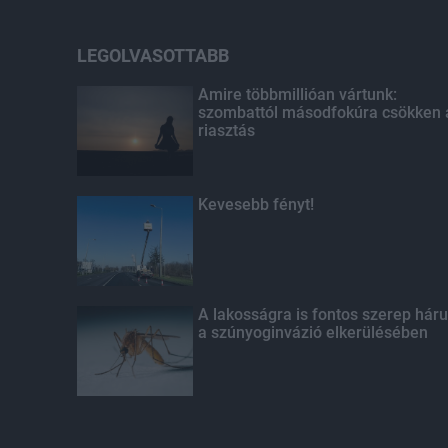
LEGOLVASOTTABB
Amire többmillióan vártunk:
szombattól másodfokúra csökken 
riasztás
Kevesebb fényt!
A lakosságra is fontos szerep háru
a szúnyoginvázió elkerülésében