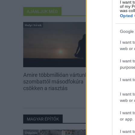
I want t
of my P
was col
AJÁNLJUK MÉG
Opted 
Helyi hírek
Aktuális
Google 
I want t
web or d
I want t
purpose
Amire többmillióan vártunk:
Kevesebb fény
I want 
szombattól másodfokúra
csökken a riasztás
I want t
web or d
I want t
or app.
MAGYAR ÉPÍTŐK
I want t
Útépítés