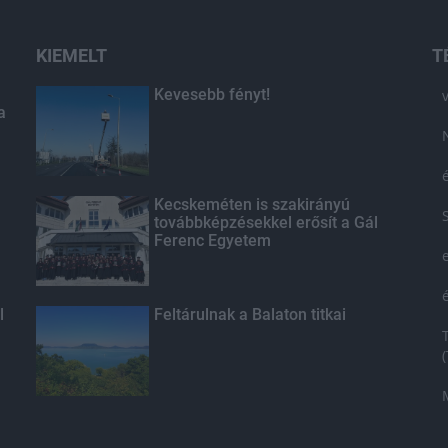
KIEMELT
T
Kevesebb fényt!
a
Kecskeméten is szakirányú
továbbképzésekkel erősít a Gál
Ferenc Egyetem
l
Feltárulnak a Balaton titkai