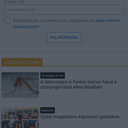
E-mail cím
Feliratkozom a hírlevélre és elfogadom az
adatvédelmi
szabályzatot!
FELIRATKOZÁS
LEGOLVASOTTABB
Országos hírek
A lakosságra is fontos szerep hárul a
szúnyoginvázió elkerülésében
Aktuális
Újabb magabiztos kaposvári győzelem