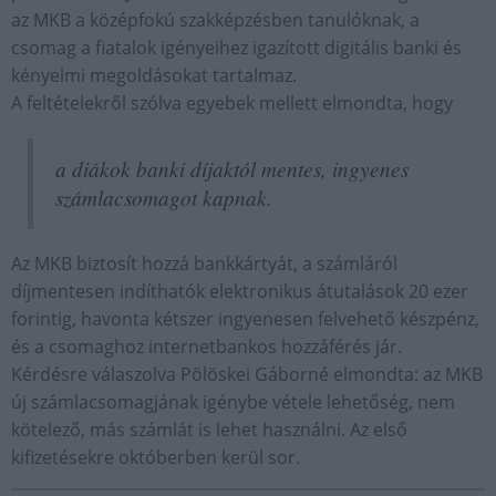
az MKB a középfokú szakképzésben tanulóknak, a
csomag a fiatalok igényeihez igazított digitális banki és
kényelmi megoldásokat tartalmaz.
A feltételekről szólva egyebek mellett elmondta, hogy
a diákok banki díjaktól mentes, ingyenes
számlacsomagot kapnak.
Az MKB biztosít hozzá bankkártyát, a számláról
díjmentesen indíthatók elektronikus átutalások 20 ezer
forintig, havonta kétszer ingyenesen felvehető készpénz,
és a csomaghoz internetbankos hozzáférés jár.
Kérdésre válaszolva Pölöskei Gáborné elmondta: az MKB
új számlacsomagjának igénybe vétele lehetőség, nem
kötelező, más számlát is lehet használni. Az első
kifizetésekre októberben kerül sor.