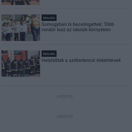
Aktuális
Somogyban is becsöngettek: Több
rendőr lesz az iskolák környékén
Aktuális
Helytálltak a szőkedencsi önkéntesek
HIRDETÉS
HÍRDETÉS