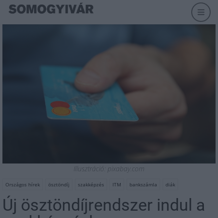
Illusztráció: pixabay.com
Országos hírek
ösztöndíj
szakképzés
ITM
bankszámla
diák
Új ösztöndíjrendszer indul a