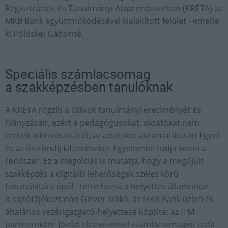
Regisztrációs és Tanulmányi Alaprendszerben (KRÉTA) az
MKB Bank együttműködésével kialakított felület - emelte
ki Pölöskei Gáborné.
Speciális számlacsomag
a szakképzésben tanulóknak
A KRÉTA rögzíti a diákok tanulmányi eredményét és
hiányzásait, ezért a pedagógusokat, oktatókat nem
terheli adminisztráció; az adatokat automatikusan figyeli
és az ösztöndíj kifizetésekor figyelembe tudja venni a
rendszer. Ez a megoldás is mutatja, hogy a megújult
szakképzés a digitális lehetőségek széles körű
használatára épül - tette hozzá a helyettes államtitkár.
A sajtótájékoztatón Ginzer Ildikó, az MKB Bank üzleti és
általános vezérigazgató-helyettese közölte: az ITM
partnereként Jövőd elnevezéssel számlacsomagot indít