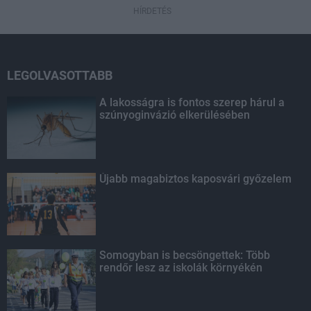
HÍRDETÉS
LEGOLVASOTTABB
A lakosságra is fontos szerep hárul a
szúnyoginvázió elkerülésében
Újabb magabiztos kaposvári győzelem
Somogyban is becsöngettek: Több
rendőr lesz az iskolák környékén