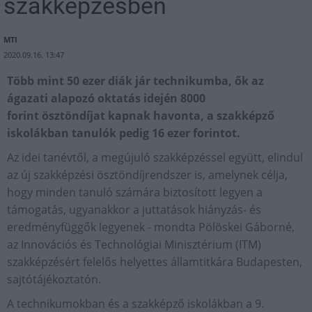
szakképzésben
MTI
2020.09.16. 13:47
Több mint 50 ezer diák jár technikumba, ők az
ágazati alapozó oktatás idején 8000
forint ösztöndíjat kapnak havonta, a szakképző
iskolákban tanulók pedig 16 ezer forintot.
Az idei tanévtől, a megújuló szakképzéssel együtt, elindul
az új szakképzési ösztöndíjrendszer is, amelynek célja,
hogy minden tanuló számára biztosított legyen a
támogatás, ugyanakkor a juttatások hiányzás- és
eredményfüggők legyenek - mondta Pölöskei Gáborné,
az Innovációs és Technológiai Minisztérium (ITM)
szakképzésért felelős helyettes államtitkára Budapesten,
sajtótájékoztatón.
A technikumokban és a szakképző iskolákban a 9.