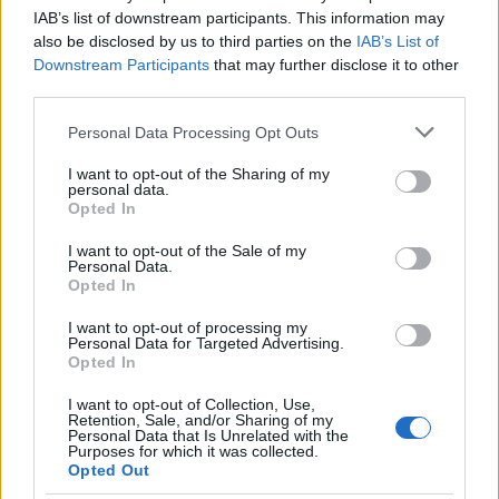
IAB’s list of downstream participants. This information may
also be disclosed by us to third parties on the
IAB’s List of
Downstream Participants
that may further disclose it to other
Aktuális
third parties.
Please note that this website/app uses one or more Google
Personal Data Processing Opt Outs
services and may gather and store information including but
not limited to your visit or usage behaviour. You may click to
I want to opt-out of the Sharing of my
personal data.
grant or deny consent to Google and its third-party tags to
Opted In
use your data for below specified purposes in below Google
consent section.
I want to opt-out of the Sale of my
Kevesebb fényt!
Personal Data.
Opted In
I want to opt-out of processing my
Personal Data for Targeted Advertising.
Opted In
I want to opt-out of Collection, Use,
Országos hírek
Retention, Sale, and/or Sharing of my
Personal Data that Is Unrelated with the
Purposes for which it was collected.
Opted Out