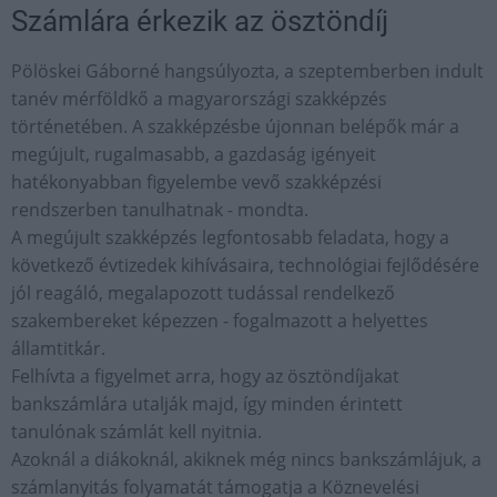
Számlára érkezik az ösztöndíj
Pölöskei Gáborné hangsúlyozta, a szeptemberben indult
tanév mérföldkő a magyarországi szakképzés
történetében. A szakképzésbe újonnan belépők már a
megújult, rugalmasabb, a gazdaság igényeit
hatékonyabban figyelembe vevő szakképzési
rendszerben tanulhatnak - mondta.
A megújult szakképzés legfontosabb feladata, hogy a
következő évtizedek kihívásaira, technológiai fejlődésére
jól reagáló, megalapozott tudással rendelkező
szakembereket képezzen - fogalmazott a helyettes
államtitkár.
Felhívta a figyelmet arra, hogy az ösztöndíjakat
bankszámlára utalják majd, így minden érintett
tanulónak számlát kell nyitnia.
Azoknál a diákoknál, akiknek még nincs bankszámlájuk, a
számlanyitás folyamatát támogatja a Köznevelési