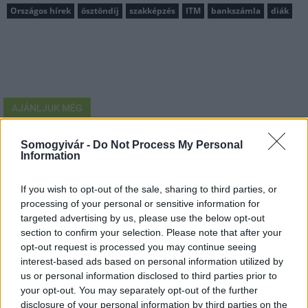
Országos hírek
ösztöndíj
szakképzés
ITM
bankszámla
diák
AJÁNLJUK MÉG
Somogyivár -
Do Not Process My Personal
Helyi hírek
Information
If you wish to opt-out of the sale, sharing to third parties, or
processing of your personal or sensitive information for
targeted advertising by us, please use the below opt-out
section to confirm your selection. Please note that after your
opt-out request is processed you may continue seeing
Amire többmillióan vártunk: szombattól másodfokúra
interest-based ads based on personal information utilized by
csökken a riasztás
us or personal information disclosed to third parties prior to
your opt-out. You may separately opt-out of the further
disclosure of your personal information by third parties on the