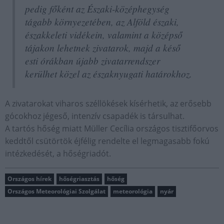
pedig főként az Északi-középhegység
tágabb környezetében, az Alföld északi,
északkeleti vidékein, valamint a középső
tájakon lehetnek zivatarok, majd a késő
esti órákban újabb zivatarrendszer
kerülhet közel az északnyugati határokhoz.
A zivatarokat viharos széllökések kísérhetik, az erősebb
gócokhoz jégeső, intenzív csapadék is társulhat.
A tartós hőség miatt Müller Cecília országos tisztifőorvos
keddtől csütörtök éjfélig rendelte el legmagasabb fokú
intézkedését, a hőségriadót.
Országos hírek
hőségriasztás
hőség
Országos Meteorológiai Szolgálat
meteorológia
nyár