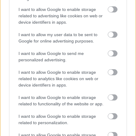
I want to allow Google to enable storage
related to advertising like cookies on web or
Belváros-Lipótváros
játszótér
device identifiers in apps.
Város-Teampannon Kereskedelmi és Szolgáltató Kft.
parkfelújítás
I want to allow my user data to be sent to
Újragondolják Lipótváros rejtett, zöld parkját
Google for online advertising purposes.
Indulhat a Honvéd tér megújításának tervezése, ahol a
I want to allow Google to send me
klímatudatos gondolkodás és a helyi identitás erősítése kerül a
personalized advertising.
középpontba.
I want to allow Google to enable storage
Történelmi táj, amelynek minden köve
related to analytics like cookies on web or
mesél – megújul a tatai Angolkert
device identifiers in apps.
I want to allow Google to enable storage
related to functionality of the website or app.
M1 bővítés: már zajlik a teljesen új
Bicske Kelet csomópont építése
I want to allow Google to enable storage
related to personalization.
I want to allow Google to enable storage