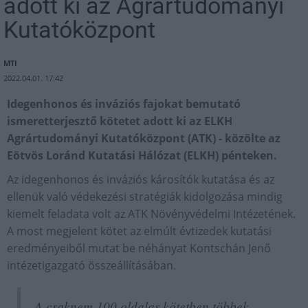
adott ki az Agrártudományi
Kutatóközpont
MTI
2022.04.01. 17:42
Idegenhonos és inváziós fajokat bemutató
ismeretterjesztő kötetet adott ki az ELKH
Agrártudományi Kutatóközpont (ATK) - közölte az
Eötvös Loránd Kutatási Hálózat (ELKH) pénteken.
Az idegenhonos és inváziós károsítók kutatása és az
ellenük való védekezési stratégiák kidolgozása mindig
kiemelt feladata volt az ATK Növényvédelmi Intézetének.
A most megjelent kötet az elmúlt évtizedek kutatási
eredményeiből mutat be néhányat Kontschán Jenő
intézetigazgató összeállításában.
A csaknem 100 oldalas kötetben többek