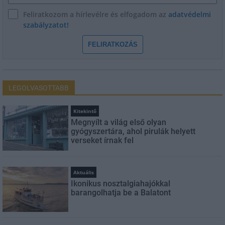
Feliratkozom a hírlevélre és elfogadom az
adatvédelmi
szabályzatot!
FELIRATKOZÁS
LEGOLVASOTTABB
Kitekintő
Megnyílt a világ első olyan
gyógyszertára, ahol pirulák helyett
verseket írnak fel
Aktuális
Ikonikus nosztalgiahajókkal
barangolhatja be a Balatont