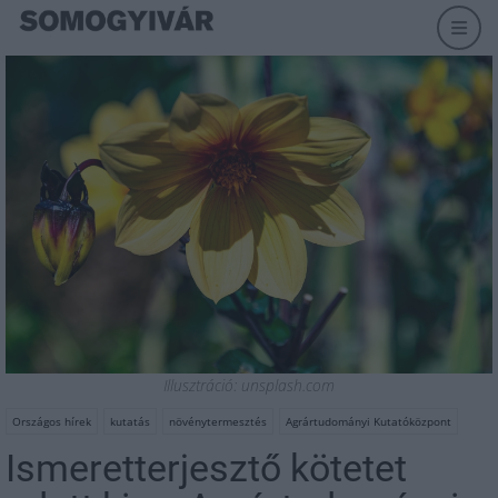
Illusztráció: unsplash.com
Országos hírek
kutatás
növénytermesztés
Agrártudományi Kutatóközpont
Ismeretterjesztő kötetet