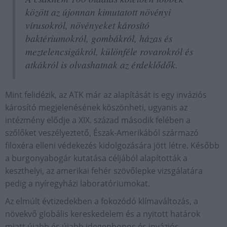
között az újonnan kimutatott növényi
vírusokról, növényeket károsító
baktériumokról, gombákról, házas és
meztelencsigákról, különféle rovarokról és
atkákról is olvashatnak az érdeklődők.
Mint felidézik, az ATK már az alapítását is egy inváziós
károsító megjelenésének köszönheti, ugyanis az
intézmény elődje a XIX. század második felében a
szőlőket veszélyeztető, Észak-Amerikából származó
filoxéra elleni védekezés kidolgozására jött létre. Később
a burgonyabogár kutatása céljából alapították a
keszthelyi, az amerikai fehér szövőlepke vizsgálatára
pedig a nyíregyházi laboratóriumokat.
Az elmúlt évtizedekben a fokozódó klímaváltozás, a
növekvő globális kereskedelem és a nyitott határok
miatt újabb és újabb idegenhonos és inváziós