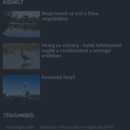
KIEMELT
Megérkezett az eső a Duna
vízgyűjtőjére
Hőség és vízhiány - itatók feltöltésével
segítik a vadállományt a somogyi
erdőkben
Kevesebb fényt!
TÉMÁINKBÓL
vasútfejlesztés
Nemzeti Infrastruktúra Fejlesztő (NIF)