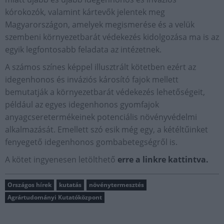
kórokozók, valamint kártevők jelentek meg
Magyarországon, amelyek megismerése és a velük
szembeni környezetbarát védekezés kidolgozása ma is az
egyik legfontosabb feladata az intézetnek.
A számos színes képpel illusztrált kötetben ezért az
idegenhonos és inváziós károsító fajok mellett
bemutatják a környezetbarát védekezés lehetőségeit,
például az egyes idegenhonos gyomfajok
anyagcseretermékeinek potenciális növényvédelmi
alkalmazását. Emellett szó esik még egy, a kétéltűinket
fenyegető idegenhonos gombabetegségről is.
A kötet ingyenesen letölthető
erre a linkre kattintva.
Országos hírek
kutatás
növénytermesztés
Agrártudományi Kutatóközpont