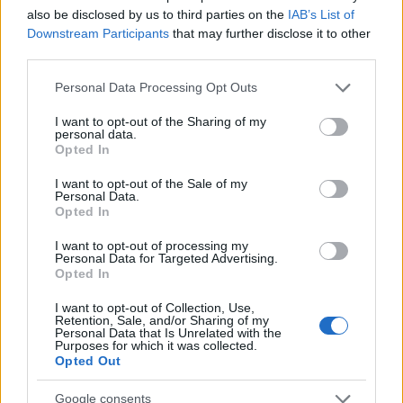
also be disclosed by us to third parties on the
IAB’s List of
Amire többmillióan vártunk: szombattól másodfokúra
Downstream Participants
that may further disclose it to other
csökken a riasztás
third parties.
Please note that this website/app uses one or more Google
Personal Data Processing Opt Outs
services and may gather and store information including but
not limited to your visit or usage behaviour. You may click to
I want to opt-out of the Sharing of my
personal data.
grant or deny consent to Google and its third-party tags to
Opted In
use your data for below specified purposes in below Google
consent section.
MAGYAR ÉPÍTŐK
I want to opt-out of the Sale of my
Personal Data.
Opted In
Mi épül?
I want to opt-out of processing my
Personal Data for Targeted Advertising.
Opted In
I want to opt-out of Collection, Use,
Retention, Sale, and/or Sharing of my
Personal Data that Is Unrelated with the
Purposes for which it was collected.
Opted Out
Google consents