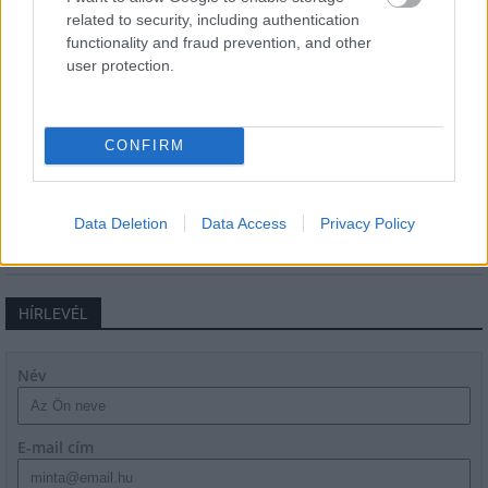
related to security, including authentication
Új gyalogosátkelők és jelzőlámpás
csomópont épül Angyalföldön
functionality and fraud prevention, and other
user protection.
Másfélszeresére bővítik
CONFIRM
Hódmezővásárhely jó hírű református
iskoláját
Data Deletion
Data Access
Privacy Policy
HÍRLEVÉL
Név
E-mail cím