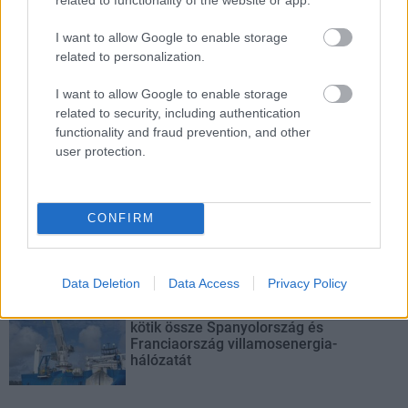
Elkészült a Liszt Ferenc repülőtér
közelében lévő logisztikai bázis út- és
I want to allow Google to enable storage
közműhálózatának fejlesztése
related to personalization.
I want to allow Google to enable storage
Látlelet a hazai víziközművekről?
related to security, including authentication
Egyetlen, fél évszázados vezetéken
functionality and fraud prevention, and other
múlt Bicske vízellátása
user protection.
Épített öröksége megújításával is készül
CONFIRM
Mohács a csata ötszázadik
évfordulójára
Data Deletion
Data Access
Privacy Policy
A tengerfenék alatt négy óriáskábellel
kötik össze Spanyolország és
Franciaország villamosenergia-
hálózatát