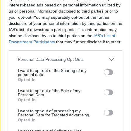
interest-based ads based on personal information utilized by
Aktuális
us or personal information disclosed to third parties prior to
your opt-out. You may separately opt-out of the further
disclosure of your personal information by third parties on the
IAB’s list of downstream participants. This information may
also be disclosed by us to third parties on the
IAB’s List of
Downstream Participants
that may further disclose it to other
third parties.
Feltárulnak a Balaton titkai
Please note that this website/app uses one or more Google
Personal Data Processing Opt Outs
services and may gather and store information including but
not limited to your visit or usage behaviour. You may click to
I want to opt-out of the Sharing of my
personal data.
grant or deny consent to Google and its third-party tags to
Opted In
use your data for below specified purposes in below Google
consent section.
I want to opt-out of the Sale of my
Personal Data.
Opted In
MAGYAR ÉPÍTŐK
I want to opt-out of processing my
Personal Data for Targeted Advertising.
Opted In
Mi épül?
I want to opt-out of Collection, Use,