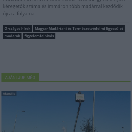
kéregetők száma és immáron több madárral kezdődik
újra a folyamat.
Országos hírek
Magyar Madártani és Természetvédelmi Egyesület
madarak
figyelemfelhívás
AJÁNLJUK MÉG
Aktuális