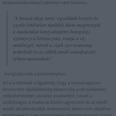
énekesmadarakéval szemben nem hasznos.
"A hosszú ideje tartó, egyoldalú kenyér és
egyéb értéktelen táplálék diéta megbetegíti
a madarakat (angyalszárny-betegség),
szennyezi a környezetet, rontja a víz
minőségét, növeli a vizek szervesanyag-
terhelését és az ebből eredő eutrofizációt
(elmocsarasodást)"
- hangsúlyozták a közleményben.
Arra is felhívták a figyelmet, hogy a mesterségesen
fenntartott táplálékbőség kikapcsolja a téli túléléshez
nélkülözhetetlen vonulási viselkedést, növeli a
zsúfoltságot, a madarak közötti agressziót és az ebből
eredő sérülésveszélyt, önfenntartó életre nem alkalmas
területekre is nagy mennyiségű vízimadarat vonz, rontja