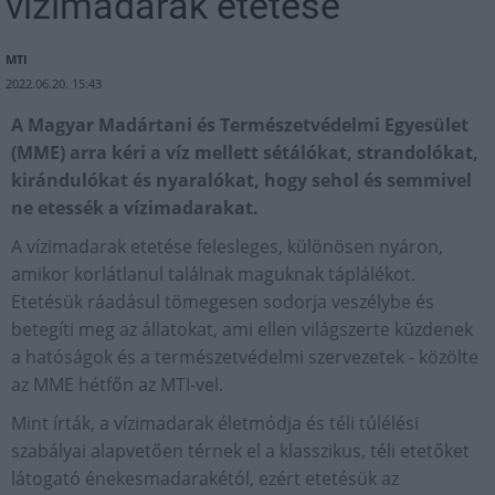
vízimadarak etetése
MTI
2022.06.20. 15:43
A Magyar Madártani és Természetvédelmi Egyesület
(MME) arra kéri a víz mellett sétálókat, strandolókat,
kirándulókat és nyaralókat, hogy sehol és semmivel
ne etessék a vízimadarakat.
A vízimadarak etetése felesleges, különösen nyáron,
amikor korlátlanul találnak maguknak táplálékot.
Etetésük ráadásul tömegesen sodorja veszélybe és
betegíti meg az állatokat, ami ellen világszerte küzdenek
a hatóságok és a természetvédelmi szervezetek - közölte
az MME hétfőn az MTI-vel.
Mint írták, a vízimadarak életmódja és téli túlélési
szabályai alapvetően térnek el a klasszikus, téli etetőket
látogató énekesmadarakétól, ezért etetésük az