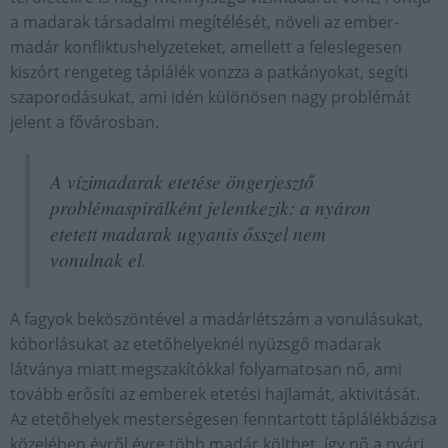
a madarak társadalmi megítélését, növeli az ember-
madár konfliktushelyzeteket, amellett a feleslegesen
kiszórt rengeteg táplálék vonzza a patkányokat, segíti
szaporodásukat, ami idén különösen nagy problémát
jelent a fővárosban.
A vízimadarak etetése öngerjesztő
problémaspirálként jelentkezik: a nyáron
etetett madarak ugyanis ősszel nem
vonulnak el.
A fagyok beköszöntével a madárlétszám a vonulásukat,
kóborlásukat az etetőhelyeknél nyüzsgő madarak
látványa miatt megszakítókkal folyamatosan nő, ami
tovább erősíti az emberek etetési hajlamát, aktivitását.
Az etetőhelyek mesterségesen fenntartott táplálékbázisa
közelében évről évre több madár költhet, így nő a nyári