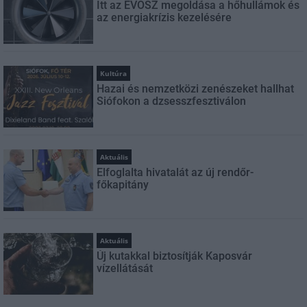
Itt az ÉVOSZ megoldása a hőhullámok és
az energiakrízis kezelésére
Kultúra
Hazai és nemzetközi zenészeket hallhat
Siófokon a dzsesszfesztiválon
Aktuális
Elfoglalta hivatalát az új rendőr-
főkapitány
Aktuális
Új kutakkal biztosítják Kaposvár
vízellátását