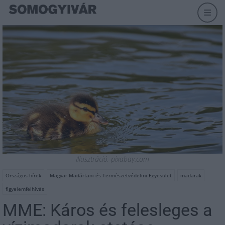
Illusztráció, pixabay.com
Országos hírek
Magyar Madártani és Természetvédelmi Egyesület
madarak
figyelemfelhívás
MME: Káros és felesleges a