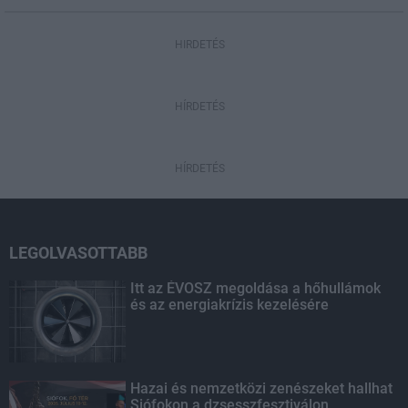
HIRDETÉS
HÍRDETÉS
HÍRDETÉS
LEGOLVASOTTABB
Itt az ÉVOSZ megoldása a hőhullámok
és az energiakrízis kezelésére
Hazai és nemzetközi zenészeket hallhat
Siófokon a dzsesszfesztiválon