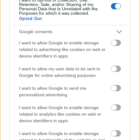
Retention, Sale, and/or Sharing of my
Personal Data that Is Unrelated with the
Purposes for which it was collected.
Opted Out
Google consents
I want to allow Google to enable storage
related to advertising like cookies on web or
device identifiers in apps.
I want to allow my user data to be sent to
Google for online advertising purposes.
Paks
paksi atomerőmű
Paks II
Paks II. Atomerőmű Zrt.
Paks II.: Mit jelent az 5. blokk új mérföldköve a
I want to allow Google to send me
felülvizsgálat árnyékában?
personalized advertising.
Megkezdődött az 5. blokk reaktorépületének alaplemez-
I want to allow Google to enable storage
kivitelezése, miközben a felülvizsgálat arra keresi a választ,
related to analytics like cookies on web or
hogy a megváltozott gazdasági és geopolitikai környezetben
device identifiers in apps.
milyen feltételek mellett érdemes továbbvinni Magyarország
egyik legnagyobb beruházását.
I want to allow Google to enable storage
related to functionality of the website or app.