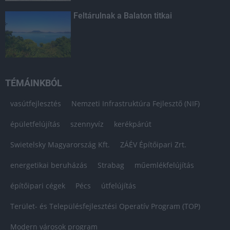
Feltárulnak a Balaton titkai
TÉMÁINKBÓL
vasútfejlesztés
Nemzeti Infrastruktúra Fejlesztő (NIF)
épületfelújítás
szennyvíz
kerékpárút
Swietelsky Magyarország Kft.
ZÁÉV Építőipari Zrt.
energetikai beruházás
Strabag
műemlékfelújítás
építőipari cégek
Pécs
útfelújítás
Terület- és Településfejlesztési Operatív Program (TOP)
Modern városok program