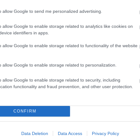
to allow Google to send me personalized advertising.
Aktuális
o allow Google to enable storage related to analytics like cookies on
evice identifiers in apps.
o allow Google to enable storage related to functionality of the website
o allow Google to enable storage related to personalization.
s szakirányú
Feltárulnak a Balaton titkai
kkel erősít a Gál
em
o allow Google to enable storage related to security, including
cation functionality and fraud prevention, and other user protection.
CONFIRM
Elkészült a Liszt Ferenc repülőtér
közelében lévő logisztikai bázis út-
Data Deletion
Data Access
Privacy Policy
és közműhálózatának fejlesztése