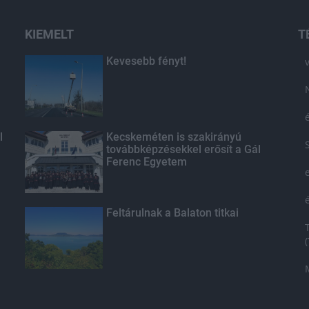
KIEMELT
T
Kevesebb fényt!
l
Kecskeméten is szakirányú
továbbképzésekkel erősít a Gál
Ferenc Egyetem
Feltárulnak a Balaton titkai