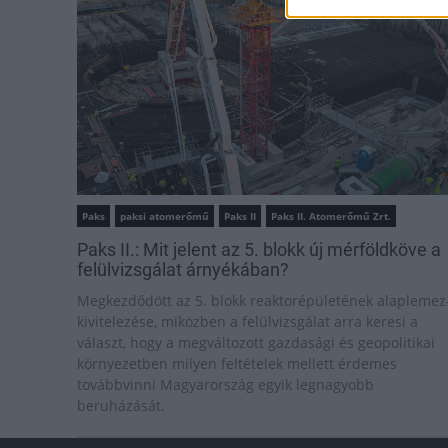
Paks
paksi atomerőmű
Paks II
Paks II. Atomerőmű Zrt.
Paks II.: Mit jelent az 5. blokk új mérföldköve a
felülvizsgálat árnyékában?
Megkezdődött az 5. blokk reaktorépületének alaplemez
kivitelezése, miközben a felülvizsgálat arra keresi a
választ, hogy a megváltozott gazdasági és geopolitikai
környezetben milyen feltételek mellett érdemes
továbbvinni Magyarország egyik legnagyobb
beruházását.