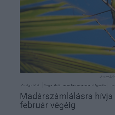
Illusztrác
Országos hírek
Magyar Madártani és Természetvédelmi Egyesület
ma
Madárszámlálásra hívja
február végéig