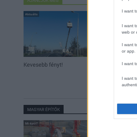
AJÁNLJUK MÉG
I want 
Aktuális
Országos hírek
I want t
web or d
I want t
or app.
I want t
Kevesebb fényt!
Kecskeméten i
továbbképzése
Ferenc Egyet
I want t
authenti
MAGYAR ÉPÍTŐK
Mi épül?