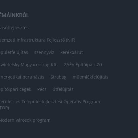
ÉMÁINKBÓL
vasútfejlesztés
Nemzeti Infrastruktúra Fejlesztő (NIF)
épületfelújítás
szennyvíz
kerékpárút
Swietelsky Magyarország Kft.
ZÁÉV Építőipari Zrt.
energetikai beruházás
Strabag
műemlékfelújítás
építőipari cégek
Pécs
útfelújítás
Terület- és Településfejlesztési Operatív Program
(TOP)
Modern városok program