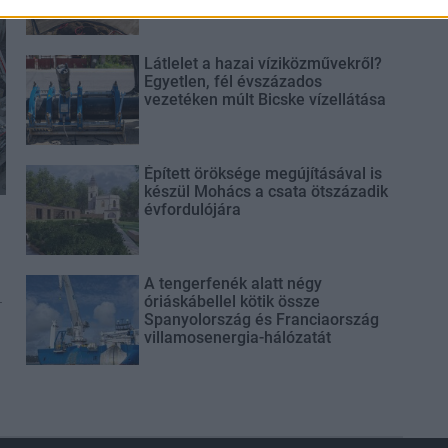
Látlelet a hazai víziközművekről?
Egyetlen, fél évszázados
vezetéken múlt Bicske vízellátása
Épített öröksége megújításával is
készül Mohács a csata ötszázadik
évfordulójára
A tengerfenék alatt négy
-
óriáskábellel kötik össze
Spanyolország és Franciaország
villamosenergia-hálózatát