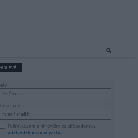
HÍRLEVÉL
Név
E-mail cím
Feliratkozom a hírlevélre és elfogadom az
adatvédelmi szabályzatot!