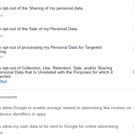
o opt-out of the Sharing of my personal data.
ett, Android és iOS rendszert használó
In
s applikáció könnyíti meg, de az okostelefont
eket egy internetes adatbázisban is lehet
o opt-out of the Sale of my Personal Data.
In
to opt-out of processing my Personal Data for Targeted
ető, dátumra szűrhető statisztikai összesítést is le
ing.
In
o opt-out of Collection, Use, Retention, Sale, and/or Sharing
, a
https://mme.hu/teli-madarles
linken található -
ersonal Data that Is Unrelated with the Purposes for which it
lected.
Out
esület
madarak
madármegfigyelés
consents
o allow Google to enable storage related to advertising like cookies on
evice identifiers in apps.
o allow my user data to be sent to Google for online advertising
s.