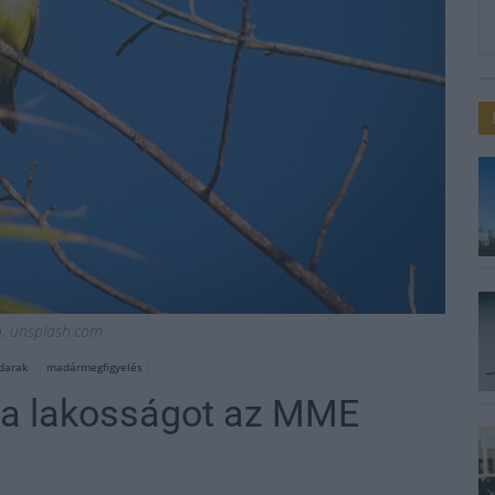
ió, unsplash.com
darak
madármegfigyelés
 a lakosságot az MME