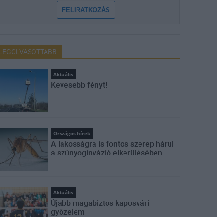
FELIRATKOZÁS
LEGOLVASOTTABB
Aktuális
Kevesebb fényt!
Országos hírek
A lakosságra is fontos szerep hárul
a szúnyoginvázió elkerülésében
Aktuális
Újabb magabiztos kaposvári
győzelem