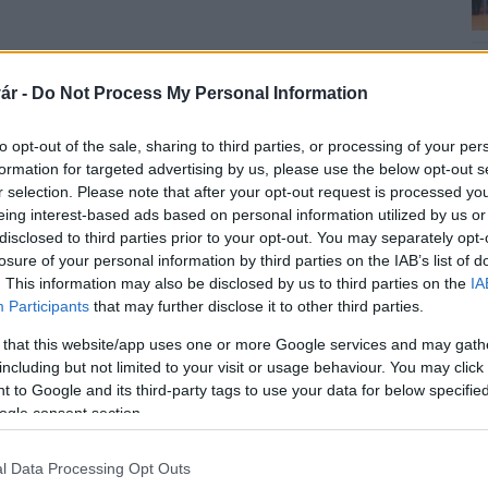
ár -
Do Not Process My Personal Information
sület (MME) Nagy téli madárles címmel országos
8-ig.
to opt-out of the sale, sharing to third parties, or processing of your per
formation for targeted advertising by us, please use the below opt-out s
élja a lakosság bevonása a környezetünkben élő
r selection. Please note that after your opt-out request is processed y
"közösségi tudomány" jellegű adatgyűjtésbe. Az
eing interest-based ads based on personal information utilized by us or
anyagokkal támogatott számolásban bárki részt vehet
disclosed to third parties prior to your opt-out. You may separately opt-
tok feltöltéséhez nem kell más, mint egy mobiltelefon
losure of your personal information by third parties on the IAB’s list of
. This information may also be disclosed by us to third parties on the
IA
Participants
that may further disclose it to other third parties.
adatok hozzájárulnak ahhoz, hogy nyomon követhessék
 that this website/app uses one or more Google services and may gath
rállományának alakulására az elkövetkező
including but not limited to your visit or usage behaviour. You may click 
etőket és ezek környékét célzó lakossági adatgyűjtés
 to Google and its third-party tags to use your data for below specifi
közlő 1410 megfigyelési helyen 121 faj 85 750
ogle consent section.
vettek részt az akcióban és 1125 megfigyelési helyről
l Data Processing Opt Outs