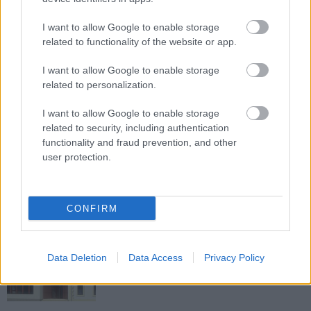
megújul a tatai Angolkert
I want to allow Google to enable storage
A projekt részeként megújulnak a területen található
related to functionality of the website or app.
műemlékek, köztük a különleges Műromok, valamint a közeli
Várkanyarban álló Nepomuki Szent János híd és szobor is.
I want to allow Google to enable storage
related to personalization.
M1 bővítés: már zajlik a teljesen új
Bicske Kelet csomópont építése
I want to allow Google to enable storage
related to security, including authentication
functionality and fraud prevention, and other
user protection.
Új gyalogosátkelők és jelzőlámpás
csomópont épül Angyalföldön
CONFIRM
Másfélszeresére bővítik
Hódmezővásárhely jó hírű református
Data Deletion
Data Access
Privacy Policy
iskoláját