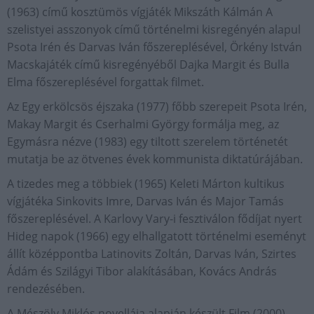
(1963) című kosztümös vígjáték Mikszáth Kálmán A
szelistyei asszonyok című történelmi kisregényén alapul
Psota Irén és Darvas Iván főszereplésével, Örkény István
Macskajáték című kisregényéből Dajka Margit és Bulla
Elma főszereplésével forgattak filmet.
Az Egy erkölcsös éjszaka (1977) főbb szerepeit Psota Irén,
Makay Margit és Cserhalmi György formálja meg, az
Egymásra nézve (1983) egy tiltott szerelem történetét
mutatja be az ötvenes évek kommunista diktatúrájában.
A tizedes meg a többiek (1965) Keleti Márton kultikus
vígjátéka Sinkovits Imre, Darvas Iván és Major Tamás
főszereplésével. A Karlovy Vary-i fesztiválon fődíjat nyert
Hideg napok (1966) egy elhallgatott történelmi eseményt
állít középpontba Latinovits Zoltán, Darvas Iván, Szirtes
Ádám és Szilágyi Tibor alakításában, Kovács András
rendezésében.
A Mészöly Miklós novellája alapján készült Film (2000)