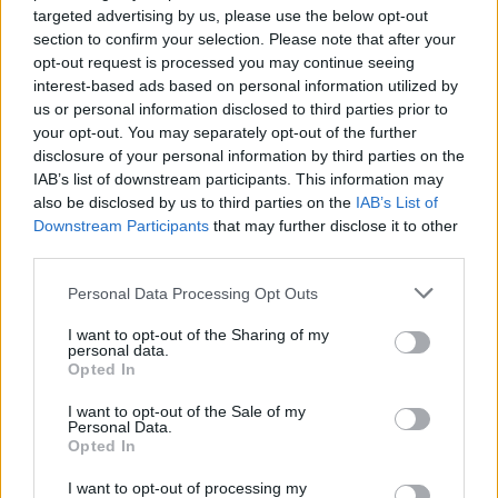
targeted advertising by us, please use the below opt-out
section to confirm your selection. Please note that after your
Hőség és vízhiány - itatók feltöltésével segítik a
opt-out request is processed you may continue seeing
vadállományt a somogyi erdőkben
interest-based ads based on personal information utilized by
us or personal information disclosed to third parties prior to
your opt-out. You may separately opt-out of the further
disclosure of your personal information by third parties on the
IAB’s list of downstream participants. This information may
also be disclosed by us to third parties on the
IAB’s List of
Helyi hírek
Downstream Participants
that may further disclose it to other
third parties.
Please note that this website/app uses one or more Google
Personal Data Processing Opt Outs
services and may gather and store information including but
not limited to your visit or usage behaviour. You may click to
I want to opt-out of the Sharing of my
personal data.
grant or deny consent to Google and its third-party tags to
Opted In
use your data for below specified purposes in below Google
Amire többmillióan vártunk: szombattól másodfokúra
consent section.
I want to opt-out of the Sale of my
csökken a riasztás
Personal Data.
Opted In
I want to opt-out of processing my