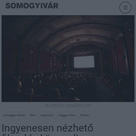
Illusztráció, unsplash.com
Országos hírek
film
televízió
magyar film
Filmio
Ingyenesen nézhető