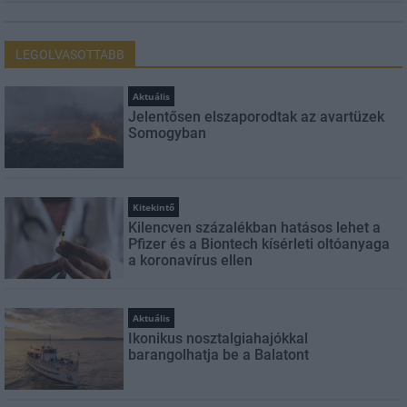
LEGOLVASOTTABB
Aktuális
Jelentősen elszaporodtak az avartüzek
Somogyban
Kitekintő
Kilencven százalékban hatásos lehet a
Pfizer és a Biontech kísérleti oltóanyaga
a koronavírus ellen
Aktuális
Ikonikus nosztalgiahajókkal
barangolhatja be a Balatont