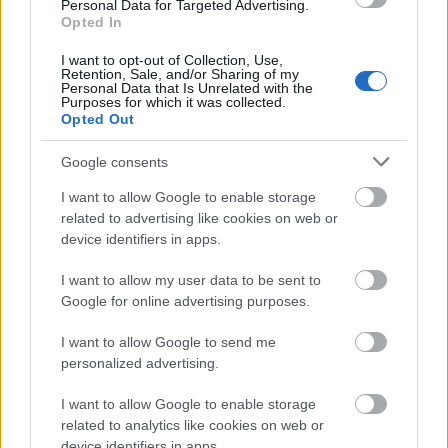
Personal Data for Targeted Advertising.
Opted In
I want to opt-out of Collection, Use,
Retention, Sale, and/or Sharing of my
Personal Data that Is Unrelated with the
MAGYAR ÉPÍTŐK
Purposes for which it was collected.
Opted Out
Aktuális
Google consents
I want to allow Google to enable storage
related to advertising like cookies on web or
device identifiers in apps.
I want to allow my user data to be sent to
Google for online advertising purposes.
I want to allow Google to send me
personalized advertising.
I want to allow Google to enable storage
Tata
műemlékfelújítás
műemlék
restaurálás
related to analytics like cookies on web or
Történelmi táj, amelynek minden köve mesél –
device identifiers in apps.