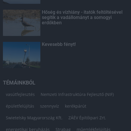
Hőség és vízhiány - itatók feltöltésével
segítik a vadállományt a somogyi
erdőkben
Kevesebb fényt!
TÉMÁINKBÓL
vasútfejlesztés
Nemzeti Infrastruktúra Fejlesztő (NIF)
épületfelújítás
szennyvíz
kerékpárút
Swietelsky Magyarország Kft.
ZÁÉV Építőipari Zrt.
energetikai beruházás
Strabag
műemlékfelújítás