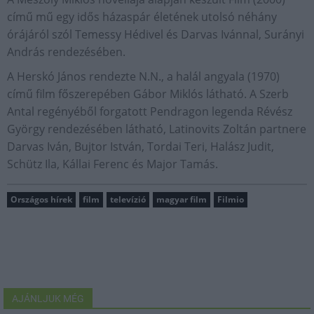
című mű egy idős házaspár életének utolsó néhány
órájáról szól Temessy Hédivel és Darvas Ivánnal, Surányi
András rendezésében.
A Herskó János rendezte N.N., a halál angyala (1970)
című film főszerepében Gábor Miklós látható. A Szerb
Antal regényéből forgatott Pendragon legenda Révész
György rendezésében látható, Latinovits Zoltán partnere
Darvas Iván, Bujtor István, Tordai Teri, Halász Judit,
Schütz Ila, Kállai Ferenc és Major Tamás.
Országos hírek
film
televízió
magyar film
Filmio
AJÁNLJUK MÉG