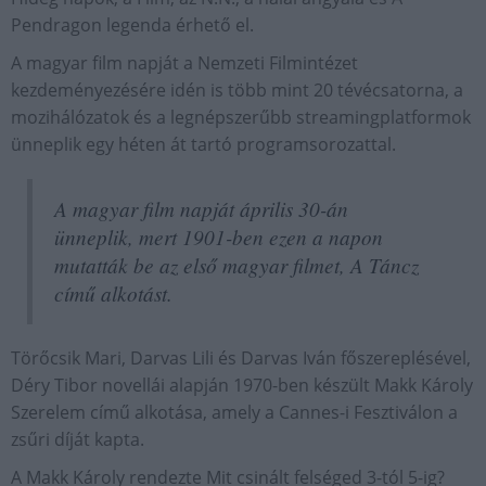
Pendragon legenda érhető el.
A magyar film napját a Nemzeti Filmintézet
kezdeményezésére idén is több mint 20 tévécsatorna, a
mozihálózatok és a legnépszerűbb streamingplatformok
ünneplik egy héten át tartó programsorozattal.
A magyar film napját április 30-án
ünneplik, mert 1901-ben ezen a napon
mutatták be az első magyar filmet, A Táncz
című alkotást.
Törőcsik Mari, Darvas Lili és Darvas Iván főszereplésével,
Déry Tibor novellái alapján 1970-ben készült Makk Károly
Szerelem című alkotása, amely a Cannes-i Fesztiválon a
zsűri díját kapta.
A Makk Károly rendezte Mit csinált felséged 3-tól 5-ig?