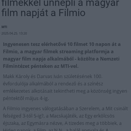
filmekkel ünnepli a magyar
film napját a Filmio
MTI
2025.04.25. 13:20
Ingyenesen tesz elérhetővé 10 filmet 10 napon át a
Filmio, a magyar filmek streaming platformja a
magyar film napja alkalmából - közölte a Nemzeti
Filmintézet pénteken az MTI-vel.
Makk Károly és Darvas Iván születésének 100.
évfordulója alkalmából a rendező és a színész
emlékezetes alkotásait tekintheti meg a közönség ingyen
péntektől május 4-ig.
A Filmio ingyenes válogatásában a Szerelem, a Mit csinált
felséged 3-tól 5-ig?, a Macskajáték, az Egy erkölcsös
éjszaka, az Egymásra nézve, A tizedes meg a többiek, a
Hideg napok, a Film, az N.N., a halál angyala és A