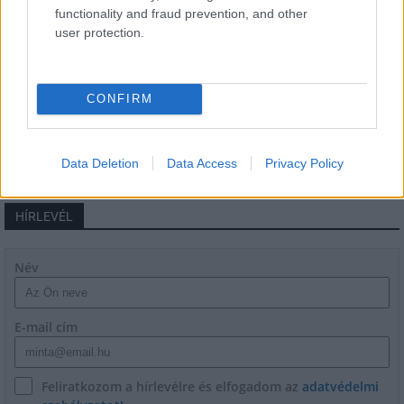
iskoláját
functionality and fraud prevention, and other
user protection.
Látványos építési szakasz indult be a
Flórián téri felüljárón
CONFIRM
Data Deletion
Data Access
Privacy Policy
HÍRLEVÉL
Név
E-mail cím
Feliratkozom a hírlevélre és elfogadom az
adatvédelmi