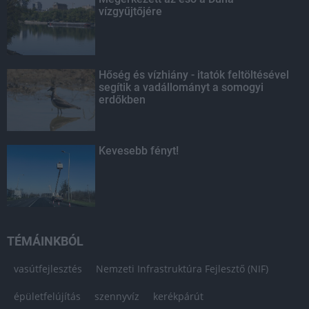
vízgyűjtőjére
Hőség és vízhiány - itatók feltöltésével
segítik a vadállományt a somogyi
erdőkben
Kevesebb fényt!
TÉMÁINKBÓL
vasútfejlesztés
Nemzeti Infrastruktúra Fejlesztő (NIF)
épületfelújítás
szennyvíz
kerékpárút