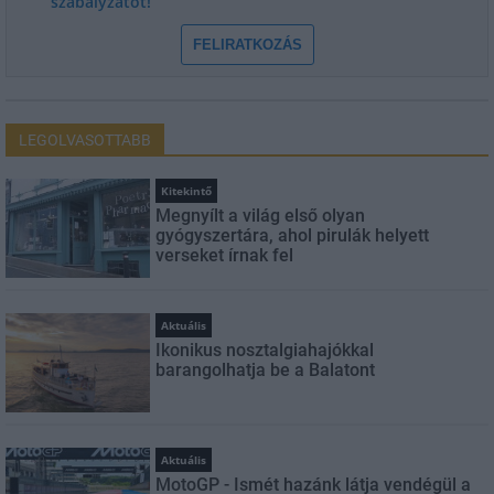
szabályzatot!
FELIRATKOZÁS
LEGOLVASOTTABB
Kitekintő
Megnyílt a világ első olyan
gyógyszertára, ahol pirulák helyett
verseket írnak fel
Aktuális
Ikonikus nosztalgiahajókkal
barangolhatja be a Balatont
Aktuális
MotoGP - Ismét hazánk látja vendégül a