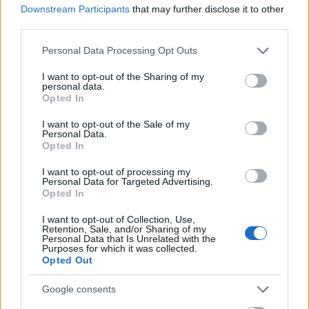
csökken a riasztás
Downstream Participants
that may further disclose it to other
third parties.
Please note that this website/app uses one or more Google
Personal Data Processing Opt Outs
services and may gather and store information including but
not limited to your visit or usage behaviour. You may click to
I want to opt-out of the Sharing of my
personal data.
grant or deny consent to Google and its third-party tags to
Opted In
use your data for below specified purposes in below Google
MAGYAR ÉPÍTŐK
consent section.
I want to opt-out of the Sale of my
Personal Data.
Opted In
Aktuális
I want to opt-out of processing my
Personal Data for Targeted Advertising.
Opted In
I want to opt-out of Collection, Use,
Retention, Sale, and/or Sharing of my
Personal Data that Is Unrelated with the
Purposes for which it was collected.
Opted Out
Google consents