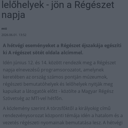
lelőhelyek - jön a Régészet
napja
mti
2026.06.01. 13:52
A hétvégi eseményeket a Régészet éjszakája egészíti
ki A régészet sötét oldala alcímmel.
Idén június 12. és 14. között rendezik meg a Régészet
napja elnevezésű programsorozatot, amelynek
keretében az ország számos pontján múzeumok,
régészeti bemutatóhelyek és lelőhelyek nyitják meg
kapuikat a látogatók előtt - közölte a Magyar Régész
Szövetség az MTI-vel hétfőn.
A közlemény szerint A törzsfőktől a királyokig című
rendezvénysorozat központi témája idén a hatalom és a
vezetés régészeti nyomainak bemutatása lesz. A hétvégi