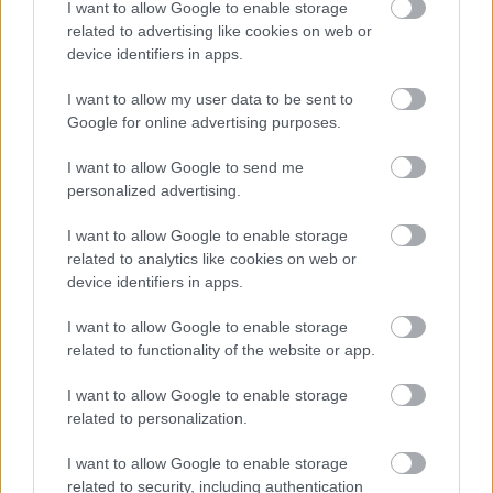
I want to allow Google to enable storage
Tata
műemlékfelújítás
műemlék
restaurálás
related to advertising like cookies on web or
device identifiers in apps.
Történelmi táj, amelynek minden köve mesél –
megújul a tatai Angolkert
I want to allow my user data to be sent to
A projekt részeként megújulnak a területen található
Google for online advertising purposes.
műemlékek, köztük a különleges Műromok, valamint a közeli
Várkanyarban álló Nepomuki Szent János híd és szobor is.
I want to allow Google to send me
personalized advertising.
M1 bővítés: már zajlik a teljesen új
I want to allow Google to enable storage
Bicske Kelet csomópont építése
related to analytics like cookies on web or
device identifiers in apps.
I want to allow Google to enable storage
Új gyalogosátkelők és jelzőlámpás
related to functionality of the website or app.
csomópont épül Angyalföldön
I want to allow Google to enable storage
related to personalization.
Másfélszeresére bővítik
I want to allow Google to enable storage
Hódmezővásárhely jó hírű református
related to security, including authentication