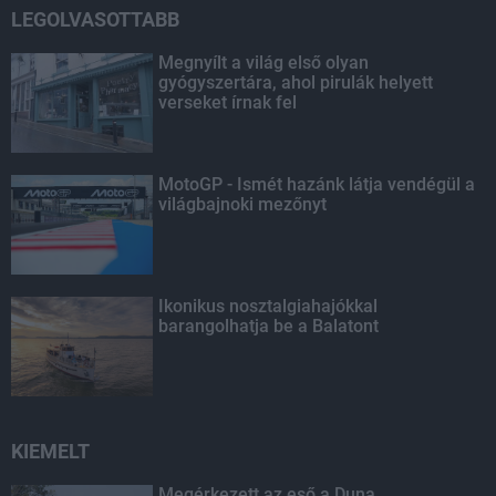
LEGOLVASOTTABB
Megnyílt a világ első olyan
gyógyszertára, ahol pirulák helyett
verseket írnak fel
MotoGP - Ismét hazánk látja vendégül a
világbajnoki mezőnyt
Ikonikus nosztalgiahajókkal
barangolhatja be a Balatont
KIEMELT
Megérkezett az eső a Duna