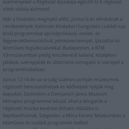
eseményeket a Régészet éjszakája egészíti ki A régészet
sötét oldala alcímmel.
Már a hivatalos megnyitó előtt, június 6-án elindulnak a
rendezvények: Kalocsán középkori hangulatú családi nap
kínál programokat apródpróbával, viselet- és
fegyverzetbemutatóval, jelmezversennyel, íjászattal és
kézműves foglalkozásokkal. Budapesten, a BTM
Vármúzeumban pedig kincskereső kaland, középkori
játékok, szerepjáték és állatcsont-simogató is szerepel a
programkínálatban.
Június 12-14-én az ország számos pontján múzeumok,
régészeti bemutatóhelyek és lelőhelyek nyitják meg
kapuikat. Szolnokon a Damjanich János Múzeum
kétnapos programmal készül, ahol a látogatók a
régészeti munka kevésbé látható oldalába is
bepillanthatnak. Szegeden, a Móra Ferenc Múzeumban a
kézműves és családi programok mellett