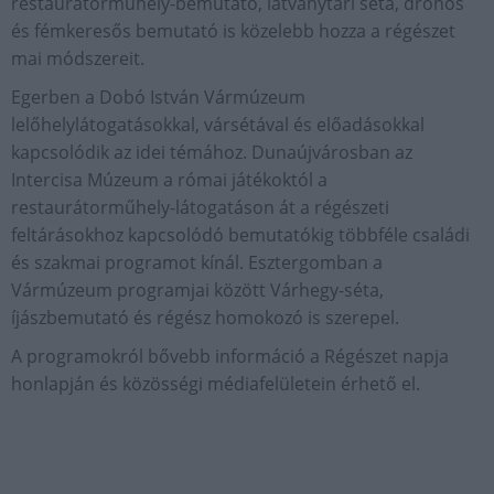
restaurátorműhely-bemutató, látványtári séta, drónos
és fémkeresős bemutató is közelebb hozza a régészet
mai módszereit.
Egerben a Dobó István Vármúzeum
lelőhelylátogatásokkal, vársétával és előadásokkal
kapcsolódik az idei témához. Dunaújvárosban az
Intercisa Múzeum a római játékoktól a
restaurátorműhely-látogatáson át a régészeti
feltárásokhoz kapcsolódó bemutatókig többféle családi
és szakmai programot kínál. Esztergomban a
Vármúzeum programjai között Várhegy-séta,
íjászbemutató és régész homokozó is szerepel.
A programokról bővebb információ a Régészet napja
honlapján és közösségi médiafelületein érhető el.