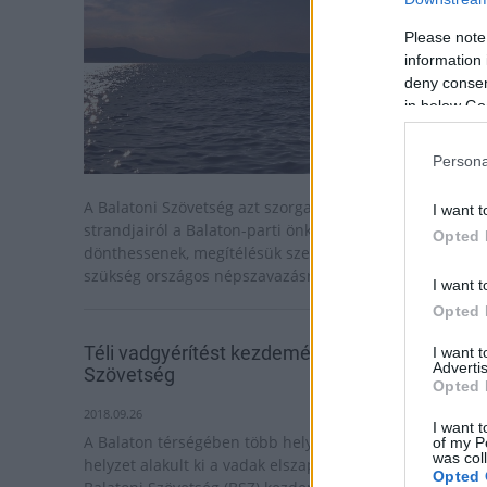
Please note
information 
deny consent
in below Go
Persona
A Balatoni Szövetség azt szorgalmazza, hogy a tó
I want t
strandjairól a Balaton-parti önkormányzatok
Opted 
dönthessenek, megítélésük szerint az ügyben nincs
szükség országos népszavazásra.
I want t
Opted 
Téli vadgyérítést kezdeményez a Balatoni
I want 
Advertis
Szövetség
Opted 
2018.09.26
I want t
A Balaton térségében több helyen is tarthatatlan
of my P
was col
helyzet alakult ki a vadak elszaporodása miatt, ezért a
Opted 