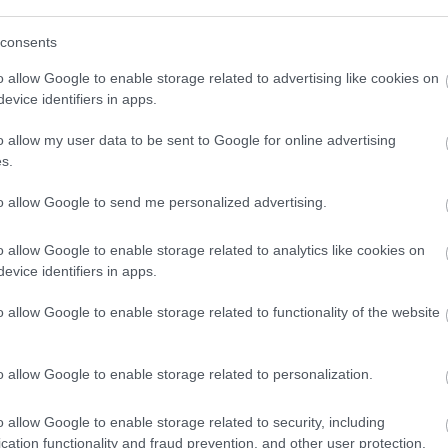
A
Ismét az agrártárcához fordul a Balatoni Szövetség
(BSz), mert továbbra sem születtek meg azok a
consents
K
törvényben rögzített szabályok, amelyek a belterületen
K
o allow Google to enable storage related to advertising like cookies on
élő, illetve ott felbukkanó vadakra vonatkozó
ö
evice identifiers in apps.
vadgazdálkodást szabályoznák - mondta Balassa Balázs,
a szervezet elnöke, Szigliget független polgármestere az
o allow my user data to be sent to Google for online advertising
MTI-nek csütörtökön.
s.
to allow Google to send me personalized advertising.
Balaton-párti vezetők – Ebéd mellett beszéltek
a problémákról
o allow Google to enable storage related to analytics like cookies on
evice identifiers in apps.
2017.10.13
Második alkalommal szervezték meg a Balatoni
o allow Google to enable storage related to functionality of the website
Szövetség tagjai és partnerszervezeteik találkozóját.
o allow Google to enable storage related to personalization.
o allow Google to enable storage related to security, including
cation functionality and fraud prevention, and other user protection.