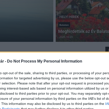
HELYI HÍREK
Balaton
Meghirdették az Év Balat
2020.10.03
ár -
Do Not Process My Personal Information
Koronavírus - Balatoni Szövetség: a korlátozó
intézkedések zömét fenntarthatják az
to opt-out of the sale, sharing to third parties, or processing of your per
önkormányzatok
formation for targeted advertising by us, please use the below opt-out s
r selection. Please note that after your opt-out request is processed y
2020.04.16
eing interest-based ads based on personal information utilized by us or
disclosed to third parties prior to your opt-out. You may separately opt-
Aktuális
losure of your personal information by third parties on the IAB’s list of
. This information may also be disclosed by us to third parties on the
IA
Participants
that may further disclose it to other third parties.