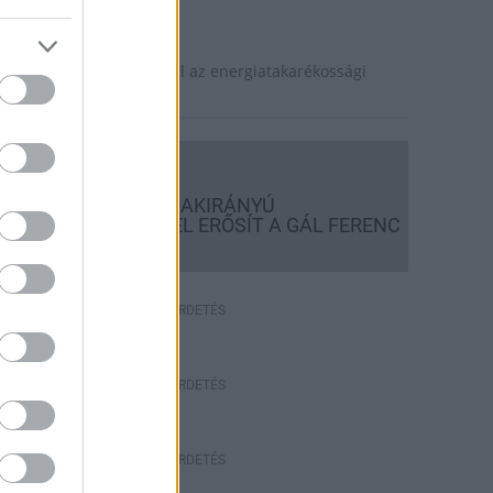
ktuális
evesebb fényt!
aposvár is szerepet vállal az energiatakarékossági
sszefogásban.
Országos hírek
KECSKEMÉTEN IS SZAKIRÁNYÚ
TOVÁBBKÉPZÉSEKKEL ERŐSÍT A GÁL FERENC
EGYETEM
HÍRDETÉS
HÍRDETÉS
HÍRDETÉS