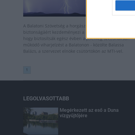
A Balatoni Szövetség a horgászok, vitorlázók
biztonságáért kezdeményezi a Belügyminisztériumnál,
hogy biztosítsák egész évben a jelenleg szezonálisan
működő viharjelzést a Balatonon - közölte Balassa
Balázs, a szervezet elnöke csütörtökön az MTI-vel.
1
LEGOLVASOTTABB
Megérkezett az eső a Duna
vízgyűjtőjére