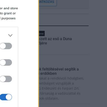
FELIRATKOZÁS
er and store
to grant or
ed purposes
LEGFRISSEBB
rszágos hírek
hőség
Duna
Megérkezett az eső a Duna
vízgyűjtőjére
ktuális
őség és vízhiány - itatók feltöltésével segítik a
adállományt a somogyi erdőkben
olyamatosan itatják a vadakat a rendkívüli hőségben,
s a víz megtartásának lehetőségeit vizsgálják a
omogyi erdőkben a SEFAG Erdészeti és Faipari Zrt.
unkatársai - adta hírül a társaság a vadászattal és
rdőkkel foglalkozó Facebook-oldalain.