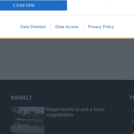
CONFIRM
Data Deletion
Data Access
Privacy Policy
KIEMELT
T
Megérkezett az eső a Duna
vízgyűjtőjére