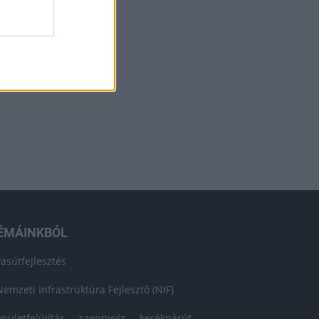
ÉMÁINKBÓL
vasútfejlesztés
Nemzeti Infrastruktúra Fejlesztő (NIF)
épületfelújítás
szennyvíz
kerékpárút