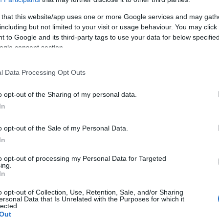
 that this website/app uses one or more Google services and may gath
including but not limited to your visit or usage behaviour. You may click 
 to Google and its third-party tags to use your data for below specifi
ogle consent section.
O
l Data Processing Opt Outs
o opt-out of the Sharing of my personal data.
A Balatoni Szövetség szerint az önkormányzatok
In
tulajdonosi alapon fenntarthatják a húsvétra
kormányzati felhatalmazás alapján, a koronavírus-
o opt-out of the Sale of my Personal Data.
A
járvány miatt elrendelt korlátozó intézkedések zömét, és
In
H
a szervezet vezetője ezt javasolja is a
v
településvezetőknek.
to opt-out of processing my Personal Data for Targeted
F
ing.
é
In
s
Ismét az agrártárcához fordul a Balatoni
m
o opt-out of Collection, Use, Retention, Sale, and/or Sharing
Szövetség az elszaporodott vadak miatt
ersonal Data that Is Unrelated with the Purposes for which it
e
lected.
Out
2018.07.19