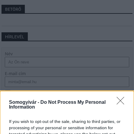
BETÖRŐ
HÍRLEVÉL
Név
E-mail cím
Feliratkozom a hírlevélre és elfogadom az
adatvédelmi
szabályzatot!
Somogyivár -
Do Not Process My Personal
Information
FELIRATKOZÁS
If you wish to opt-out of the sale, sharing to third parties, or
processing of your personal or sensitive information for
targeted advertising by us, please use the below opt-out