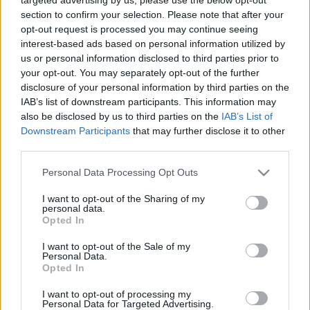
LEGFRISSEBB
section to confirm your selection. Please note that after your
opt-out request is processed you may continue seeing
Aktuális
interest-based ads based on personal information utilized by
KEVESEBB FÉNYT!
us or personal information disclosed to third parties prior to
your opt-out. You may separately opt-out of the further
disclosure of your personal information by third parties on the
IAB’s list of downstream participants. This information may
Országos hírek
oktatás
továbbképzés
also be disclosed by us to third parties on the
IAB’s List of
Kecskeméten is szakirányú
Downstream Participants
that may further disclose it to other
továbbképzésekkel erősít a Gál Ferenc
Egyetem
third parties.
Please note that this website/app uses one or more Google
Personal Data Processing Opt Outs
services and may gather and store information including but
Aktuális
not limited to your visit or usage behaviour. You may click to
I want to opt-out of the Sharing of my
personal data.
Feltárulnak a Balaton titkai
grant or deny consent to Google and its third-party tags to
Opted In
use your data for below specified purposes in below Google
consent section.
I want to opt-out of the Sale of my
Personal Data.
Opted In
Országos hírek
I want to opt-out of processing my
A LAKOSSÁGRA IS FONTOS SZEREP HÁRUL A
Personal Data for Targeted Advertising.