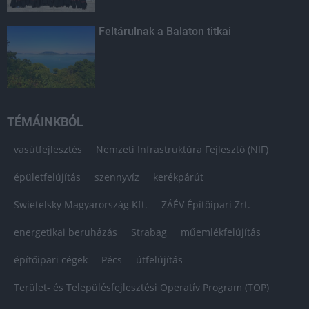
Feltárulnak a Balaton titkai
TÉMÁINKBÓL
vasútfejlesztés
Nemzeti Infrastruktúra Fejlesztő (NIF)
épületfelújítás
szennyvíz
kerékpárút
Swietelsky Magyarország Kft.
ZÁÉV Építőipari Zrt.
energetikai beruházás
Strabag
műemlékfelújítás
építőipari cégek
Pécs
útfelújítás
Terület- és Településfejlesztési Operatív Program (TOP)