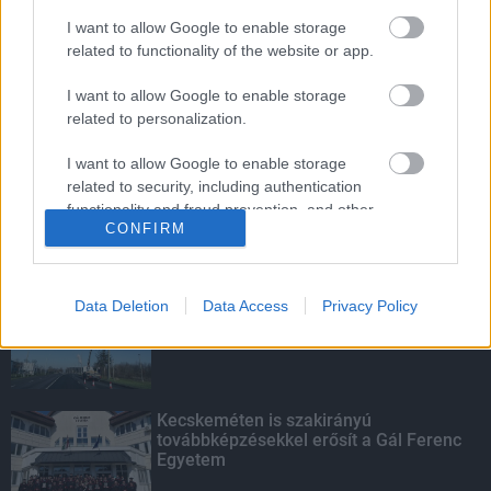
újítja fel a STRABAG
I want to allow Google to enable storage
related to functionality of the website or app.
I want to allow Google to enable storage
Hétszázmilliós fejlesztésbe kezd Barcs
related to personalization.
I want to allow Google to enable storage
related to security, including authentication
functionality and fraud prevention, and other
CONFIRM
user protection.
KIEMELT
Kevesebb fényt!
Data Deletion
Data Access
Privacy Policy
Kecskeméten is szakirányú
továbbképzésekkel erősít a Gál Ferenc
Egyetem