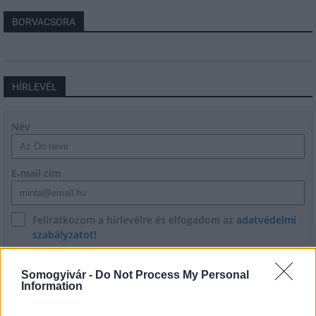
BORVACSORA
HÍRLEVÉL
Név
E-mail cím
Feliratkozom a hírlevélre és elfogadom az
adatvédelmi
szabályzatot!
FELIRATKOZÁS
Somogyivár -
Do Not Process My Personal
Information