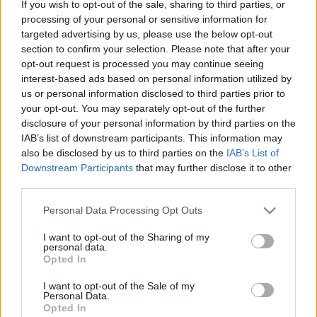
If you wish to opt-out of the sale, sharing to third parties, or
LEGFRISSEBB
processing of your personal or sensitive information for
targeted advertising by us, please use the below opt-out
Országos hírek
section to confirm your selection. Please note that after your
MEGÉRKEZETT AZ ESŐ A DUNA
opt-out request is processed you may continue seeing
VÍZGYŰJTŐJÉRE
interest-based ads based on personal information utilized by
us or personal information disclosed to third parties prior to
your opt-out. You may separately opt-out of the further
Aktuális
disclosure of your personal information by third parties on the
Hőség és vízhiány - itatók feltöltésével segítik a
IAB’s list of downstream participants. This information may
vadállományt a somogyi erdőkben
also be disclosed by us to third parties on the
IAB’s List of
Folyamatosan itatják a vadakat a rendkívüli hőségben, és a víz
Downstream Participants
that may further disclose it to other
megtartásának lehetőségeit vizsgálják a somogyi erdőkben a
third parties.
SEFAG Erdészeti és Faipari Zrt. munkatársai - adta hírül a
társaság a vadászattal és erdőkkel foglalkozó Facebook-
Please note that this website/app uses one or more Google
Personal Data Processing Opt Outs
oldalain.
services and may gather and store information including but
not limited to your visit or usage behaviour. You may click to
I want to opt-out of the Sharing of my
personal data.
grant or deny consent to Google and its third-party tags to
Aktuális
Opted In
use your data for below specified purposes in below Google
Kevesebb fényt!
consent section.
I want to opt-out of the Sale of my
Kaposvár is szerepet vállal az energiatakarékossági
Personal Data.
összefogásban.
Opted In