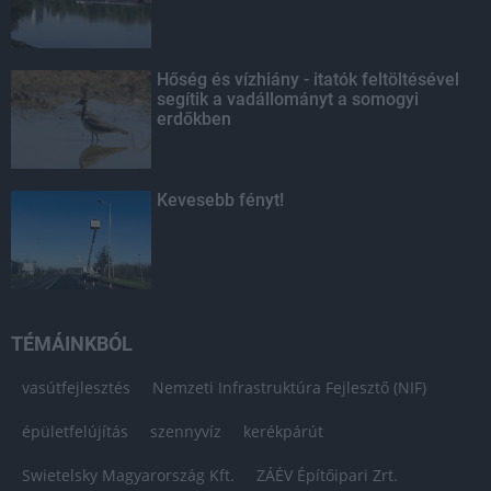
Hőség és vízhiány - itatók feltöltésével
segítik a vadállományt a somogyi
erdőkben
Kevesebb fényt!
TÉMÁINKBÓL
vasútfejlesztés
Nemzeti Infrastruktúra Fejlesztő (NIF)
épületfelújítás
szennyvíz
kerékpárút
Swietelsky Magyarország Kft.
ZÁÉV Építőipari Zrt.