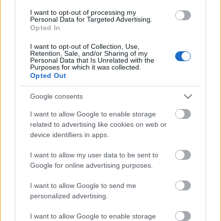
I want to opt-out of processing my
Országos hírek
Personal Data for Targeted Advertising.
Opted In
Kecskeméten is szakirányú továbbképzésekkel erősít a Gál
Ferenc Egyetem
I want to opt-out of Collection, Use,
Kiemelt fontosságú a Gál Ferenc Egyetem számára a jövőbe
Retention, Sale, and/or Sharing of my
mutató szakmai felkészültség átadása, a folyamatos szakmai
Personal Data that Is Unrelated with the
Purposes for which it was collected.
fejlődés támogatása.
Opted Out
Google consents
HÍRDETÉS
I want to allow Google to enable storage
related to advertising like cookies on web or
HÍRDETÉS
device identifiers in apps.
I want to allow my user data to be sent to
Google for online advertising purposes.
HÍRDETÉS
I want to allow Google to send me
personalized advertising.
LEGOLVASOTTABB
I want to allow Google to enable storage