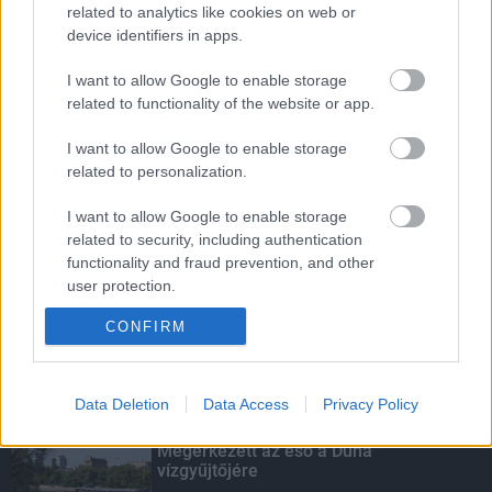
related to analytics like cookies on web or
Megnyílt a világ első olyan
device identifiers in apps.
gyógyszertára, ahol pirulák helyett
verseket írnak fel
I want to allow Google to enable storage
related to functionality of the website or app.
MotoGP - Ismét hazánk látja vendégül a
I want to allow Google to enable storage
világbajnoki mezőnyt
related to personalization.
I want to allow Google to enable storage
related to security, including authentication
functionality and fraud prevention, and other
Ikonikus nosztalgiahajókkal
barangolhatja be a Balatont
user protection.
CONFIRM
Data Deletion
Data Access
Privacy Policy
KIEMELT
Megérkezett az eső a Duna
vízgyűjtőjére