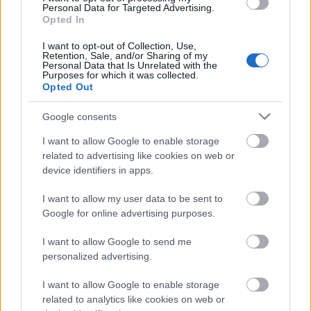
elkerülésében
Personal Data for Targeted Advertising.
Folytatódik a szúnyogírtás szerte az országban. Az ázsiai
Opted In
tigrisszúnyog a vízhiány ellenére is talál szaporodási helyet a
vödrökben, gyermekjátékokban.
I want to opt-out of Collection, Use,
Retention, Sale, and/or Sharing of my
Personal Data that Is Unrelated with the
Purposes for which it was collected.
HÍRDETÉS
Opted Out
Google consents
HÍRDETÉS
I want to allow Google to enable storage
related to advertising like cookies on web or
device identifiers in apps.
HÍRDETÉS
I want to allow my user data to be sent to
Google for online advertising purposes.
LEGOLVASOTTABB
I want to allow Google to send me
personalized advertising.
A lakosságra is fontos szerep hárul a
szúnyoginvázió elkerülésében
I want to allow Google to enable storage
related to analytics like cookies on web or