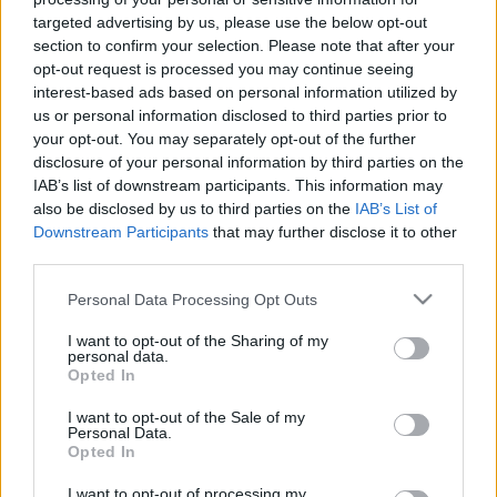
LEGFRISSEBB
targeted advertising by us, please use the below opt-out
section to confirm your selection. Please note that after your
Aktuális
opt-out request is processed you may continue seeing
Kevesebb fényt!
interest-based ads based on personal information utilized by
us or personal information disclosed to third parties prior to
your opt-out. You may separately opt-out of the further
disclosure of your personal information by third parties on the
IAB’s list of downstream participants. This information may
Országos hírek
also be disclosed by us to third parties on the
IAB’s List of
oktatás
továbbképzés
Kecskeméten is szakirányú
Downstream Participants
that may further disclose it to other
továbbképzésekkel erősít a Gál Ferenc
third parties.
Egyetem
Please note that this website/app uses one or more Google
Personal Data Processing Opt Outs
services and may gather and store information including but
not limited to your visit or usage behaviour. You may click to
I want to opt-out of the Sharing of my
Aktuális
personal data.
grant or deny consent to Google and its third-party tags to
Opted In
FELTÁRULNAK A BALATON TITKAI
use your data for below specified purposes in below Google
consent section.
I want to opt-out of the Sale of my
Personal Data.
Országos hírek
Opted In
A lakosságra is fontos szerep hárul a szúnyoginvázió
I want to opt-out of processing my