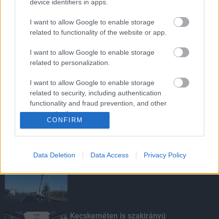
device identifiers in apps.
I want to allow Google to enable storage
Újabb magabiztos kaposvári győzelem
related to functionality of the website or app.
I want to allow Google to enable storage
related to personalization.
Somogyban is becsöngettek: Több
I want to allow Google to enable storage
rendőr lesz az iskolák környékén
related to security, including authentication
functionality and fraud prevention, and other
user protection.
CONFIRM
KIEMELT
Data Deletion
Data Access
Privacy Policy
Kevesebb fényt!
Kecskeméten is szakirányú