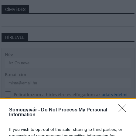
CÍMVÉDÉS
HÍRLEVÉL
Név
E-mail cím
Feliratkozom a hírlevélre és elfogadom az
adatvédelmi
szabályzatot!
Somogyivár -
Do Not Process My Personal
FELIRATKOZÁS
Information
If you wish to opt-out of the sale, sharing to third parties, or
processing of your personal or sensitive information for