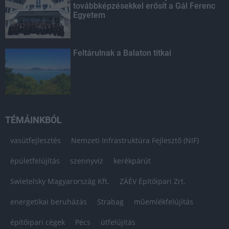
továbbképzésekkel erősít a Gál Ferenc
Egyetem
Feltárulnak a Balaton titkai
TÉMÁINKBÓL
vasútfejlesztés
Nemzeti Infrastruktúra Fejlesztő (NIF)
épületfelújítás
szennyvíz
kerékpárút
Swietelsky Magyarország Kft.
ZÁÉV Építőipari Zrt.
energetikai beruházás
Strabag
műemlékfelújítás
építőipari cégek
Pécs
útfelújítás