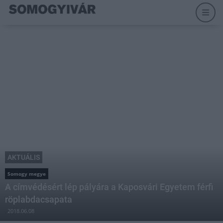
AKTUÁLIS
Somogy megye
A címvédésért lép pályára a Kaposvári Egyetem férfi
röplabdacsapata
2018.06.08