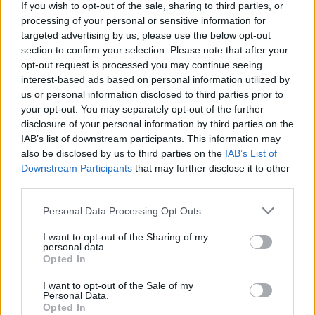
If you wish to opt-out of the sale, sharing to third parties, or
LEGFRISSEBB
processing of your personal or sensitive information for
targeted advertising by us, please use the below opt-out
Aktuális
section to confirm your selection. Please note that after your
KEVESEBB FÉNYT!
opt-out request is processed you may continue seeing
interest-based ads based on personal information utilized by
us or personal information disclosed to third parties prior to
Országos hírek
oktatás
továbbképzés
your opt-out. You may separately opt-out of the further
Kecskeméten is szakirányú
disclosure of your personal information by third parties on the
továbbképzésekkel erősít a Gál Ferenc
IAB’s list of downstream participants. This information may
Egyetem
also be disclosed by us to third parties on the
IAB’s List of
Downstream Participants
that may further disclose it to other
third parties.
Aktuális
Please note that this website/app uses one or more Google
Personal Data Processing Opt Outs
Feltárulnak a Balaton titkai
services and may gather and store information including but
Az üledékből vett minták alapján az elmúlt 11 ezer év
not limited to your visit or usage behaviour. You may click to
I want to opt-out of the Sharing of my
legszárazabb időszakában akár 0,7-1,7 méterrel alacsonyabban
personal data.
grant or deny consent to Google and its third-party tags to
Opted In
állhatott a Balaton vize. A klímamodellek szerint a tó évtizedek
use your data for below specified purposes in below Google
múlva akár a több ezer évvel ezelőtti nagy aszályok idején
consent section.
I want to opt-out of the Sale of my
tapasztalt állapotokhoz is közel kerülhet - derült ki az ELTE
Personal Data.
Környezet- és Tájföldrajzi Tanszék, a Pannon Egyetem és a
Opted In