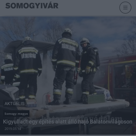
AKTUÁLIS
Somogy megye
Kigyulladt egy építés alatt álló hajó Balatonvilágoson
2019.03.14