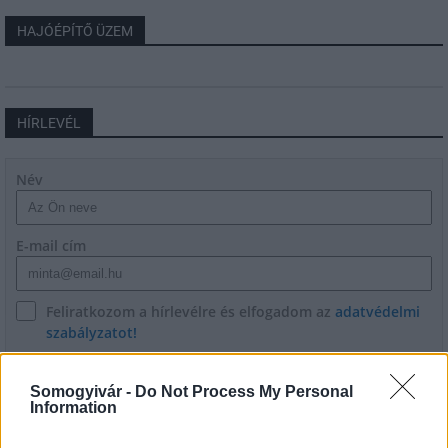
HAJÓÉPÍTŐ ÜZEM
HÍRLEVÉL
Név
E-mail cím
Feliratkozom a hírlevélre és elfogadom az
adatvédelmi
szabályzatot!
FELIRATKOZÁS
Somogyivár -
Do Not Process My Personal
Information