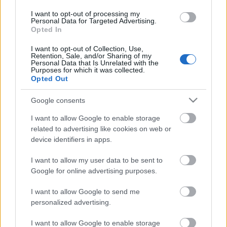
HUN-REN CSFK Földtani és Geokémiai Intézet legújabb
I want to opt-out of processing my
vizsgálatából.
Personal Data for Targeted Advertising.
Opted In
I want to opt-out of Collection, Use,
Országos hírek
Retention, Sale, and/or Sharing of my
Personal Data that Is Unrelated with the
A LAKOSSÁGRA IS FONTOS SZEREP HÁRUL A
Purposes for which it was collected.
SZÚNYOGINVÁZIÓ ELKERÜLÉSÉBEN
Opted Out
Google consents
HÍRDETÉS
I want to allow Google to enable storage
related to advertising like cookies on web or
device identifiers in apps.
HÍRDETÉS
I want to allow my user data to be sent to
Google for online advertising purposes.
HÍRDETÉS
I want to allow Google to send me
personalized advertising.
LEGOLVASOTTABB
I want to allow Google to enable storage