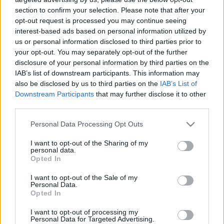
LEGFRISSEBB
section to confirm your selection. Please note that after your
opt-out request is processed you may continue seeing
Országos hírek
interest-based ads based on personal information utilized by
Megérkezett az eső a Duna vízgyűjtőjére
us or personal information disclosed to third parties prior to
your opt-out. You may separately opt-out of the further
disclosure of your personal information by third parties on the
IAB’s list of downstream participants. This information may
also be disclosed by us to third parties on the
IAB’s List of
Downstream Participants
that may further disclose it to other
Aktuális
third parties.
HŐSÉG ÉS VÍZHIÁNY - ITATÓK FELTÖLTÉSÉVEL
SEGÍTIK A VADÁLLOMÁNYT A SOMOGYI ERDŐKBEN
Please note that this website/app uses one or more Google
Personal Data Processing Opt Outs
services and may gather and store information including but
not limited to your visit or usage behaviour. You may click to
I want to opt-out of the Sharing of my
personal data.
Aktuális
grant or deny consent to Google and its third-party tags to
Opted In
KEVESEBB FÉNYT!
use your data for below specified purposes in below Google
consent section.
I want to opt-out of the Sale of my
Personal Data.
Országos hírek
Opted In
KECSKEMÉTEN IS SZAKIRÁNYÚ
I want to opt-out of processing my
TOVÁBBKÉPZÉSEKKEL ERŐSÍT A GÁL FERENC
Personal Data for Targeted Advertising.