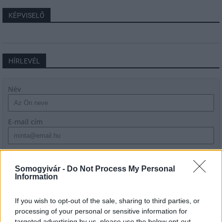
KÉPVISELŐ
HÍRLEVÉL
Név
E-mail cím
Feliratkozom a hírlevélre és elfogadom az
adatvédelmi
szabályzatot!
Somogyivár -
Do Not Process My Personal
Information
FELIRATKOZÁS
If you wish to opt-out of the sale, sharing to third parties, or
processing of your personal or sensitive information for
targeted advertising by us, please use the below opt-out