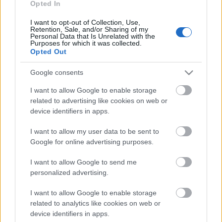
EGYETEM
Opted In
I want to opt-out of Collection, Use,
Retention, Sale, and/or Sharing of my
HÍRDETÉS
Personal Data that Is Unrelated with the
Purposes for which it was collected.
Opted Out
HÍRDETÉS
Google consents
I want to allow Google to enable storage
HÍRDETÉS
related to advertising like cookies on web or
device identifiers in apps.
I want to allow my user data to be sent to
Google for online advertising purposes.
LEGOLVASOTTABB
I want to allow Google to send me
Ikonikus nosztalgiahajókkal
barangolhatja be a Balatont
personalized advertising.
I want to allow Google to enable storage
related to analytics like cookies on web or
device identifiers in apps.
MotoGP - Ismét hazánk látja vendégül a