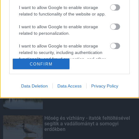
világbajnoki mezőnyt
I want to allow Google to enable storage
related to functionality of the website or app.
I want to allow Google to enable storage
Továbbra is töretlen népszerűségnek
related to personalization.
örvend a Senior Program
I want to allow Google to enable storage
related to security, including authentication
functionality and fraud prevention, and other
CONFIRM
user protection.
KIEMELT
Megérkezett az eső a Duna
Data Deletion
Data Access
Privacy Policy
vízgyűjtőjére
Hőség és vízhiány - itatók feltöltésével
segítik a vadállományt a somogyi
erdőkben