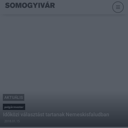
AKTUÁLIS
polgármester
Időközi választást tartanak Nemeskisfaludban
2018.01.15