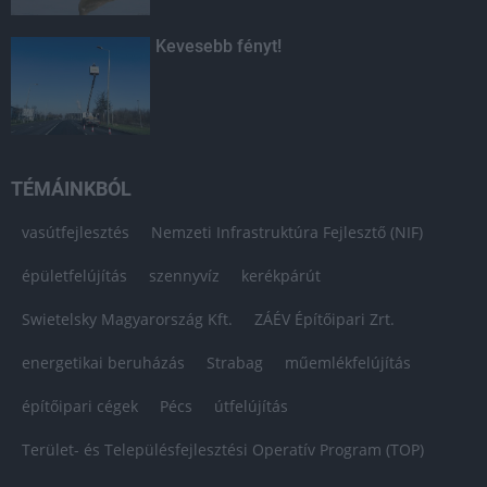
Kevesebb fényt!
TÉMÁINKBÓL
vasútfejlesztés
Nemzeti Infrastruktúra Fejlesztő (NIF)
épületfelújítás
szennyvíz
kerékpárút
Swietelsky Magyarország Kft.
ZÁÉV Építőipari Zrt.
energetikai beruházás
Strabag
műemlékfelújítás
építőipari cégek
Pécs
útfelújítás
Terület- és Településfejlesztési Operatív Program (TOP)