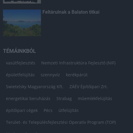
Feltárulnak a Balaton titkai
TÉMÁINKBÓL
vasútfejlesztés
Nemzeti Infrastruktúra Fejlesztő (NIF)
épületfelújítás
szennyvíz
kerékpárút
Swietelsky Magyarország Kft.
ZÁÉV Építőipari Zrt.
energetikai beruházás
Strabag
műemlékfelújítás
építőipari cégek
Pécs
útfelújítás
Terület- és Településfejlesztési Operatív Program (TOP)