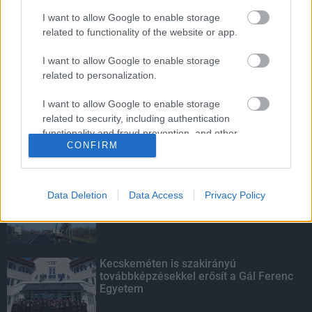
I want to allow Google to enable storage
related to functionality of the website or app.
I want to allow Google to enable storage
A lakosságra is fontos szerep hárul a
related to personalization.
szúnyoginvázió elkerülésében
I want to allow Google to enable storage
related to security, including authentication
functionality and fraud prevention, and other
CONFIRM
user protection.
KIEMELT
Kevesebb fényt!
Data Deletion
Data Access
Privacy Policy
Kecskeméten is szakirányú
továbbképzésekkel erősít a Gál Ferenc
Egyetem