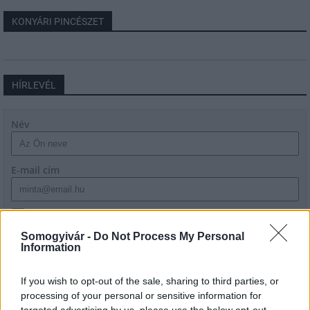
KONYÁRI PINCÉSZET
HÍRLEVÉL
Név
E-mail cím
Feliratkozom a hírlevélre és elfogadom az
adatvédelmi
szabályzatot!
Somogyivár -
Do Not Process My Personal
Information
FELIRATKOZÁS
If you wish to opt-out of the sale, sharing to third parties, or
processing of your personal or sensitive information for