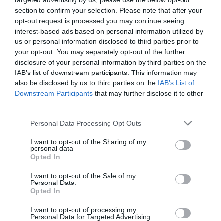
targeted advertising by us, please use the below opt-out
LEGFRISSEBB
section to confirm your selection. Please note that after your
opt-out request is processed you may continue seeing
interest-based ads based on personal information utilized by
KEVESEBB FÉNYT!
Aktuális
us or personal information disclosed to third parties prior to
your opt-out. You may separately opt-out of the further
disclosure of your personal information by third parties on the
Országos hírek
oktatás
továbbképzés
IAB’s list of downstream participants. This information may
Kecskeméten is szakirányú
also be disclosed by us to third parties on the
IAB’s List of
továbbképzésekkel erősít a Gál Ferenc
Downstream Participants
that may further disclose it to other
Egyetem
third parties.
Please note that this website/app uses one or more Google
Personal Data Processing Opt Outs
services and may gather and store information including but
Aktuális
not limited to your visit or usage behaviour. You may click to
I want to opt-out of the Sharing of my
FELTÁRULNAK A BALATON TITKAI
personal data.
grant or deny consent to Google and its third-party tags to
Opted In
use your data for below specified purposes in below Google
consent section.
I want to opt-out of the Sale of my
Personal Data.
Országos hírek
szúnyogirtás
szúnyog
Opted In
A lakosságra is fontos szerep hárul a
szúnyoginvázió elkerülésében
I want to opt-out of processing my
Personal Data for Targeted Advertising.