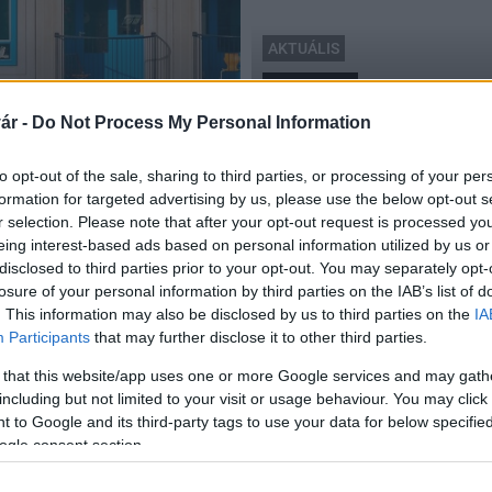
AKTUÁLIS
Somogy megye
lőtti szintet 2021 első
Félmilliárd forintból épü
ár -
Do Not Process My Personal Information
számára Somogyban
2018.03.26
to opt-out of the sale, sharing to third parties, or processing of your per
formation for targeted advertising by us, please use the below opt-out s
r selection. Please note that after your opt-out request is processed y
eing interest-based ads based on personal information utilized by us or
disclosed to third parties prior to your opt-out. You may separately opt-
losure of your personal information by third parties on the IAB’s list of
. This information may also be disclosed by us to third parties on the
IA
Participants
that may further disclose it to other third parties.
 that this website/app uses one or more Google services and may gath
including but not limited to your visit or usage behaviour. You may click 
 to Google and its third-party tags to use your data for below specifi
ogle consent section.