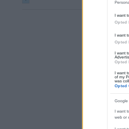
Persona
I want t
Opted 
I want t
Opted 
I want 
Advertis
Opted 
I want t
of my P
was col
Opted 
Google 
I want t
web or d
I want t