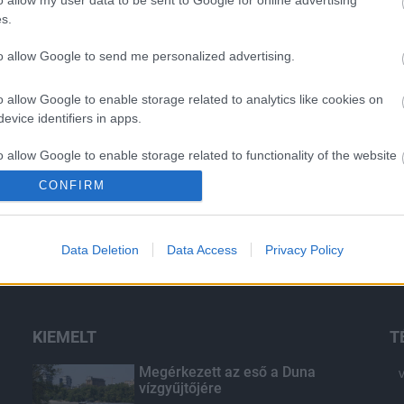
s.
O
to allow Google to send me personalized advertising.
o allow Google to enable storage related to analytics like cookies on
evice identifiers in apps.
o allow Google to enable storage related to functionality of the website
CONFIRM
o allow Google to enable storage related to personalization.
Data Deletion
Data Access
Privacy Policy
o allow Google to enable storage related to security, including
cation functionality and fraud prevention, and other user protection.
KIEMELT
T
Megérkezett az eső a Duna
vízgyűjtőjére