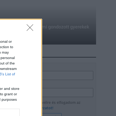
lnek lakóotthonok állami gondozott gyerekek
sonal or
ection to
ou may
HÍRLEVÉL
 personal
out of the
Név
 downstream
B’s List of
E-mail cím
er and store
to grant or
ed purposes
Feliratkozom a hírlevélre és elfogadom az
adatvédelmi szabályzatot!