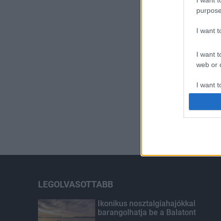
purpose
I want 
I want t
web or d
I want t
or app.
I want t
I want t
authenti
LEGOLVASOTTABB
Ikonikus nosztalgiahajókkal
barangolhatja be a Balatont