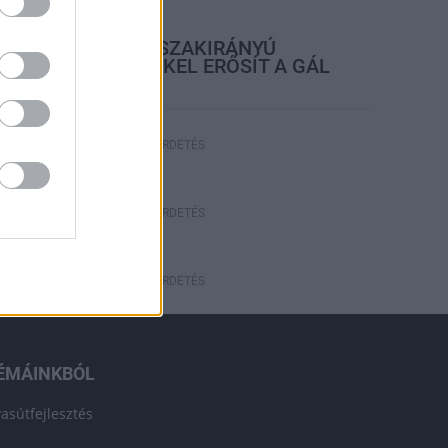
rszágos hírek
KECSKEMÉTEN IS SZAKIRÁNYÚ
TOVÁBBKÉPZÉSEKKEL ERŐSÍT A GÁL
FERENC EGYETEM
HÍRDETÉS
HÍRDETÉS
HÍRDETÉS
ÉMÁINKBÓL
vasútfejlesztés