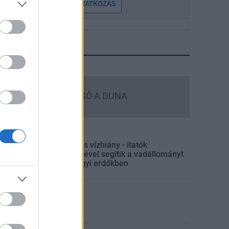
FELIRATKOZÁS
LEGFRISSEBB
Országos hírek
MEGÉRKEZETT AZ ESŐ A DUNA
VÍZGYŰJTŐJÉRE
Aktuális
Hőség és vízhiány - itatók
feltöltésével segítik a vadállományt
a somogyi erdőkben
ktuális
KEVESEBB FÉNYT!