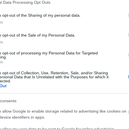
l Data Processing Opt Outs
o opt-out of the Sharing of my personal data.
In
o opt-out of the Sale of my Personal Data.
In
to opt-out of processing my Personal Data for Targeted
ing.
In
o opt-out of Collection, Use, Retention, Sale, and/or Sharing
ersonal Data that Is Unrelated with the Purposes for which it
lected.
Out
consents
A
o allow Google to enable storage related to advertising like cookies on
evice identifiers in apps.
o allow my user data to be sent to Google for online advertising