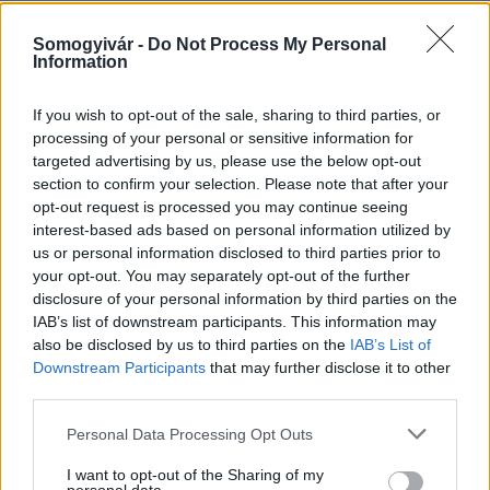
Somogyivár -
Do Not Process My Personal
Information
HÍRLEVÉL
If you wish to opt-out of the sale, sharing to third parties, or
processing of your personal or sensitive information for
Név
targeted advertising by us, please use the below opt-out
section to confirm your selection. Please note that after your
opt-out request is processed you may continue seeing
E-mail cím
interest-based ads based on personal information utilized by
us or personal information disclosed to third parties prior to
your opt-out. You may separately opt-out of the further
Feliratkozom a hírlevélre és elfogadom az
adatvédelmi
disclosure of your personal information by third parties on the
szabályzatot!
IAB’s list of downstream participants. This information may
also be disclosed by us to third parties on the
IAB’s List of
FELIRATKOZÁS
Downstream Participants
that may further disclose it to other
third parties.
Please note that this website/app uses one or more Google
Personal Data Processing Opt Outs
LEGFRISSEBB
services and may gather and store information including but
not limited to your visit or usage behaviour. You may click to
I want to opt-out of the Sharing of my