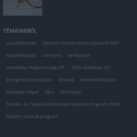
TÉMÁINKBÓL
vasútfejlesztés
Nemzeti Infrastruktúra Fejlesztő (NIF)
épületfelújítás
szennyvíz
kerékpárút
Swietelsky Magyarország Kft.
ZÁÉV Építőipari Zrt.
energetikai beruházás
Strabag
műemlékfelújítás
építőipari cégek
Pécs
útfelújítás
Terület- és Településfejlesztési Operatív Program (TOP)
Modern városok program