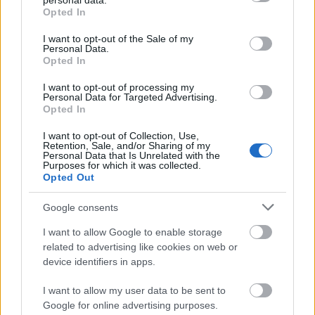
personal data.
grant or deny consent to Google and its third-party tags to
Országos hírek
Opted In
use your data for below specified purposes in below Google
Szakirányú továbbképzésekkel segíti
idén is a társadalmi kihívások leküzdését
consent section.
I want to opt-out of the Sale of my
a Gál Ferenc Egyetem
Personal Data.
Opted In
I want to opt-out of processing my
Personal Data for Targeted Advertising.
FELTÁRULNAK A BALATON TITKAI
Aktuális
Opted In
I want to opt-out of Collection, Use,
Retention, Sale, and/or Sharing of my
Personal Data that Is Unrelated with the
Országos hírek
Purposes for which it was collected.
Opted Out
A LAKOSSÁGRA IS FONTOS SZEREP HÁRUL A
SZÚNYOGINVÁZIÓ ELKERÜLÉSÉBEN
Google consents
Aktuális
I want to allow Google to enable storage
related to advertising like cookies on web or
ÚJ KUTAKKAL BIZTOSÍTJÁK KAPOSVÁR
VÍZELLÁTÁSÁT
device identifiers in apps.
I want to allow my user data to be sent to
Google for online advertising purposes.
HÍRDETÉS