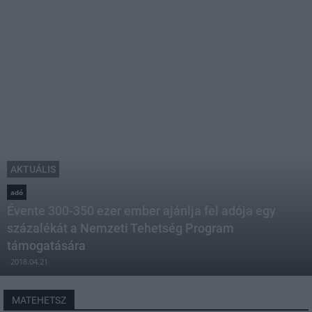
AKTUÁLIS
adó
Évente 300-350 ezer ember ajánlja fel adója egy
százalékát a Nemzeti Tehetség Program
támogatására
2018.04.21
MATEHETSZ