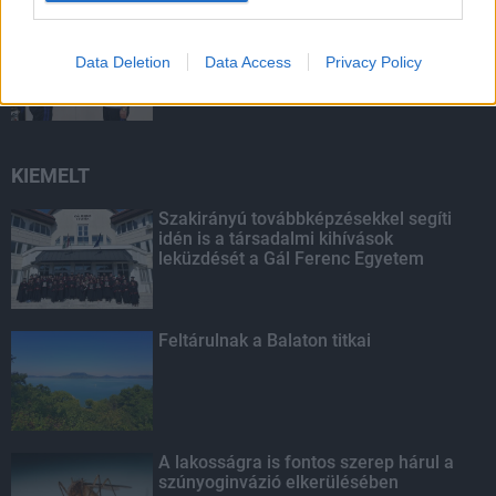
Elfoglalta hivatalát az új rendőr-
főkapitány
Data Deletion
Data Access
Privacy Policy
KIEMELT
Szakirányú továbbképzésekkel segíti
idén is a társadalmi kihívások
leküzdését a Gál Ferenc Egyetem
Feltárulnak a Balaton titkai
A lakosságra is fontos szerep hárul a
szúnyoginvázió elkerülésében