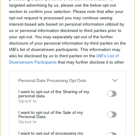
LEGFRISSEBB
targeted advertising by us, please use the below opt-out
section to confirm your selection. Please note that after your
Országos hírek
opt-out request is processed you may continue seeing
interest-based ads based on personal information utilized by
Megérkezett az eső a Duna vízgyűjtőjére
us or personal information disclosed to third parties prior to
Megérkezett a rég várt eső a Duna vízgyűjtőjére, a folyó
your opt-out. You may separately opt-out of the further
magyarországi szakaszán azonban továbbra is csak pár
disclosure of your personal information by third parties on the
centiméteres vízszintváltozások jellemzőek.
IAB’s list of downstream participants. This information may
also be disclosed by us to third parties on the
IAB’s List of
Downstream Participants
that may further disclose it to other
Aktuális
Sefag Zrt.
vízellátás
third parties.
Hőség és vízhiány - itatók feltöltésével
segítik a vadállományt a somogyi
Please note that this website/app uses one or more Google
erdőkben
Personal Data Processing Opt Outs
services and may gather and store information including but
not limited to your visit or usage behaviour. You may click to
I want to opt-out of the Sharing of my
personal data.
grant or deny consent to Google and its third-party tags to
Opted In
use your data for below specified purposes in below Google
KEVESEBB FÉNYT!
Aktuális
consent section.
I want to opt-out of the Sale of my
Personal Data.
Opted In
Országos hírek
I want to opt-out of processing my