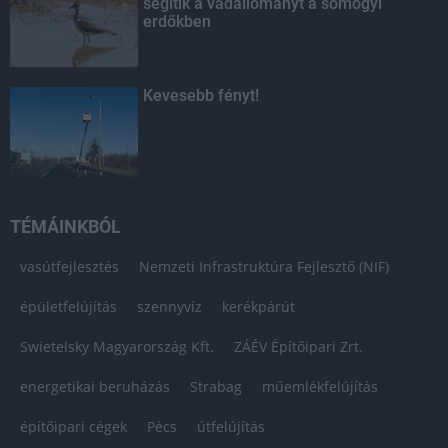
segítik a vadállományt a somogyi
erdőkben
Kevesebb fényt!
TÉMÁINKBÓL
vasútfejlesztés
Nemzeti Infrastruktúra Fejlesztő (NIF)
épületfelújítás
szennyvíz
kerékpárút
Swietelsky Magyarország Kft.
ZÁÉV Építőipari Zrt.
energetikai beruházás
Strabag
műemlékfelújítás
építőipari cégek
Pécs
útfelújítás