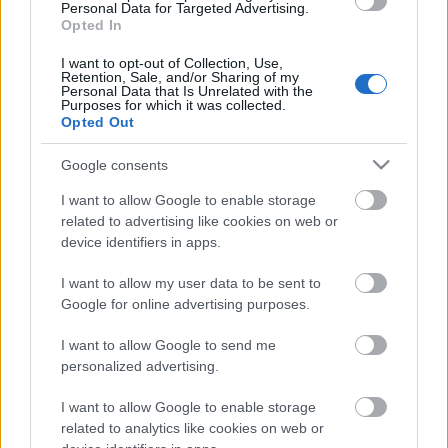
Personal Data for Targeted Advertising.
KECSKEMÉTEN IS SZAKIRÁNYÚ
Opted In
TOVÁBBKÉPZÉSEKKEL ERŐSÍT A GÁL FERENC
EGYETEM
I want to opt-out of Collection, Use,
Retention, Sale, and/or Sharing of my
Personal Data that Is Unrelated with the
Purposes for which it was collected.
HÍRDETÉS
Opted Out
Google consents
HÍRDETÉS
I want to allow Google to enable storage
related to advertising like cookies on web or
device identifiers in apps.
HÍRDETÉS
I want to allow my user data to be sent to
Google for online advertising purposes.
LEGOLVASOTTABB
I want to allow Google to send me
personalized advertising.
Ikonikus nosztalgiahajókkal
barangolhatja be a Balatont
I want to allow Google to enable storage
related to analytics like cookies on web or