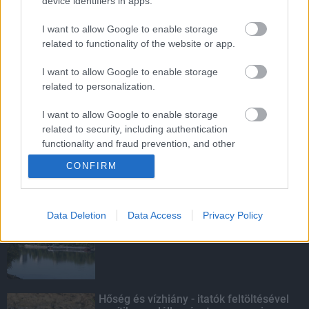
device identifiers in apps.
MotoGP - Ismét hazánk látja vendégül a
I want to allow Google to enable storage
világbajnoki mezőnyt
related to functionality of the website or app.
I want to allow Google to enable storage
related to personalization.
Továbbra is töretlen népszerűségnek
I want to allow Google to enable storage
örvend a Senior Program
related to security, including authentication
functionality and fraud prevention, and other
user protection.
CONFIRM
KIEMELT
Data Deletion
Data Access
Privacy Policy
Megérkezett az eső a Duna
vízgyűjtőjére
Hőség és vízhiány - itatók feltöltésével