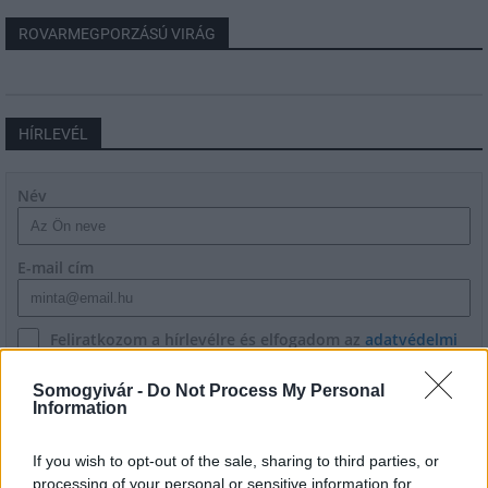
ROVARMEGPORZÁSÚ VIRÁG
HÍRLEVÉL
Név
E-mail cím
Feliratkozom a hírlevélre és elfogadom az
adatvédelmi
szabályzatot!
Somogyivár -
Do Not Process My Personal
FELIRATKOZÁS
Information
If you wish to opt-out of the sale, sharing to third parties, or
processing of your personal or sensitive information for