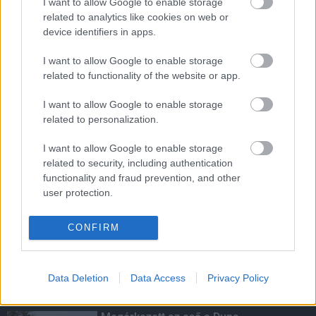
I want to allow Google to enable storage
LEGOLVASOTTABB
related to analytics like cookies on web or
device identifiers in apps.
Megnyílt a világ első olyan
gyógyszertára, ahol pirulák helyett
I want to allow Google to enable storage
verseket írnak fel
related to functionality of the website or app.
I want to allow Google to enable storage
MotoGP - Ismét hazánk látja vendégül a
related to personalization.
világbajnoki mezőnyt
I want to allow Google to enable storage
related to security, including authentication
functionality and fraud prevention, and other
user protection.
Ikonikus nosztalgiahajókkal
barangolhatja be a Balatont
CONFIRM
Data Deletion
Data Access
Privacy Policy
KIEMELT