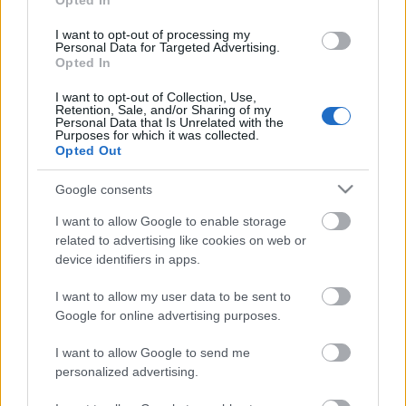
Kaposvár is szerepet vállal az energiatakarékossági
Opted In
összefogásban.
I want to opt-out of processing my
Personal Data for Targeted Advertising.
Opted In
Országos hírek
Kecskeméten is szakirányú továbbképzésekkel erősít a Gál
I want to opt-out of Collection, Use,
Ferenc Egyetem
Retention, Sale, and/or Sharing of my
Personal Data that Is Unrelated with the
Kiemelt fontosságú a Gál Ferenc Egyetem számára a jövőbe
Purposes for which it was collected.
mutató szakmai felkészültség átadása, a folyamatos szakmai
Opted Out
fejlődés támogatása.
Google consents
HÍRDETÉS
I want to allow Google to enable storage
related to advertising like cookies on web or
device identifiers in apps.
HÍRDETÉS
I want to allow my user data to be sent to
Google for online advertising purposes.
HÍRDETÉS
I want to allow Google to send me
personalized advertising.