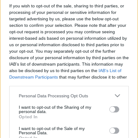
LEGFRISSEBB
If you wish to opt-out of the sale, sharing to third parties, or
processing of your personal or sensitive information for
targeted advertising by us, please use the below opt-out
Országos hírek
hőség
Duna
section to confirm your selection. Please note that after your
Megérkezett az eső a Duna
opt-out request is processed you may continue seeing
vízgyűjtőjére
interest-based ads based on personal information utilized by
us or personal information disclosed to third parties prior to
your opt-out. You may separately opt-out of the further
disclosure of your personal information by third parties on the
Aktuális
IAB’s list of downstream participants. This information may
Hőség és vízhiány - itatók feltöltésével segítik a
also be disclosed by us to third parties on the
IAB’s List of
vadállományt a somogyi erdőkben
Downstream Participants
that may further disclose it to other
Folyamatosan itatják a vadakat a rendkívüli hőségben, és a víz
third parties.
megtartásának lehetőségeit vizsgálják a somogyi erdőkben a
SEFAG Erdészeti és Faipari Zrt. munkatársai - adta hírül a
Please note that this website/app uses one or more Google
Personal Data Processing Opt Outs
társaság a vadászattal és erdőkkel foglalkozó Facebook-
services and may gather and store information including but
oldalain.
not limited to your visit or usage behaviour. You may click to
I want to opt-out of the Sharing of my
personal data.
grant or deny consent to Google and its third-party tags to
Opted In
use your data for below specified purposes in below Google
Aktuális
consent section.
I want to opt-out of the Sale of my
Kevesebb fényt!
Personal Data.