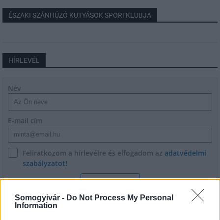
ÉSZAKI SZÁNHÚZÓ KUTYÁSOK SPORTKLUBJA
HÍRLEVÉL
Név
E-mail cím
Feliratkozom a hírlevélre és elfogadom az
adatvédelmi
szabályzatot!
FELIRATKOZÁS
Somogyivár -
Do Not Process My Personal
Information