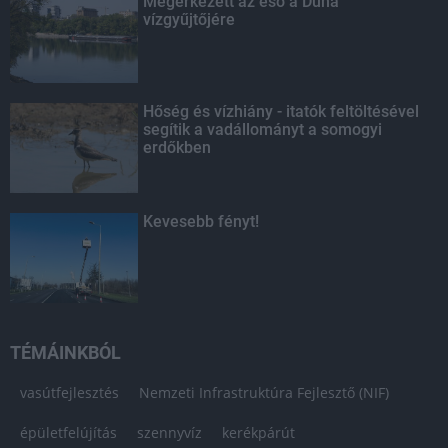
Megérkezett az eső a Duna
vízgyűjtőjére
Hőség és vízhiány - itatók feltöltésével
segítik a vadállományt a somogyi
erdőkben
Kevesebb fényt!
TÉMÁINKBÓL
vasútfejlesztés
Nemzeti Infrastruktúra Fejlesztő (NIF)
épületfelújítás
szennyvíz
kerékpárút