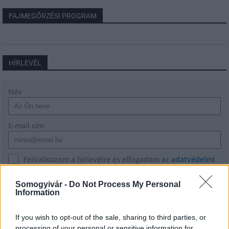
FAJMEGŐRZÉSI PROGRAM
HÍRLEVÉL
Név
E-mail cím
Feliratkozom a hírlevélre és elfogadom az
adatvédelmi
szabályzatot!
Somogyivár -
Do Not Process My Personal
FELIRATKOZÁS
Information
If you wish to opt-out of the sale, sharing to third parties, or
processing of your personal or sensitive information for