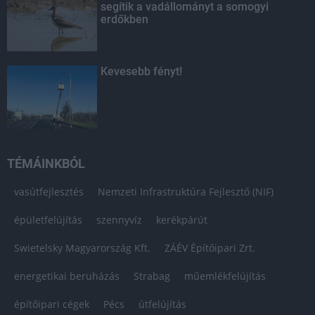
segítik a vadállományt a somogyi
erdőkben
Kevesebb fényt!
TÉMÁINKBÓL
vasútfejlesztés
Nemzeti Infrastruktúra Fejlesztő (NIF)
épületfelújítás
szennyvíz
kerékpárút
Swietelsky Magyarország Kft.
ZÁÉV Építőipari Zrt.
energetikai beruházás
Strabag
műemlékfelújítás
építőipari cégek
Pécs
útfelújítás