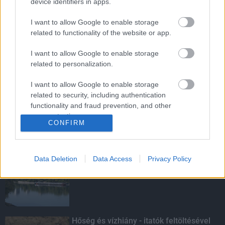
device identifiers in apps.
I want to allow Google to enable storage
MotoGP - Ismét hazánk látja vendégül a
related to functionality of the website or app.
világbajnoki mezőnyt
I want to allow Google to enable storage
related to personalization.
Ikonikus nosztalgiahajókkal
I want to allow Google to enable storage
barangolhatja be a Balatont
related to security, including authentication
functionality and fraud prevention, and other
user protection.
CONFIRM
KIEMELT
Data Deletion
Data Access
Privacy Policy
Megérkezett az eső a Duna
vízgyűjtőjére
Hőség és vízhiány - itatók feltöltésével