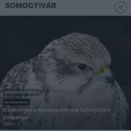
ORSZÁGOS HÍREK
kerecsensólyom
Eredményes a kerecsensólymok fajmegőrzési
programja
2025.01.27