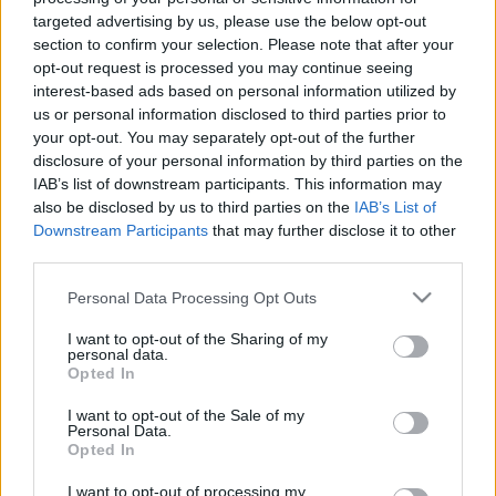
LEGFRISSEBB
targeted advertising by us, please use the below opt-out
section to confirm your selection. Please note that after your
Országos hírek
opt-out request is processed you may continue seeing
Megérkezett az eső a Duna vízgyűjtőjére
interest-based ads based on personal information utilized by
Megérkezett a rég várt eső a Duna vízgyűjtőjére, a folyó
us or personal information disclosed to third parties prior to
magyarországi szakaszán azonban továbbra is csak pár
your opt-out. You may separately opt-out of the further
centiméteres vízszintváltozások jellemzőek.
disclosure of your personal information by third parties on the
IAB’s list of downstream participants. This information may
also be disclosed by us to third parties on the
IAB’s List of
Downstream Participants
that may further disclose it to other
Aktuális
third parties.
HŐSÉG ÉS VÍZHIÁNY - ITATÓK FELTÖLTÉSÉVEL
SEGÍTIK A VADÁLLOMÁNYT A SOMOGYI ERDŐKBEN
Please note that this website/app uses one or more Google
Personal Data Processing Opt Outs
services and may gather and store information including but
not limited to your visit or usage behaviour. You may click to
I want to opt-out of the Sharing of my
personal data.
Aktuális
grant or deny consent to Google and its third-party tags to
Opted In
Kevesebb fényt!
use your data for below specified purposes in below Google
consent section.
I want to opt-out of the Sale of my
Personal Data.
Opted In
Országos hírek
I want to opt-out of processing my