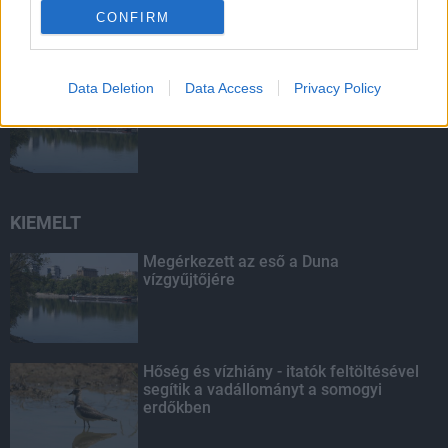
CONFIRM
Data Deletion
Data Access
Privacy Policy
Megérkezett az eső a Duna
vízgyűjtőjére
KIEMELT
Megérkezett az eső a Duna
vízgyűjtőjére
Hőség és vízhiány - itatók feltöltésével
segítik a vadállományt a somogyi
erdőkben