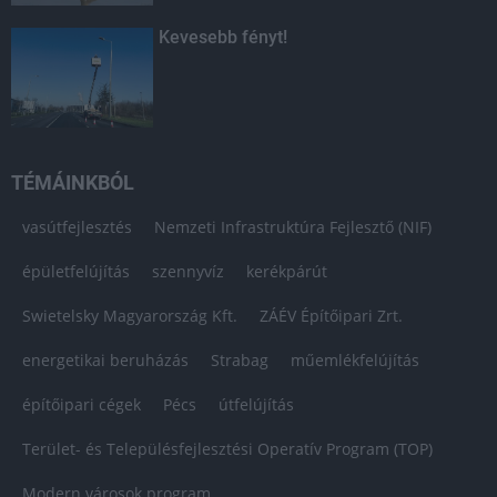
Kevesebb fényt!
TÉMÁINKBÓL
vasútfejlesztés
Nemzeti Infrastruktúra Fejlesztő (NIF)
épületfelújítás
szennyvíz
kerékpárút
Swietelsky Magyarország Kft.
ZÁÉV Építőipari Zrt.
energetikai beruházás
Strabag
műemlékfelújítás
építőipari cégek
Pécs
útfelújítás
Terület- és Településfejlesztési Operatív Program (TOP)
Modern városok program