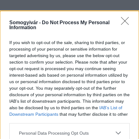
Somogyivár -
Do Not Process My Personal
HÍRLEVÉL
Information
Név
If you wish to opt-out of the sale, sharing to third parties, or
processing of your personal or sensitive information for
targeted advertising by us, please use the below opt-out
E-mail cím
section to confirm your selection. Please note that after your
opt-out request is processed you may continue seeing
interest-based ads based on personal information utilized by
Feliratkozom a hírlevélre és elfogadom az
adatvédelmi
us or personal information disclosed to third parties prior to
szabályzatot!
your opt-out. You may separately opt-out of the further
disclosure of your personal information by third parties on the
FELIRATKOZÁS
IAB’s list of downstream participants. This information may
also be disclosed by us to third parties on the
IAB’s List of
Downstream Participants
that may further disclose it to other
third parties.
LEGFRISSEBB
Please note that this website/app uses one or more Google
Personal Data Processing Opt Outs
services and may gather and store information including but