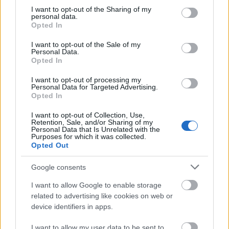
Országos hírek
not limited to your visit or usage behaviour. You may click to
I want to opt-out of the Sharing of my
hőség
Duna
personal data.
grant or deny consent to Google and its third-party tags to
Megérkezett az eső a Duna
Opted In
vízgyűjtőjére
use your data for below specified purposes in below Google
consent section.
I want to opt-out of the Sale of my
Personal Data.
Opted In
Aktuális
I want to opt-out of processing my
Personal Data for Targeted Advertising.
Hőség és vízhiány - itatók feltöltésével
Opted In
segítik a vadállományt a somogyi
erdőkben
I want to opt-out of Collection, Use,
Retention, Sale, and/or Sharing of my
Personal Data that Is Unrelated with the
Purposes for which it was collected.
Aktuális
Opted Out
KEVESEBB FÉNYT!
Google consents
I want to allow Google to enable storage
Országos hírek
related to advertising like cookies on web or
KECSKEMÉTEN IS SZAKIRÁNYÚ
device identifiers in apps.
TOVÁBBKÉPZÉSEKKEL ERŐSÍT A GÁL FERENC
EGYETEM
I want to allow my user data to be sent to