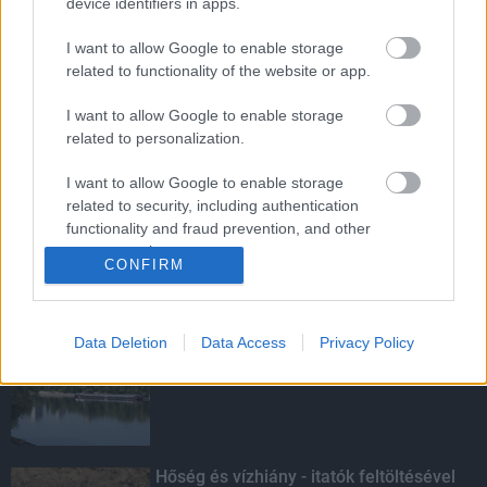
device identifiers in apps.
I want to allow Google to enable storage
MotoGP - Ismét hazánk látja vendégül a
világbajnoki mezőnyt
related to functionality of the website or app.
I want to allow Google to enable storage
related to personalization.
Ikonikus nosztalgiahajókkal
I want to allow Google to enable storage
barangolhatja be a Balatont
related to security, including authentication
functionality and fraud prevention, and other
user protection.
CONFIRM
KIEMELT
Data Deletion
Data Access
Privacy Policy
Megérkezett az eső a Duna
vízgyűjtőjére
Hőség és vízhiány - itatók feltöltésével