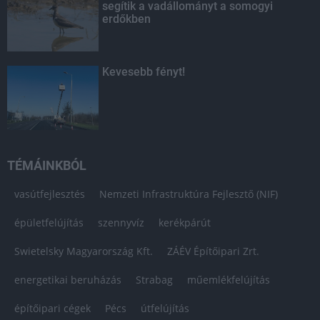
segítik a vadállományt a somogyi
erdőkben
Kevesebb fényt!
TÉMÁINKBÓL
vasútfejlesztés
Nemzeti Infrastruktúra Fejlesztő (NIF)
épületfelújítás
szennyvíz
kerékpárút
Swietelsky Magyarország Kft.
ZÁÉV Építőipari Zrt.
energetikai beruházás
Strabag
műemlékfelújítás
építőipari cégek
Pécs
útfelújítás