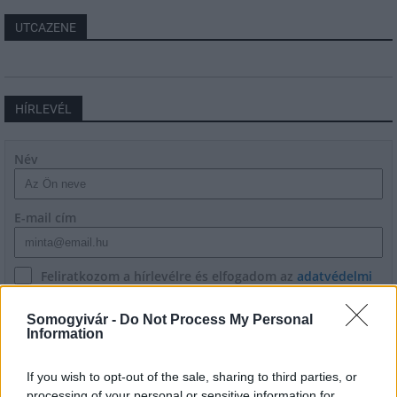
UTCAZENE
HÍRLEVÉL
Név
E-mail cím
Feliratkozom a hírlevélre és elfogadom az
adatvédelmi
szabályzatot!
Somogyivár -
Do Not Process My Personal
FELIRATKOZÁS
Information
If you wish to opt-out of the sale, sharing to third parties, or
processing of your personal or sensitive information for