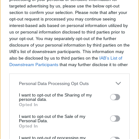
LEGFRISSEBB
targeted advertising by us, please use the below opt-out
section to confirm your selection. Please note that after your
Országos hírek
opt-out request is processed you may continue seeing
Megérkezett az eső a Duna vízgyűjtőjére
interest-based ads based on personal information utilized by
us or personal information disclosed to third parties prior to
your opt-out. You may separately opt-out of the further
disclosure of your personal information by third parties on the
IAB’s list of downstream participants. This information may
also be disclosed by us to third parties on the
IAB’s List of
Aktuális
Downstream Participants
that may further disclose it to other
HŐSÉG ÉS VÍZHIÁNY - ITATÓK FELTÖLTÉSÉVEL
third parties.
SEGÍTIK A VADÁLLOMÁNYT A SOMOGYI ERDŐKBEN
Please note that this website/app uses one or more Google
Personal Data Processing Opt Outs
services and may gather and store information including but
Aktuális
not limited to your visit or usage behaviour. You may click to
I want to opt-out of the Sharing of my
Kevesebb fényt!
personal data.
grant or deny consent to Google and its third-party tags to
Opted In
use your data for below specified purposes in below Google
consent section.
I want to opt-out of the Sale of my
Personal Data.
Opted In
Országos hírek
oktatás
továbbképzés
I want to opt-out of processing my