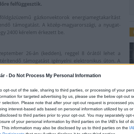
őre felfüggesztik.
öldgázüzemű gázkonvektorok energiamegtakarítást
endő támogatást. A közép-magyarországi, a nyugat-
egy 2400 kérelem érkezett be.
szeptember 26-án (kedden), reggel 8 órától lehet a
térítendő támogatást igényelni elektronikus úton. A
yázati portálon (https://konvektor2017.nfsi.hu/)
ár -
Do Not Process My Personal Information
to opt-out of the sale, sharing to third parties, or processing of your per
tt családbarát pályázati konstrukciók célja, hogy
formation for targeted advertising by us, please use the below opt-out s
r selection. Please note that after your opt-out request is processed y
ttassák a lakosságot az ország egész területén. A
eing interest-based ads based on personal information utilized by us or
ági energiafelhasználás hatékonysága, csökkenhet a
disclosed to third parties prior to your opt-out. You may separately opt-
ékben hozzájárulva a hazai klímavédelmi és
losure of your personal information by third parties on the IAB’s list of
. This information may also be disclosed by us to third parties on the
IA