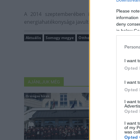
Downstream 
Please note
A 2014 szeptemberében indult programnak k
information 
energiahatékonysága javult.
deny consent
in below Go
Aktuális
Somogy megye
Otthon Melege program
gázkon
Persona
I want t
Opted 
AJÁNLJUK MÉG
I want t
Opted 
Országos hírek
Aktuális
I want 
Advertis
Opted 
I want t
of my P
was col
Opted 