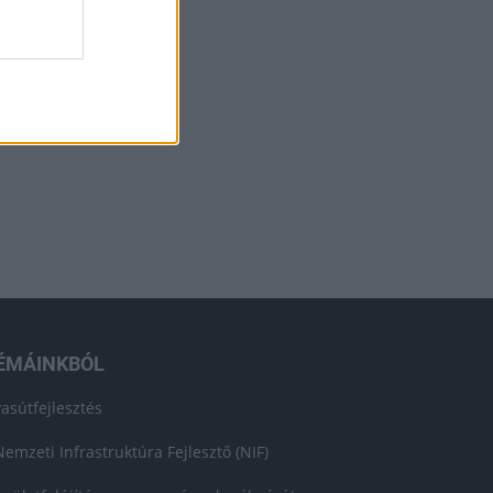
ÉMÁINKBÓL
vasútfejlesztés
Nemzeti Infrastruktúra Fejlesztő (NIF)