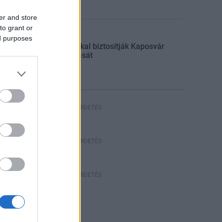
er and store
to grant or
Aktuális
ed purposes
Új kutakkal biztosítják Kaposvár
vízellátását
HIRDETÉS
HÍRDETÉS
HÍRDETÉS