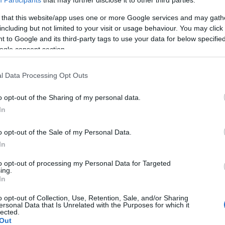
Participants
that may further disclose it to other third parties.
 that this website/app uses one or more Google services and may gath
öszönhetően mára több mint 130 ezer háztartás
including but not limited to your visit or usage behaviour. You may click 
 to Google and its third-party tags to use your data for below specifi
ogle consent section.
vektorok cseréje
dél-dunántúli régió
l Data Processing Opt Outs
o opt-out of the Sharing of my personal data.
In
o opt-out of the Sale of my Personal Data.
In
Országos hírek
to opt-out of processing my Personal Data for Targeted
ing.
In
o opt-out of Collection, Use, Retention, Sale, and/or Sharing
ersonal Data that Is Unrelated with the Purposes for which it
lected.
Out