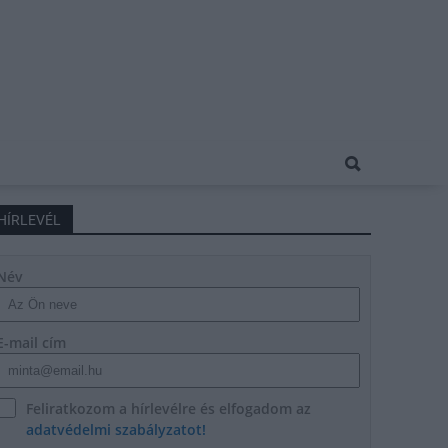
HÍRLEVÉL
Név
E-mail cím
Feliratkozom a hírlevélre és elfogadom az
adatvédelmi szabályzatot!