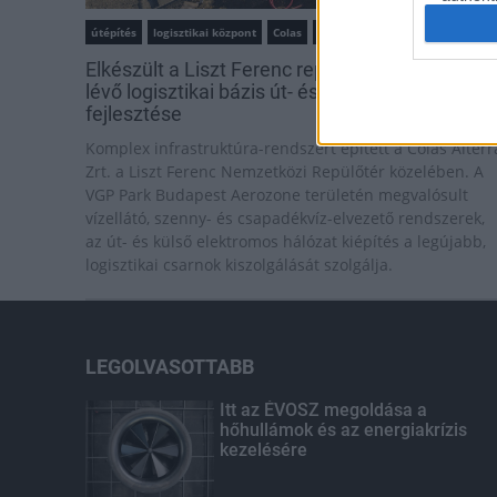
útépítés
logisztikai központ
Colas
Colas Alterra Zrt.
Elkészült a Liszt Ferenc repülőtér közelében
lévő logisztikai bázis út- és közműhálózatának
fejlesztése
Komplex infrastruktúra-rendszert épített a Colas Alterr
Zrt. a Liszt Ferenc Nemzetközi Repülőtér közelében. A
VGP Park Budapest Aerozone területén megvalósult
vízellátó, szenny- és csapadékvíz-elvezető rendszerek,
az út- és külső elektromos hálózat kiépítés a legújabb,
logisztikai csarnok kiszolgálását szolgálja.
LEGOLVASOTTABB
Itt az ÉVOSZ megoldása a
hőhullámok és az energiakrízis
kezelésére