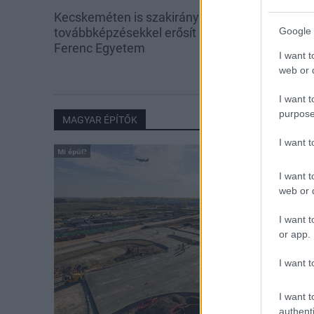
Kecskeméten is szakirányú
Feltárulnak a B
Google 
továbbképzésekkel erősít a Gál
Ferenc Egyetem
I want t
web or d
I want t
purpose
MAGYAR ÉPÍTŐK
I want 
Mi épül?
I want t
web or d
I want t
or app.
I want t
I want t
authenti