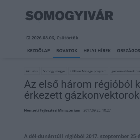
2026.08.06, Csütörtök
KEZDŐLAP
ROVATOK
HELYI HÍREK
ORSZÁGOS
Aktuális
Somogy megye
Otthon Melege program
gázkonvektorok cs
Az első három régióból 
érkezett gázkonvektorok
Nemzeti Fejlesztési Minisztérium
2017.09.25. 10:27
A dél-dunántúli régióból 2017. szeptember 25-é