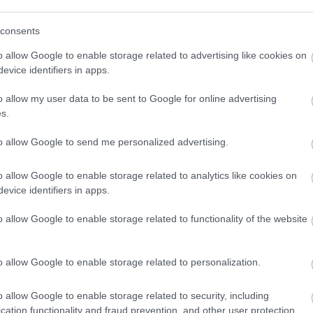
alaton titkai
A lakosságra is fontos szerep
consents
hárul a szúnyoginvázió
elkerülésében
o allow Google to enable storage related to advertising like cookies on
evice identifiers in apps.
o allow my user data to be sent to Google for online advertising
s.
to allow Google to send me personalized advertising.
Látlelet a hazai víziközművekről?
Egyetlen, fél évszázados
vezetéken múlt Bicske vízellátása
o allow Google to enable storage related to analytics like cookies on
evice identifiers in apps.
o allow Google to enable storage related to functionality of the website
Épített öröksége megújításával is
készül Mohács a csata ötszázadik
évfordulójára
o allow Google to enable storage related to personalization.
o allow Google to enable storage related to security, including
A tengerfenék alatt négy
cation functionality and fraud prevention, and other user protection.