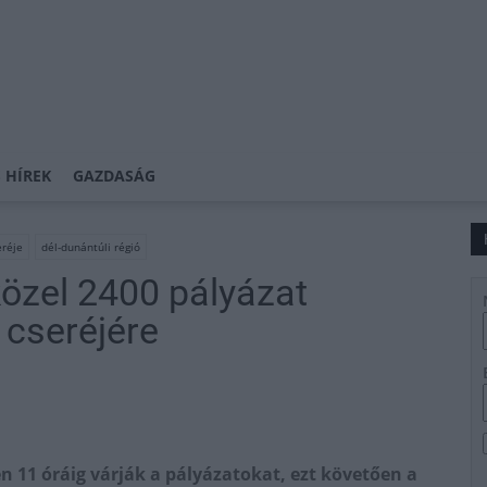
 HÍREK
GAZDASÁG
eréje
dél-dunántúli régió
közel 2400 pályázat
 cseréjére
n 11 óráig várják a pályázatokat, ezt követően a