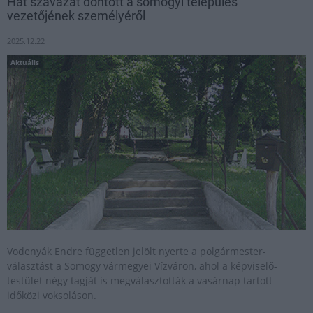
Hat szavazat döntött a somogyi település
vezetőjének személyéről
2025.12.22
Aktuális
Vodenyák Endre független jelölt nyerte a polgármester-
választást a Somogy vármegyei Vízváron, ahol a képviselő-
testület négy tagját is megválasztották a vasárnap tartott
időközi voksoláson.