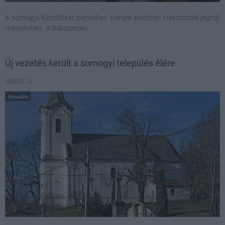
A somogyi tűzoltókat pénteken három esetben riasztották jégről
mentéshez, a Balatonon.
Új vezetés került a somogyi település élére
2026.01.12
Aktuális