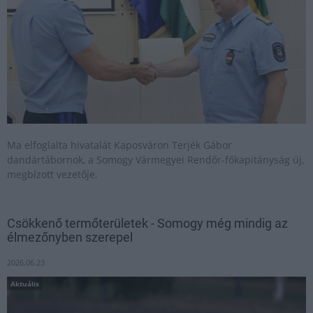
Ma elfoglalta hivatalát Kaposváron Terjék Gábor
dandártábornok, a Somogy Vármegyei Rendőr-főkapitányság új,
megbízott vezetője.
Csökkenő termőterületek - Somogy még mindig az
élmezőnyben szerepel
2026.06.23
Aktuális