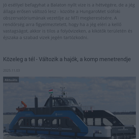
Jó eséllyel befagyhat a Balaton nyílt vize is a hétvégére, de a jég
állaga erősen változó lesz - közölte a HungaroMet siófoki
obszervatóriumának vezetője az MTI megkeresésére. A
rendőrség arra figyelmeztetett, hogy ha a jég eléri a kellő
vastagságot, akkor is tilos a folyóvizeken, a kikötők területén és
éjszaka a szabad vizek jegén tartózkodni.
Közeleg a tél - Változik a hajók, a komp menetrendje
2025.11.03
Aktuális