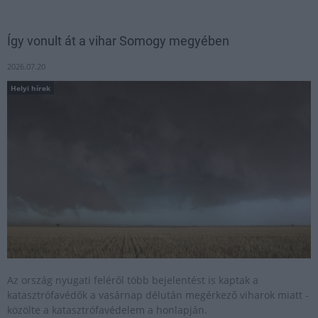
Így vonult át a vihar Somogy megyében
2026.07.20
Helyi hírek
Az ország nyugati feléről több bejelentést is kaptak a
katasztrófavédők a vasárnap délután megérkező viharok miatt -
közölte a katasztrófavédelem a honlapján.