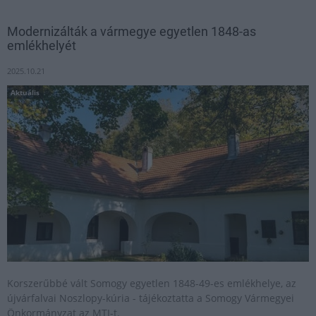
Modernizálták a vármegye egyetlen 1848-as
emlékhelyét
2025.10.21
Aktuális
Korszerűbbé vált Somogy egyetlen 1848-49-es emlékhelye, az
újvárfalvai Noszlopy-kúria - tájékoztatta a Somogy Vármegyei
Önkormányzat az MTI-t.