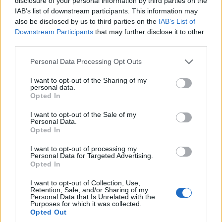
disclosure of your personal information by third parties on the
IAB’s list of downstream participants. This information may
also be disclosed by us to third parties on the
IAB’s List of
Downstream Participants
that may further disclose it to other
A Terület- és Településfejlesztési Operatív Program Plusz (TOP
third parties.
Plusz) eredményei, az önkormányzatok és a Magyar
Please note that this website/app uses one or more Google
Államkincstár kapcsolata, a települési önazonosság
Personal Data Processing Opt Outs
services and may gather and store information including but
szabályozása és a védelmi igazgatás is téma volt a Somogy
not limited to your visit or usage behaviour. You may click to
I want to opt-out of the Sharing of my
vármegyei polgármesterek és jegyzők siófoki tanácskozásán.
personal data.
grant or deny consent to Google and its third-party tags to
Opted In
use your data for below specified purposes in below Google
consent section.
I want to opt-out of the Sale of my
Sokan költöznének el a megyéből a fővárosba
Personal Data.
Opted In
2025.10.13
I want to opt-out of processing my
Aktuális
Personal Data for Targeted Advertising.
Opted In
I want to opt-out of Collection, Use,
Retention, Sale, and/or Sharing of my
Personal Data that Is Unrelated with the
Purposes for which it was collected.
Opted Out