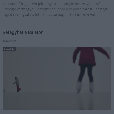
Vati József független jelölt nyerte a polgármester-választást a
Somogy vármegyei Bedegkéren, ahol a képviselő-testület négy
tagját is megválasztották a vasárnap tartott időközi voksoláson.
Befagyhat a Balaton
2026.01.08
Aktuális