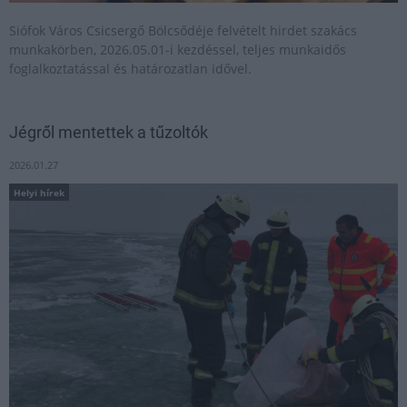
Siófok Város Csicsergő Bölcsődéje felvételt hirdet szakács
munkakörben, 2026.05.01-i kezdéssel, teljes munkaidős
foglalkoztatással és határozatlan idővel.
Jégről mentettek a tűzoltók
2026.01.27
Helyi hírek