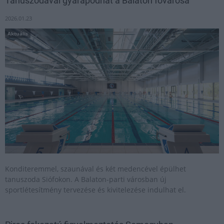
Tanuszodával gyarapodhat a Balaton fővárosa
2026.01.23
Aktuális
Konditeremmel, szaunával és két medencével épülhet
tanuszoda Siófokon. A Balaton-parti városban új
sportlétesítmény tervezése és kivitelezése indulhat el.