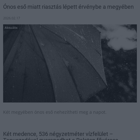
Ónos eső miatt riasztás lépett érvénybe a megyében
2026.02.17
Aktuális
Két megyében ónos eső nehezítheti meg a napot.
Két medence, 536 négyzetméter vízfelület –