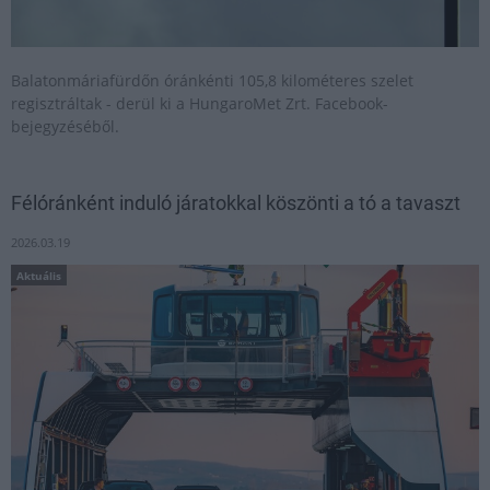
Balatonmáriafürdőn óránkénti 105,8 kilométeres szelet
regisztráltak - derül ki a HungaroMet Zrt. Facebook-
bejegyzéséből.
Félóránként induló járatokkal köszönti a tó a tavaszt
2026.03.19
Aktuális