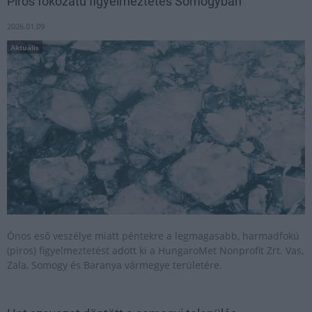
Piros fokozatú figyelmeztetés Somogyban
2026.01.09
Aktuális
Ónos eső veszélye miatt péntekre a legmagasabb, harmadfokú
(piros) figyelmeztetést adott ki a HungaroMet Nonprofit Zrt. Vas,
Zala, Somogy és Baranya vármegye területére.