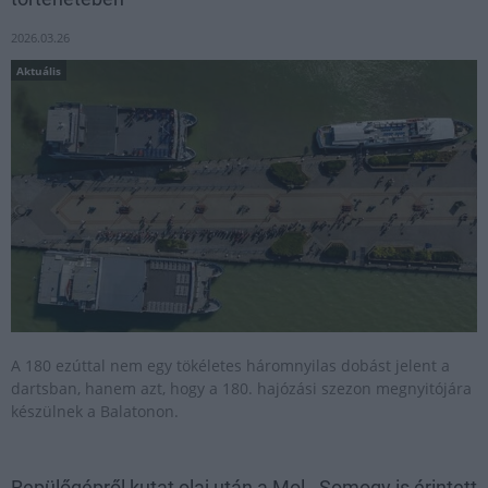
2026.03.26
Aktuális
A 180 ezúttal nem egy tökéletes háromnyilas dobást jelent a
dartsban, hanem azt, hogy a 180. hajózási szezon megnyitójára
készülnek a Balatonon.
Repülőgépről kutat olaj után a Mol - Somogy is érintett