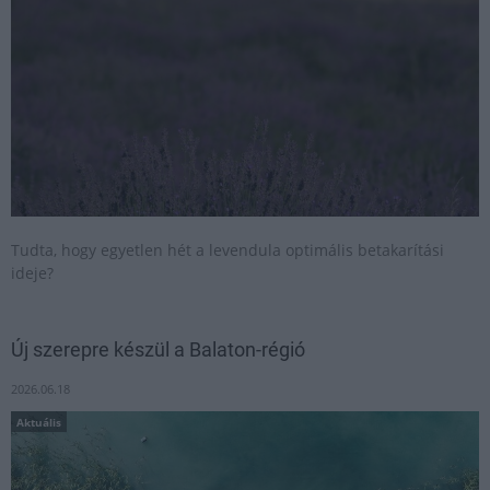
Tudta, hogy egyetlen hét a levendula optimális betakarítási
ideje?
Új szerepre készül a Balaton-régió
2026.06.18
Aktuális