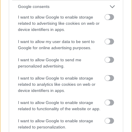
Google consents
I want to allow Google to enable storage
related to advertising like cookies on web or
device identifiers in apps.
A fővárosiak után a legtöbben Pest, Győr-Moson-Sopron,
I want to allow my user data to be sent to
Veszprém és Somogy vármegyéből keresnek eladó ingatlant
Google for online advertising purposes.
Budapesten - derül ki a zenga.hu ingatlankereső oldal
adataiból. Az ország egyik feléből a másikba ritkábban
I want to allow Google to send me
költöznének, a többség ugyanis legfeljebb a szomszédos
personalized advertising.
vármegyében keres eladó lakást vagy házat.
I want to allow Google to enable storage
related to analytics like cookies on web or
Év Háza-díjak: családi ház a település szélén és óvoda
device identifiers in apps.
a kiskastély parkjában
I want to allow Google to enable storage
2025.10.06
related to functionality of the website or app.
Aktuális
I want to allow Google to enable storage
related to personalization.