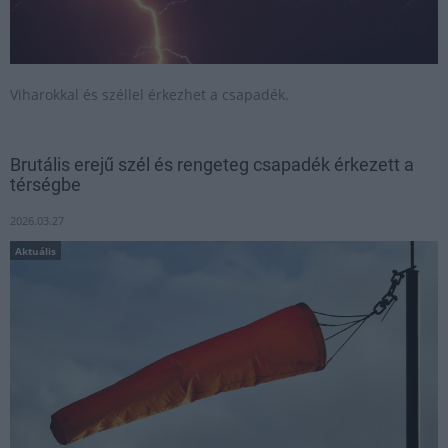
Viharokkal és széllel érkezhet a csapadék.
Brutális erejű szél és rengeteg csapadék érkezett a
térségbe
2026.03.27
Aktuális