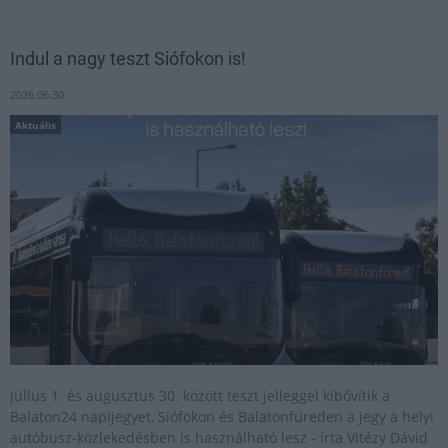
Indul a nagy teszt Siófokon is!
2026.06.30
Aktuális
Július 1. és augusztus 30. között teszt jelleggel kibővítik a
Balaton24 napijegyet, Siófokon és Balatonfüreden a jegy a helyi
autóbusz-közlekedésben is használható lesz - írta Vitézy Dávid