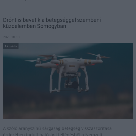
Drónt is bevetik a betegséggel szembeni
küzdelemben Somogyban
2025.10.10
Aktuális
A szőlő aranyszínű sárgaság betegség visszaszorítása
érdekében indult hatósági fellépésből a Nemzeti