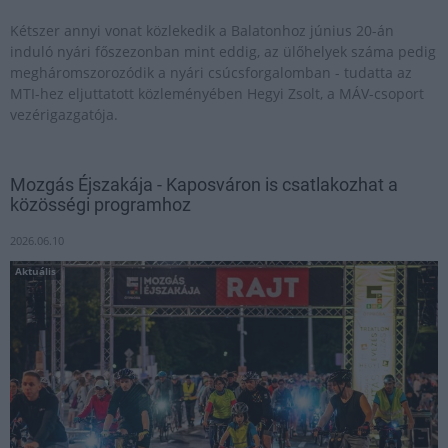
Kétszer annyi vonat közlekedik a Balatonhoz június 20-án
induló nyári főszezonban mint eddig, az ülőhelyek száma pedig
megháromszorozódik a nyári csúcsforgalomban - tudatta az
MTI-hez eljuttatott közleményében Hegyi Zsolt, a MÁV-csoport
vezérigazgatója.
Mozgás Éjszakája - Kaposváron is csatlakozhat a
közösségi programhoz
2026.06.10
Aktuális