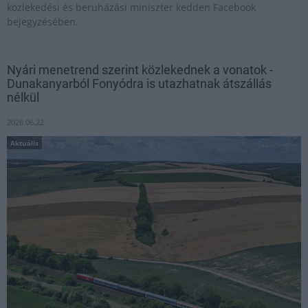
közlekedési és beruházási miniszter kedden Facebook
bejegyzésében.
Nyári menetrend szerint közlekednek a vonatok -
Dunakanyarból Fonyódra is utazhatnak átszállás
nélkül
2026.06.22
Aktuális