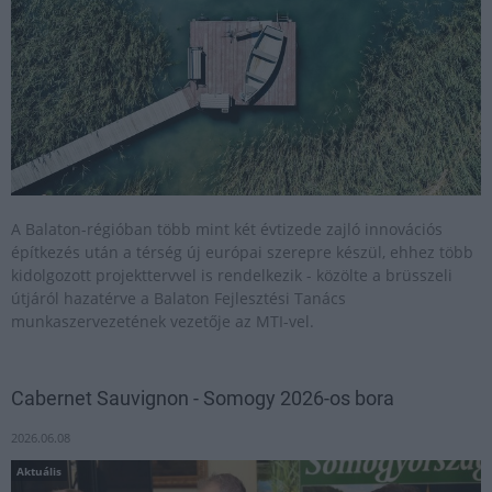
A Balaton-régióban több mint két évtizede zajló innovációs
építkezés után a térség új európai szerepre készül, ehhez több
kidolgozott projekttervvel is rendelkezik - közölte a brüsszeli
útjáról hazatérve a Balaton Fejlesztési Tanács
munkaszervezetének vezetője az MTI-vel.
Cabernet Sauvignon - Somogy 2026-os bora
2026.06.08
Aktuális