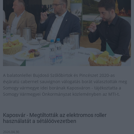
A balatonlellei Bujdosó Szőlőbirtok és Pincészet 2020-as
évjáratú cabernet sauvignon válogatás borát választották meg
Somogy vármegye idei borának Kaposváron - tájékoztatta a
Somogy Vármegyei Önkormányzat közleményben az MTI-t.
Kaposvár - Megtiltották az elektromos roller
használatát a sétálóövezetben
2026.04.30