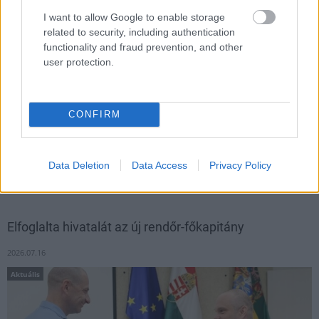
I want to allow Google to enable storage
related to security, including authentication
functionality and fraud prevention, and other
user protection.
CONFIRM
A két fődíj mellett két szakmai különdíjat és három támogatói
különdíjat vehettek át a nyertes épületek építészei a 2025. évi
Data Deletion
Data Access
Privacy Policy
Év háza pályázat díjátadó ünnepségén a Symbol Budapestben.
Elfoglalta hivatalát az új rendőr-főkapitány
2026.07.16
Aktuális