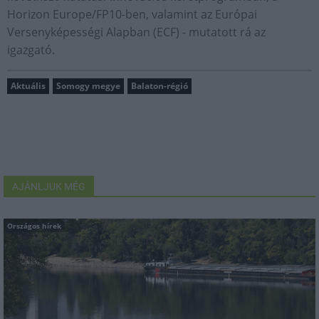
Horizon Europe/FP10-ben, valamint az Európai
Versenyképességi Alapban (ECF) - mutatott rá az
igazgató.
Aktuális
Somogy megye
Balaton-régió
AJÁNLJUK MÉG
Országos hírek