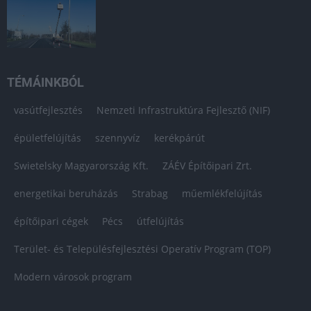
TÉMÁINKBÓL
vasútfejlesztés
Nemzeti Infrastruktúra Fejlesztő (NIF)
épületfelújítás
szennyvíz
kerékpárút
Swietelsky Magyarország Kft.
ZÁÉV Építőipari Zrt.
energetikai beruházás
Strabag
műemlékfelújítás
építőipari cégek
Pécs
útfelújítás
Terület- és Településfejlesztési Operatív Program (TOP)
Modern városok program