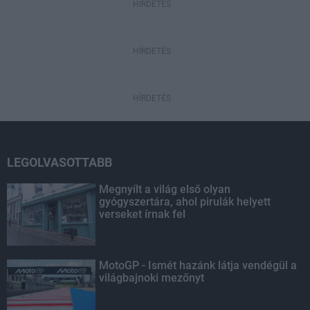
HIRDETÉS
HÍRDETÉS
HÍRDETÉS
LEGOLVASOTTABB
Megnyílt a világ első olyan
gyógyszertára, ahol pirulák helyett
verseket írnak fel
MotoGP - Ismét hazánk látja vendégül a
világbajnoki mezőnyt