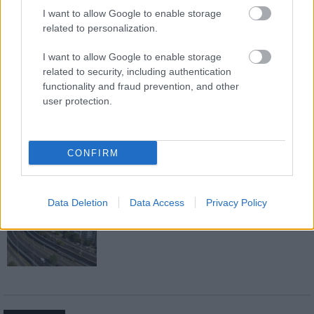
I want to allow Google to enable storage
related to personalization.
Új gyalogosátkelők és jelzőlámpás
I want to allow Google to enable storage
csomópont épül Angyalföldön
related to security, including authentication
functionality and fraud prevention, and other
user protection.
Másfélszeresére bővítik
Hódmezővásárhely jó hírű református
CONFIRM
iskoláját
Data Deletion
Data Access
Privacy Policy
Látványos építési szakasz indult be a
Flórián téri felüljárón