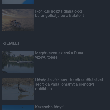
Ikonikus nosztalgiahajókkal
barangolhatja be a Balatont
KIEMELT
Megérkezett az eső a Duna
vízgyűjtőjére
Hőség és vízhiány - itatók feltöltésével
segítik a vadállományt a somogyi
erdőkben
Kevesebb fényt!