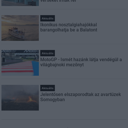
verseket írnak fel
Aktuális
Ikonikus nosztalgiahajókkal
barangolhatja be a Balatont
Aktuális
MotoGP - Ismét hazánk látja vendégül a
világbajnoki mezőnyt
Aktuális
Jelentősen elszaporodtak az avartüzek
Somogyban