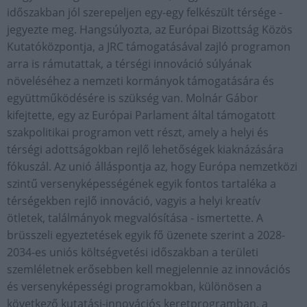
időszakban jól szerepeljen egy-egy felkészült térsége -
jegyezte meg. Hangsúlyozta, az Európai Bizottság Közös
Kutatóközpontja, a JRC támogatásával zajló programon
arra is rámutattak, a térségi innováció súlyának
növeléséhez a nemzeti kormányok támogatására és
együttműködésére is szükség van. Molnár Gábor
kifejtette, egy az Európai Parlament által támogatott
szakpolitikai programon vett részt, amely a helyi és
térségi adottságokban rejlő lehetőségek kiaknázására
fókuszál. Az unió álláspontja az, hogy Európa nemzetközi
szintű versenyképességének egyik fontos tartaléka a
térségekben rejlő innováció, vagyis a helyi kreatív
ötletek, találmányok megvalósítása - ismertette. A
brüsszeli egyeztetések egyik fő üzenete szerint a 2028-
2034-es uniós költségvetési időszakban a területi
szemléletnek erősebben kell megjelennie az innovációs
és versenyképességi programokban, különösen a
következő kutatási-innovációs keretprogramban, a