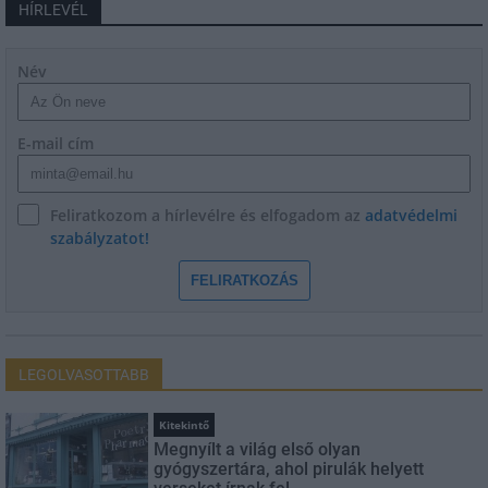
HÍRLEVÉL
Név
E-mail cím
Feliratkozom a hírlevélre és elfogadom az
adatvédelmi
szabályzatot!
FELIRATKOZÁS
LEGOLVASOTTABB
Kitekintő
Megnyílt a világ első olyan
gyógyszertára, ahol pirulák helyett