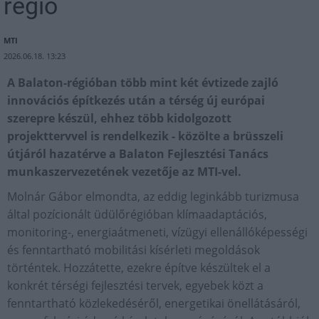
régió
MTI
2026.06.18. 13:23
A Balaton-régióban több mint két évtizede zajló
innovációs építkezés után a térség új európai
szerepre készül, ehhez több kidolgozott
projekttervvel is rendelkezik - közölte a brüsszeli
útjáról hazatérve a Balaton Fejlesztési Tanács
munkaszervezetének vezetője az MTI-vel.
Molnár Gábor elmondta, az eddig leginkább turizmusa
által pozícionált üdülőrégióban klímaadaptációs,
monitoring-, energiaátmeneti, vízügyi ellenállóképességi
és fenntartható mobilitási kísérleti megoldások
történtek. Hozzátette, ezekre építve készültek el a
konkrét térségi fejlesztési tervek, egyebek közt a
fenntartható közlekedéséről, energetikai önellátásáról,