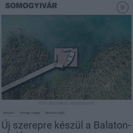
Fotó: Illusztráció, unsplash.com
Aktuális
Somogy megye
Balaton-régió
Új szerepre készül a Balaton-