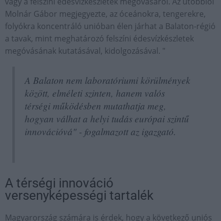
vagy a felszíni édesvízkészletek megóvásáról. Az utóbbiól
Molnár Gábor megjegyezte, az óceánokra, tengerekre,
folyókra koncentráló unióban élen járhat a Balaton-régió
a tavak, mint meghatározó felszíni édesvízkészletek
megóvásának kutatásával, kidolgozásával. "
A Balaton nem laboratóriumi körülmények
között, elméleti szinten, hanem valós
térségi működésben mutathatja meg,
hogyan válhat a helyi tudás európai szintű
innovációvá" - fogalmazott az igazgató.
A térségi innováció
versenyképességi tartalék
Magyarország számára is érdek, hogy a következő uniós