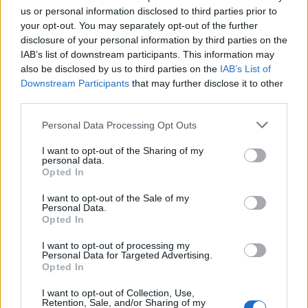
us or personal information disclosed to third parties prior to
Helyi hírek
your opt-out. You may separately opt-out of the further
disclosure of your personal information by third parties on the
IAB’s list of downstream participants. This information may
also be disclosed by us to third parties on the
IAB’s List of
Downstream Participants
that may further disclose it to other
third parties.
Please note that this website/app uses one or more Google
Personal Data Processing Opt Outs
Amire többmillióan vártunk: szombattól másodfokúra
services and may gather and store information including but
csökken a riasztás
not limited to your visit or usage behaviour. You may click to
I want to opt-out of the Sharing of my
personal data.
grant or deny consent to Google and its third-party tags to
Opted In
use your data for below specified purposes in below Google
consent section.
I want to opt-out of the Sale of my
Personal Data.
Opted In
I want to opt-out of processing my
Personal Data for Targeted Advertising.
MAGYAR ÉPÍTŐK
Opted In
I want to opt-out of Collection, Use,
Aktuális
Retention, Sale, and/or Sharing of my