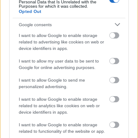
Personal Data that Is Unrelated with the
Purposes for which it was collected.
Opted Out
Google consents
I want to allow Google to enable storage
related to advertising like cookies on web or
device identifiers in apps.
I want to allow my user data to be sent to
Google for online advertising purposes.
Tata
műemlékfelújítás
műemlék
restaurálás
I want to allow Google to send me
Történelmi táj, amelynek minden köve mesél –
personalized advertising.
megújul a tatai Angolkert
I want to allow Google to enable storage
A projekt részeként megújulnak a területen található
related to analytics like cookies on web or
műemlékek, köztük a különleges Műromok, valamint a közeli
device identifiers in apps.
Várkanyarban álló Nepomuki Szent János híd és szobor is.
I want to allow Google to enable storage
M1 bővítés: már zajlik a teljesen új
related to functionality of the website or app.
Bicske Kelet csomópont építése