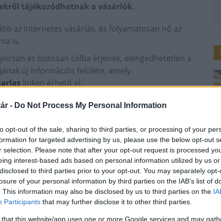
ekről tájékozódhatnak a vásárlók.
űbb az internetes vásárlás, és folyamatosan nő az
ma is.
orsan és biztosan célba érjenek, elengedhetetlen a
ának új információs felülete, amely
arlas
linken érhető el.
 információk segítségével a vásárló még a termék
ár -
Do Not Process My Personal Information
kkel jár az Európai Unión kívüli országokból érkező
to opt-out of the sale, sharing to third parties, or processing of your per
formation for targeted advertising by us, please use the below opt-out s
leadja internetes rendelését, fontos tájékozódnia az
r selection. Please note that after your opt-out request is processed y
eing interest-based ads based on personal information utilized by us or
területéről vagy unión kívüli országból szállítják-e.
disclosed to third parties prior to your opt-out. You may separately opt-
losure of your personal information by third parties on the IAB’s list of
mából rendelt áru gyártási, raktározási helye az
. This information may also be disclosed by us to third parties on the
IA
ba a termék, azt vámkezeltetni kell. Ez vám- és
Participants
that may further disclose it to other third parties.
lgáltató adminisztrációs díjával járhat.
 that this website/app uses one or more Google services and may gath