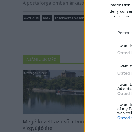
A postaforgalomban érkező küldeményeket a Magyar
information 
deny consent
in below Go
Aktuális
NAV
internetes vásárlás
termék rendelés
Mag
Persona
I want t
Opted 
AJÁNLJUK MÉG
I want t
Országos hírek
Aktuális
Opted 
I want 
Advertis
Opted 
I want t
of my P
was col
Opted 
Megérkezett az eső a Duna
Hőség és vízhi
vízgyűjtőjére
feltöltésével s