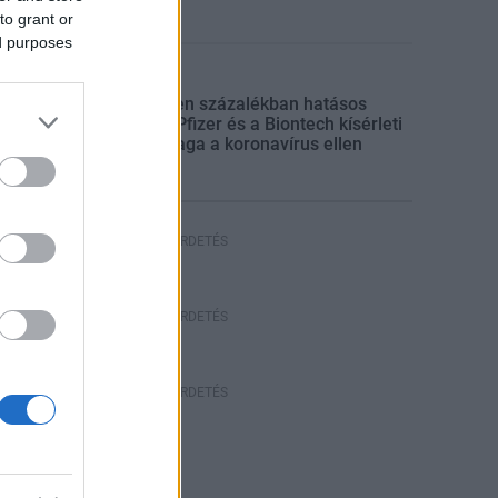
to grant or
ed purposes
Kitekintő
Kilencven százalékban hatásos
lehet a Pfizer és a Biontech kísérleti
oltóanyaga a koronavírus ellen
HIRDETÉS
HÍRDETÉS
HÍRDETÉS