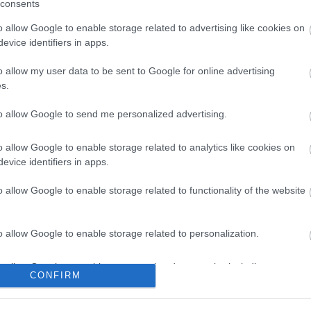
consents
 a somogyi
csökken a riasztás
o allow Google to enable storage related to advertising like cookies on
evice identifiers in apps.
o allow my user data to be sent to Google for online advertising
s.
M1 bővítés: már zajlik a teljesen új
to allow Google to send me personalized advertising.
Bicske Kelet csomópont építése
o allow Google to enable storage related to analytics like cookies on
evice identifiers in apps.
Új gyalogosátkelők és jelzőlámpás
o allow Google to enable storage related to functionality of the website
csomópont épül Angyalföldön
o allow Google to enable storage related to personalization.
Másfélszeresére bővítik
o allow Google to enable storage related to security, including
Hódmezővásárhely jó hírű
CONFIRM
cation functionality and fraud prevention, and other user protection.
református iskoláját