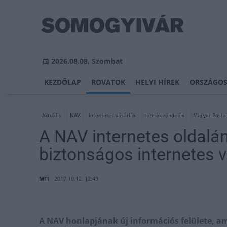
2026.08.08, Szombat
KEZDŐLAP
ROVATOK
HELYI HÍREK
ORSZÁGOS
Aktuális
NAV
internetes vásárlás
termék rendelés
Magyar Posta 
A NAV internetes oldalán
biztonságos internetes 
MTI
2017.10.12. 12:49
A NAV honlapjának új információs felülete, am