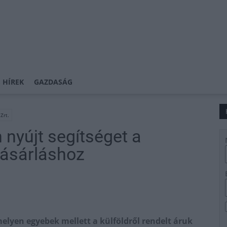
 HÍREK
GAZDASÁG
Zrt.
 nyújt segítséget a
vásárláshoz
elyen egyebek mellett a külföldről rendelt áruk