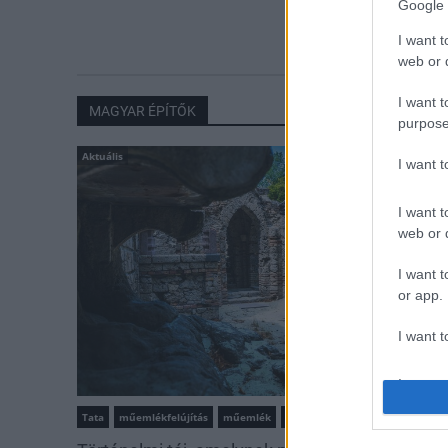
Google 
vadállományt
erdőkben
I want t
web or d
I want t
MAGYAR ÉPÍTŐK
purpose
Aktuális
I want 
I want t
web or d
I want t
or app.
I want t
I want t
authenti
Tata
műemlékfelújítás
műemlék
restaurálás