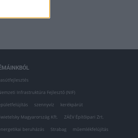
ÉMÁINKBÓL
vasútfejlesztés
Nemzeti Infrastruktúra Fejlesztő (NIF)
épületfelújítás
szennyvíz
kerékpárút
Swietelsky Magyarország Kft.
ZÁÉV Építőipari Zrt.
energetikai beruházás
Strabag
műemlékfelújítás