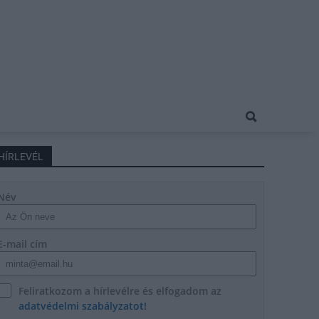
HÍRLEVÉL
Név
E-mail cím
Feliratkozom a hírlevélre és elfogadom az
adatvédelmi szabályzatot!