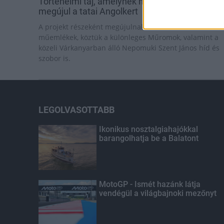
Történelmi táj, amelynek minden köve mesél –
megújul a tatai Angolkert
A projekt részeként megújulnak a területen található
műemlékek, köztük a különleges Műromok, valamint a
közeli Várkanyarban álló Nepomuki Szent János híd és
szobor is.
LEGOLVASOTTABB
Ikonikus nosztalgiahajókkal
barangolhatja be a Balatont
MotoGP - Ismét hazánk látja
vendégül a világbajnoki mezőnyt