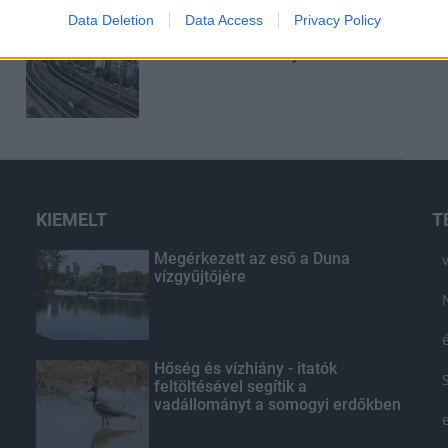
Data Deletion
Data Access
Privacy Policy
Látványos építési szakasz indult
be a Flórián téri felüljárón
KIEMELT
T
Megérkezett az eső a Duna
vízgyűjtőjére
Hőség és vízhiány - itatók
feltöltésével segítik a
vadállományt a somogyi erdőkben