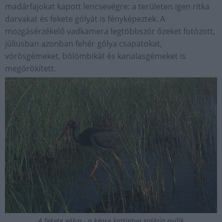
madárfajokat kapott lencsevégre: a területen igen ritka
darvakat és fekete gólyát is fényképeztek. A
mozgásérzékelő vadkamera legtöbbször őzeket fotózott,
júliusban azonban fehér gólya csapatokat,
vörösgémeket, bölömbikát és kanalasgémeket is
megörökített.
A fekete gólya - a képre kattintva galéria nyílik