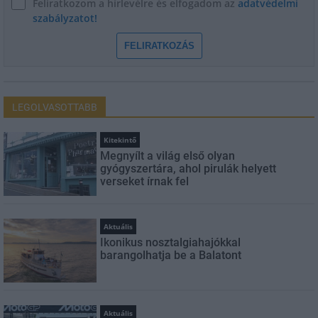
Feliratkozom a hírlevélre és elfogadom az
adatvédelmi
szabályzatot!
FELIRATKOZÁS
LEGOLVASOTTABB
Kitekintő
Megnyílt a világ első olyan
gyógyszertára, ahol pirulák helyett
verseket írnak fel
Aktuális
Ikonikus nosztalgiahajókkal
barangolhatja be a Balatont
Aktuális