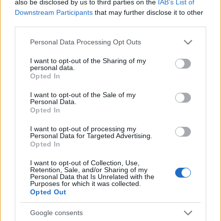
also be disclosed by us to third parties on the
IAB’s List of
Downstream Participants
that may further disclose it to other
third parties.
AJÁNLJUK MÉG
Please note that this website/app uses one or more Google
Personal Data Processing Opt Outs
services and may gather and store information including but
not limited to your visit or usage behaviour. You may click to
I want to opt-out of the Sharing of my
Országos hírek
personal data.
grant or deny consent to Google and its third-party tags to
Opted In
use your data for below specified purposes in below Google
consent section.
I want to opt-out of the Sale of my
Personal Data.
Opted In
I want to opt-out of processing my
Personal Data for Targeted Advertising.
Megérkezett az eső a Duna vízgyűjtőjére
Opted In
I want to opt-out of Collection, Use,
Retention, Sale, and/or Sharing of my
Personal Data that Is Unrelated with the
Purposes for which it was collected.
Opted Out
Aktuális
Google consents