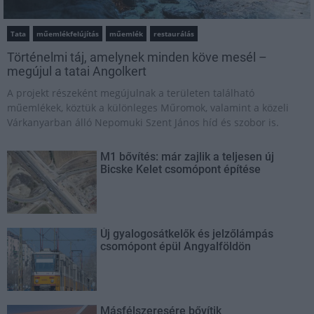
Tata
műemlékfelújítás
műemlék
restaurálás
Történelmi táj, amelynek minden köve mesél –
megújul a tatai Angolkert
A projekt részeként megújulnak a területen található
műemlékek, köztük a különleges Műromok, valamint a közeli
Várkanyarban álló Nepomuki Szent János híd és szobor is.
M1 bővítés: már zajlik a teljesen új
Bicske Kelet csomópont építése
Új gyalogosátkelők és jelzőlámpás
csomópont épül Angyalföldön
Másfélszeresére bővítik