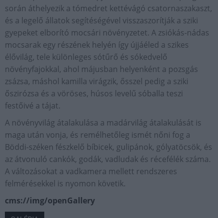
során áthelyezik a tómedret kettévágó csatornaszakaszt,
és a legelő állatok segítéségével visszaszorítják a sziki
gyepeket elborító mocsári növényzetet. A zsiókás-nádas
mocsarak egy részének helyén így újjáéled a szikes
élővilág, tele különleges sótűrő és sókedvelő
növényfajokkal, ahol májusban helyenként a pozsgás
zsázsa, máshol kamilla virágzik, ősszel pedig a sziki
őszirózsa és a vöröses, húsos levelű sóballa teszi
festőivé a tájat.
A növényvilág átalakulása a madárvilág átalakulását is
maga után vonja, és remélhetőleg ismét nőni fog a
Böddi-széken fészkelő bíbicek, gulipánok, gólyatöcsök, és
az átvonuló cankók, godák, vadludak és récefélék száma.
A változásokat a vadkamera mellett rendszeres
felmérésekkel is nyomon követik.
cms://img/openGallery