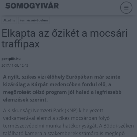
Aktuális
természetvédelem
Elkapta az őzikét a mocsári
traffipax
pestpilis.hu
2017.11.09. 12:45
A nyílt, szikes vízi élőhely Európában már szinte
kizárólag a Kárpát-medencében fordul elő, a
megőrzését célzó program jól halad a legfrissebb
elemzések szerint.
A Kiskunsági Nemzeti Park (KNP) kihelyezett
vadkamerával elemzi a szikes mocsárban folyó
természetvédelmi munka hatékonyságát. A Böddi-széken
található kamera a szakemberek számára is meglepő