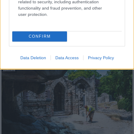
Amire többmillióan vártunk: szombattól másodfokúra
related to security, including authentication
csökken a riasztás
functionality and fraud prevention, and other
user protection.
CONFIRM
MAGYAR ÉPÍTŐK
Data Deletion
Data Access
Privacy Policy
Aktuális