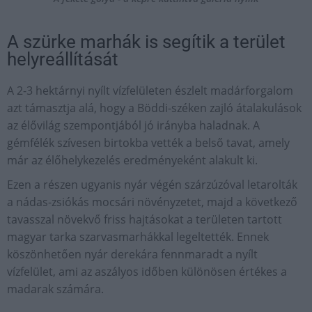
A szürke marhák is segítik a terület
helyreállítását
A 2-3 hektárnyi nyílt vízfelületen észlelt madárforgalom
azt támasztja alá, hogy a Böddi-széken zajló átalakulások
az élővilág szempontjából jó irányba haladnak. A
gémfélék szívesen birtokba vették a belső tavat, amely
már az élőhelykezelés eredményeként alakult ki.
Ezen a részen ugyanis nyár végén szárzúzóval letarolták
a nádas-zsiókás mocsári növényzetet, majd a következő
tavasszal növekvő friss hajtásokat a területen tartott
magyar tarka szarvasmarhákkal legeltették. Ennek
köszönhetően nyár derekára fennmaradt a nyílt
vízfelület, ami az aszályos időben különösen értékes a
madarak számára.