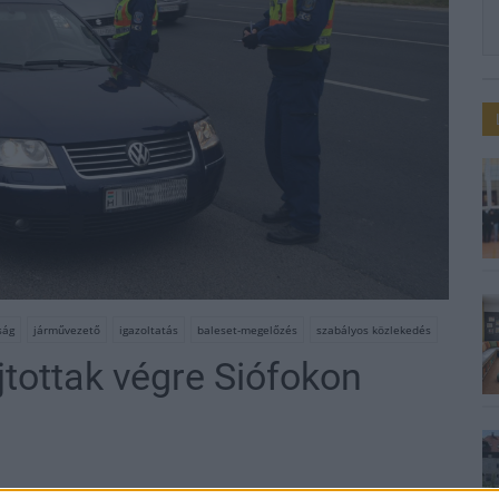
ság
járművezető
igazoltatás
baleset-megelőzés
szabályos közlekedés
jtottak végre Siófokon