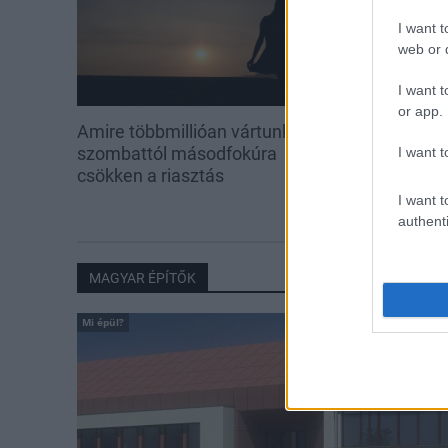
I want t
web or d
I want t
or app.
Amire többmillióan vártunk:
Kevesebb fény
szombattól másodfokúra
I want t
csökken a riasztás
I want t
authenti
MAGYAR ÉPÍTŐK
Mi épül?