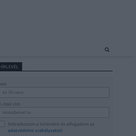
HÍRLEVÉL
Név
E-mail cím
Feliratkozom a hírlevélre és elfogadom az
adatvédelmi szabályzatot!