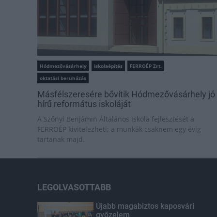
Hódmezővásárhely
iskolaépítés
FERROÉP Zrt.
oktatási beruházás
Másfélszeresére bővítik Hódmezővásárhely jó
hírű református iskoláját
A Szőnyi Benjámin Általános Iskola fejlesztését a
FERROÉP kivitelezheti; a munkák csaknem egy évig
tartanak majd.
LEGOLVASOTTABB
Újabb magabiztos kaposvári
győzelem