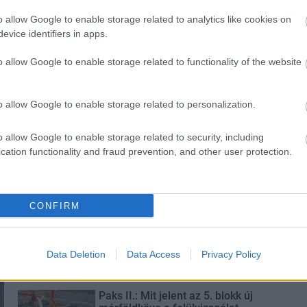
o allow Google to enable storage related to analytics like cookies on
evice identifiers in apps.
o allow Google to enable storage related to functionality of the website
t!
Kecskeméten is szakirányú
továbbképzésekkel erősít a Gál
o allow Google to enable storage related to personalization.
Ferenc Egyetem
o allow Google to enable storage related to security, including
cation functionality and fraud prevention, and other user protection.
CONFIRM
Látványos építési szakasz indult
be a Flórián téri felüljárón
Data Deletion
Data Access
Privacy Policy
Paks II.: Mit jelent az 5. blokk új