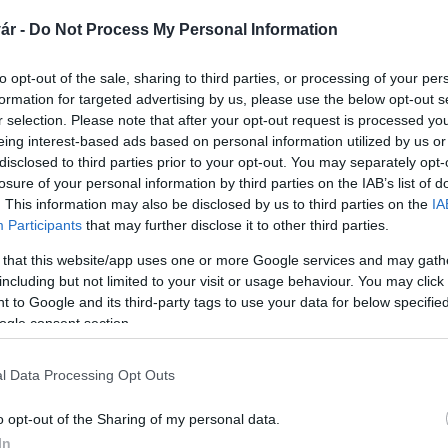
hívták fel a figyelmet a Somogy Megyei Rendőr-
ár -
Do Not Process My Personal Information
sági helyzet javítása érdekében.
to opt-out of the sale, sharing to third parties, or processing of your per
ából, kiemelten a megengedett legnagyobb sebességre
formation for targeted advertising by us, please use the below opt-out s
v biztonsági eszközök előírásszerű használatára, az
r selection. Please note that after your opt-out request is processed y
yosan ható szer befolyása alatt történő járművezetők
eing interest-based ads based on personal information utilized by us or
disclosed to third parties prior to your opt-out. You may separately opt-
losure of your personal information by third parties on the IAB’s list of
több mint száz járművezetőt igazoltattak, amelynek
. This information may also be disclosed by us to third parties on the
IA
t biztonsági öv használatának elmulasztásáért, 3
Participants
that may further disclose it to other third parties.
eti szabályszegés elkövetése miatt pedig 2 esetben
 that this website/app uses one or more Google services and may gath
including but not limited to your visit or usage behaviour. You may click 
 to Google and its third-party tags to use your data for below specifi
anácsokkal látták el a közlekedésben résztvevőket és
ogle consent section.
 különböző baleset-megelőzési, láthatósági
l Data Processing Opt Outs
o opt-out of the Sharing of my personal data.
In