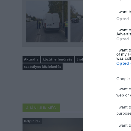
I want t
Opted 
I want 
Advertis
Opted 
I want t
of my P
was col
Aktuális
közúti ellenőrzés
Siófok
Somogy Megyei Rendő
Opted 
szabályos közlekedés
Google 
I want t
web or d
I want t
AJÁNLJUK MÉG
purpose
Helyi hírek
Aktuális
I want 