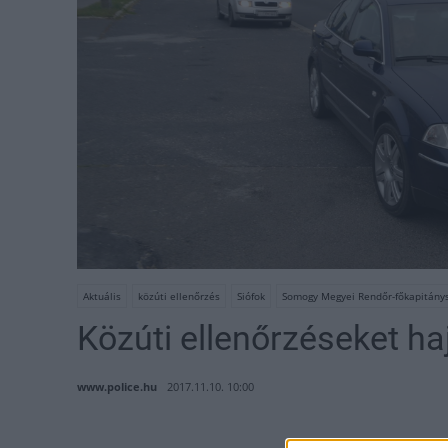
Aktuális
közúti ellenőrzés
Siófok
Somogy Megyei Rendőr-főkapitány
Közúti ellenőrzéseket ha
www.police.hu
2017.11.10. 10:00