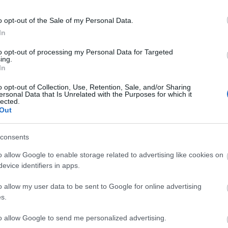
o opt-out of the Sale of my Personal Data.
In
to opt-out of processing my Personal Data for Targeted
ing.
In
o opt-out of Collection, Use, Retention, Sale, and/or Sharing
ersonal Data that Is Unrelated with the Purposes for which it
lected.
r-főkapitányság
járművezető
igazoltatás
baleset-megelőzés
Out
consents
o allow Google to enable storage related to advertising like cookies on
evice identifiers in apps.
o allow my user data to be sent to Google for online advertising
s.
Országos hírek
to allow Google to send me personalized advertising.