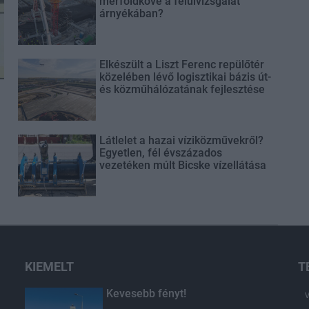
mérföldköve a felülvizsgálat
árnyékában?
Elkészült a Liszt Ferenc repülőtér
közelében lévő logisztikai bázis út-
és közműhálózatának fejlesztése
Látlelet a hazai víziközművekről?
Egyetlen, fél évszázados
vezetéken múlt Bicske vízellátása
KIEMELT
T
Kevesebb fényt!