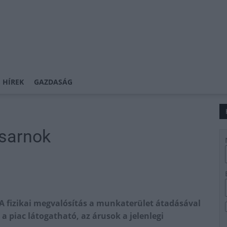
 HÍREK
GAZDASÁG
csarnok
. A fizikai megvalósítás a munkaterület átadásával
n a piac látogatható, az árusok a jelenlegi