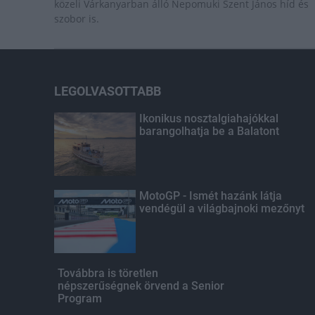
közeli Várkanyarban álló Nepomuki Szent János híd és
szobor is.
LEGOLVASOTTABB
Ikonikus nosztalgiahajókkal
barangolhatja be a Balatont
MotoGP - Ismét hazánk látja
vendégül a világbajnoki mezőnyt
Továbbra is töretlen
népszerűségnek örvend a Senior
Program