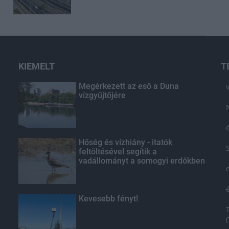
KIEMELT
T
Megérkezett az eső a Duna
vízgyűjtőjére
Hőség és vízhiány - itatók
feltöltésével segítik a
vadállományt a somogyi erdőkben
Kevesebb fényt!