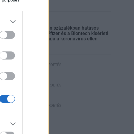
Kitekintő
Kilencven százalékban hatásos
lehet a Pfizer és a Biontech kísérleti
oltóanyaga a koronavírus ellen
HIRDETÉS
HÍRDETÉS
HÍRDETÉS