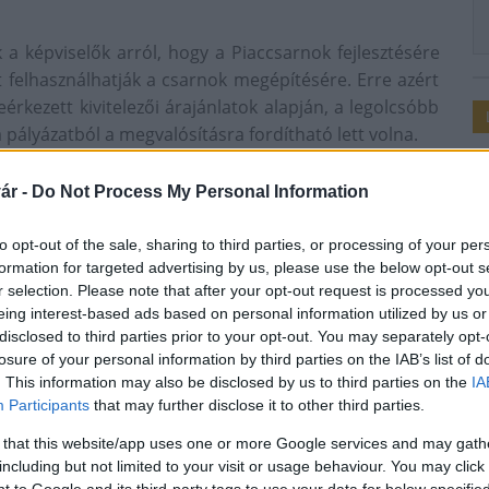
k a képviselők arról, hogy a Piaccsarnok fejlesztésére
t felhasználhatják a csarnok megépítésére. Erre azért
érkezett kivitelezői árajánlatok alapján, a legolcsóbb
a pályázatból a megvalósításra fordítható lett volna.
lül lehetőség volt tartalékkeret képzésére, amely a
ár -
Do Not Process My Personal Information
tőséggel élve nyújtottuk be pályázatunkat, amely
rre hivatkozva.
to opt-out of the sale, sharing to third parties, or processing of your per
került, a megvalósítás érdekében, ezzel elkerülte azt,
formation for targeted advertising by us, please use the below opt-out s
 a különbözetet és azt is, hogy újabb közbeszerzést
r selection. Please note that after your opt-out request is processed y
eing interest-based ads based on personal information utilized by us or
ig elhúzódott volna az eljárás. „Sikerült megegyeznünk
disclosed to third parties prior to your opt-out. You may separately opt-
ázat tartalékkeretét felhasználjuk a megvalósításra,
losure of your personal information by third parties on the IAB’s list of
ező.” – szögezte le Hidvégi József, Fonyód város
. This information may also be disclosed by us to third parties on the
IA
Participants
that may further disclose it to other third parties.
 that this website/app uses one or more Google services and may gath
including but not limited to your visit or usage behaviour. You may click 
 to Google and its third-party tags to use your data for below specifi