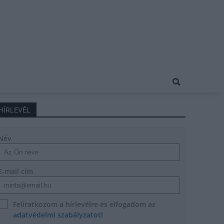
HÍRLEVÉL
Név
E-mail cím
Feliratkozom a hírlevélre és elfogadom az
adatvédelmi szabályzatot!