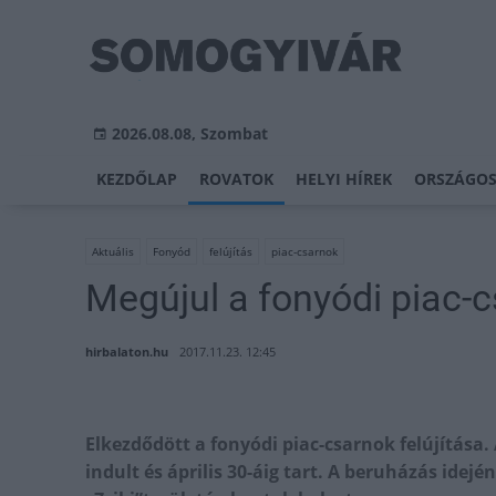
2026.08.08, Szombat
KEZDŐLAP
ROVATOK
HELYI HÍREK
ORSZÁGOS
Aktuális
Fonyód
felújítás
piac-csarnok
Megújul a fonyódi piac-
hirbalaton.hu
2017.11.23. 12:45
Elkezdődött a fonyódi piac-csarnok felújítása
indult és április 30-áig tart. A beruházás idejé