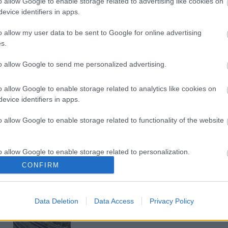
o allow Google to enable storage related to advertising like cookies on
evice identifiers in apps.
M1 bővítés: már zajlik a teljesen új
o allow my user data to be sent to Google for online advertising
Bicske Kelet csomópont építése
s.
to allow Google to send me personalized advertising.
Új gyalogosátkelők és jelzőlámpás
o allow Google to enable storage related to analytics like cookies on
csomópont épül Angyalföldön
evice identifiers in apps.
o allow Google to enable storage related to functionality of the website
Másfélszeresére bővítik
o allow Google to enable storage related to personalization.
Hódmezővásárhely jó hírű
református iskoláját
CONFIRM
o allow Google to enable storage related to security, including
cation functionality and fraud prevention, and other user protection.
Látványos építési szakasz indult
Data Deletion
Data Access
Privacy Policy
be a Flórián téri felüljárón