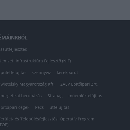
ÉMÁINKBÓL
vasútfejlesztés
Nemzeti Infrastruktúra Fejlesztő (NIF)
épületfelújítás
szennyvíz
kerékpárút
Swietelsky Magyarország Kft.
ZÁÉV Építőipari Zrt.
energetikai beruházás
Strabag
műemlékfelújítás
építőipari cégek
Pécs
útfelújítás
Terület- és Településfejlesztési Operatív Program
(TOP)