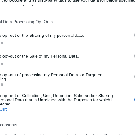
ogle consent section.
l Data Processing Opt Outs
o opt-out of the Sharing of my personal data.
In
Helyi hírek
o opt-out of the Sale of my Personal Data.
In
to opt-out of processing my Personal Data for Targeted
ing.
In
o opt-out of Collection, Use, Retention, Sale, and/or Sharing
ány - itatók
Amire többmillióan vártunk:
ersonal Data that Is Unrelated with the Purposes for which it
egítik a
szombattól másodfokúra
lected.
Out
 a somogyi
csökken a riasztás
consents