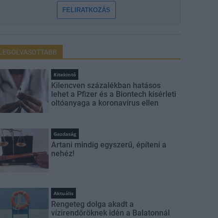
FELIRATKOZÁS
LEGOLVASOTTABB
Kitekintő
Kilencven százalékban hatásos
lehet a Pfizer és a Biontech kísérleti
oltóanyaga a koronavírus ellen
Gazdaság
Ártani mindig egyszerű, építeni a
nehéz!
Aktuális
Rengeteg dolga akadt a
vízirendőröknek idén a Balatonnál