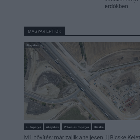
erdőkben
MAGYAR ÉPÍTŐK
Útépítés
autópálya
útépítés
M1-es autópálya
Bicske
M1 bővítés: már zajlik a teljesen új Bicske Kele