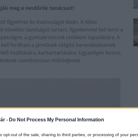
ják meg a rendőrök tanácsait!
tt figyelmet és óvatosságot kíván. A télies
 követési távolságot tartani, figyelemmel kell lenni a
épességre, a gumiabroncsok csökkent tapadására. A
 kell fordítani a járművek világító berendezéseinek
lő tisztítására, karbantartására. Ugyanilyen fontos,
endezések üzembiztosan működjenek.
ár -
Do Not Process My Personal Information
to opt-out of the sale, sharing to third parties, or processing of your per