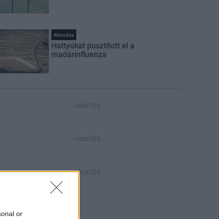
Aktuális
Hattyúkat pusztított el a
madárinfluenza
HIRDETÉS
HÍRDETÉS
HÍRDETÉS
sonal or