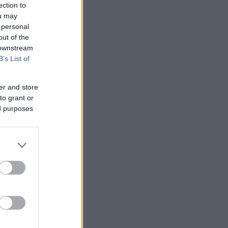
ection to
ou may
 personal
out of the
 downstream
B’s List of
er and store
to grant or
ed purposes