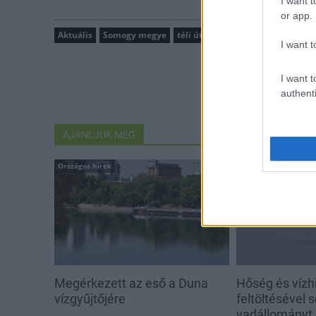
I want t
or app.
Aktuális
Somogy megye
téli útviszonyok
I want t
I want t
authenti
AJÁNLJUK MÉG
Országos hírek
Aktuális
Megérkezett az eső a Duna
Hőség és vízhi
vízgyűjtőjére
feltöltésével s
vadállományt