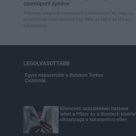
csomópont építése
Tizenegy meglévő csomópontot korszerűsít és négy új,
különszintű csomópontot hoz létre az MKIF az M1-es
bővítésénél.
LEGOLVASOTTABB
Egyre népszerűbb a Balatoni Torkos
Csütörtök
Kilencven százalékban hatásos
lehet a Pfizer és a Biontech kísérle
oltóanyaga a koronavírus ellen