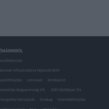
ÉMÁINKBÓL
vasútfejlesztés
Nemzeti Infrastruktúra Fejlesztő (NIF)
épületfelújítás
szennyvíz
kerékpárút
Swietelsky Magyarország Kft.
ZÁÉV Építőipari Zrt.
energetikai beruházás
Strabag
műemlékfelújítás