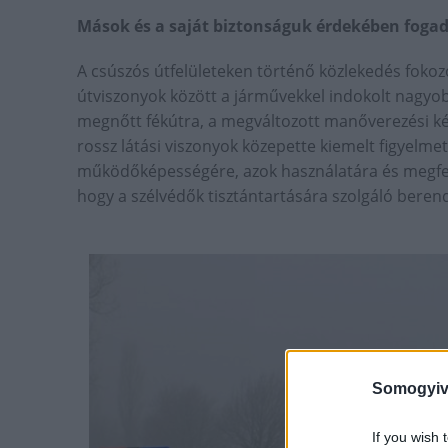
Mások és a saját biztonságuk érdekében fogad
A csúszós útfelületeken történő közlekedés fokozo
útviszonyok között a járművekkel indokolt nagyobb
megnőtt fékútra, a megváltozott manőverezési k
rossz látási viszonyok közepette kiemelt figyelmet
működőképességére, azok használatára és megfele
hogy a szélvédők tisztántartására szolgáló ber
Somogyiv
If you wish 