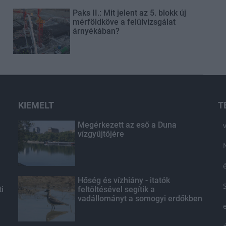
Paks II.: Mit jelent az 5. blokk új
mérföldköve a felülvizsgálat
árnyékában?
KIEMELT
T
Megérkezett az eső a Duna
vízgyűjtőjére
Hőség és vízhiány - itatók
ti
feltöltésével segítik a
vadállományt a somogyi erdőkben