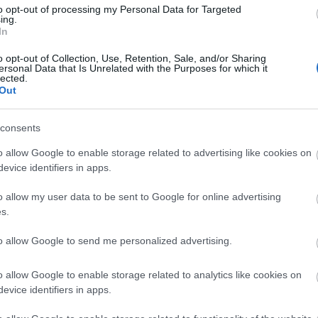
to opt-out of processing my Personal Data for Targeted
éretű gumiabroncsot szabad felszerelni, amilyet a
ing.
 alatt már nem teljesíti feladatát. Utazást
In
célállomás szerinti országban vezettek-e be olyan
o opt-out of Collection, Use, Retention, Sale, and/or Sharing
agy éppen a hólánc kötelező használatára irányul!
ersonal Data that Is Unrelated with the Purposes for which it
lected.
 nélkül ne induljunk útnak, mert ezek meglétét akár
Out
tételévé tehetik.
consents
k járművük világító-, és fékrendszerét,
o allow Google to enable storage related to advertising like cookies on
evice identifiers in apps.
törlők állapotát! Jó szolgálatot tehet az autóban
ntos, hogy a járművezetők folyamatosan
o allow my user data to be sent to Google for online advertising
hóláncot is tegyenek a járműbe.
s.
to allow Google to send me personalized advertising.
lyt jelenthet. A csapadékos, illetve csúszós úttesten a
csúszástól való félelem eltereli a figyelmüket és
o allow Google to enable storage related to analytics like cookies on
evice identifiers in apps.