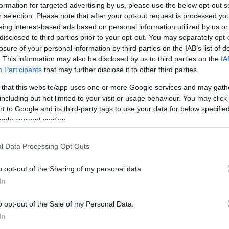
formation for targeted advertising by us, please use the below opt-out s
r selection. Please note that after your opt-out request is processed y
eing interest-based ads based on personal information utilized by us or
disclosed to third parties prior to your opt-out. You may separately opt-
losure of your personal information by third parties on the IAB’s list of
. This information may also be disclosed by us to third parties on the
IA
Participants
that may further disclose it to other third parties.
 that this website/app uses one or more Google services and may gath
including but not limited to your visit or usage behaviour. You may click 
 to Google and its third-party tags to use your data for below specifi
ogle consent section.
l Data Processing Opt Outs
o opt-out of the Sharing of my personal data.
In
tómű és a gumik kifogástalan állapota. A megfelelően
n jelentősen lerövidül a féktávolság, mely főleg az
o opt-out of the Sale of my Personal Data.
etén akár életet is menthet. A téli gumik használata
In
bb úttartással a zord körülmények közötti egyenletes