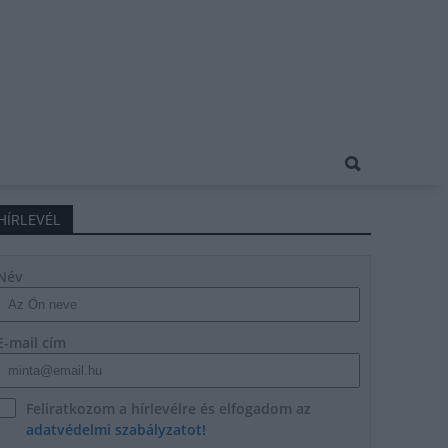
HÍRLEVÉL
Név
E-mail cím
Feliratkozom a hírlevélre és elfogadom az
adatvédelmi szabályzatot!