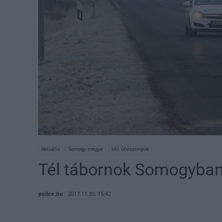
Aktuális
Somogy megye
téli útviszonyok
Tél tábornok Somogyba
police.hu
2017.11.30. 15:42