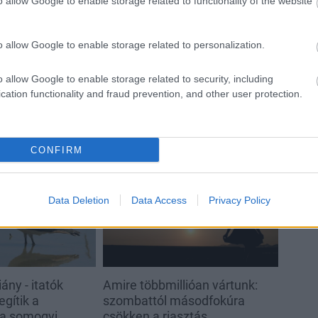
o allow Google to enable storage related to functionality of the website
o allow Google to enable storage related to personalization.
o allow Google to enable storage related to security, including
cation functionality and fraud prevention, and other user protection.
CONFIRM
Helyi hírek
Data Deletion
Data Access
Privacy Policy
ány - itatók
Amire többmillióan vártunk:
egítik a
szombattól másodfokúra
 a somogyi
csökken a riasztás