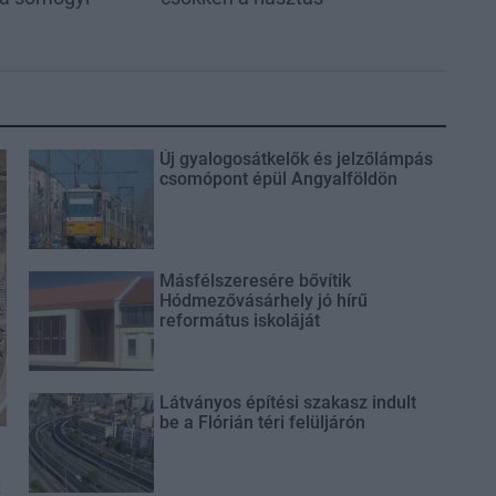
Új gyalogosátkelők és jelzőlámpás
csomópont épül Angyalföldön
Másfélszeresére bővítik
Hódmezővásárhely jó hírű
református iskoláját
Látványos építési szakasz indult
be a Flórián téri felüljárón
t