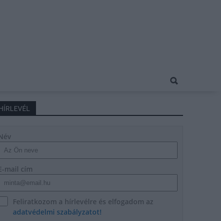
HÍRLEVÉL
Név
E-mail cím
Feliratkozom a hírlevélre és elfogadom az
adatvédelmi szabályzatot!