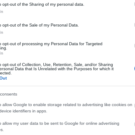
de az elmúlt években nemcsak a béreket rendezték,
o opt-out of the Sharing of my personal data.
 is.
In
ja 40 százalékkal, a második szakaszba lépőké pedig
o opt-out of the Sale of my Personal Data.
 hogy vonzóbb legyen az egyetemi pálya - fogalmazott
In
to opt-out of processing my Personal Data for Targeted
énzügyi helyzete is jelentősen változott: míg 2014-ben
ing.
intézmények számláján, jelenleg 320 milliárd forint van.
In
atási intézmények 15 milliárd forinttal többet
o opt-out of Collection, Use, Retention, Sale, and/or Sharing
ersonal Data that Is Unrelated with the Purposes for which it
t a kutatási kiválóság alapján osztják szét, mert
lected.
Out
 terelni.
consents
ok
bérfejlesztés
o allow Google to enable storage related to advertising like cookies on
evice identifiers in apps.
o allow my user data to be sent to Google for online advertising
s.