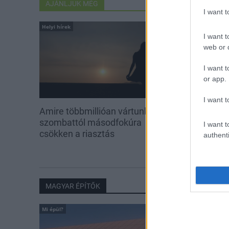
AJÁNLJUK MÉG
I want 
Helyi hírek
Aktuális
I want t
web or d
I want t
or app.
I want t
Amire többmillióan vártunk:
Kevesebb fény
szombattól másodfokúra
I want t
csökken a riasztás
authenti
MAGYAR ÉPÍTŐK
Mi épül?