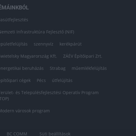
ÉMÁINKBÓL
vasútfejlesztés
Nemzeti Infrastruktúra Fejlesztő (NIF)
épületfelújítás
szennyvíz
kerékpárút
Swietelsky Magyarország Kft.
ZÁÉV Építőipari Zrt.
energetikai beruházás
Strabag
műemlékfelújítás
építőipari cégek
Pécs
útfelújítás
Terület- és Településfejlesztési Operatív Program
(TOP)
Modern városok program
BC COMM
Süti beállítások