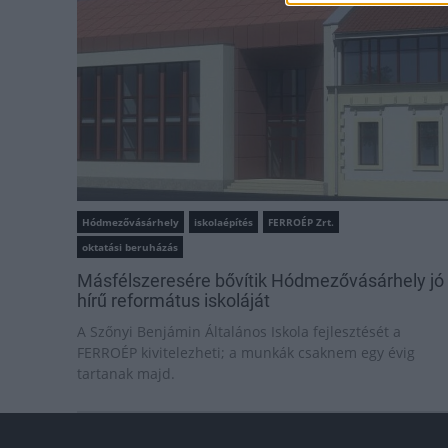
Hódmezővásárhely
iskolaépítés
FERROÉP Zrt.
oktatási beruházás
Másfélszeresére bővítik Hódmezővásárhely jó
hírű református iskoláját
A Szőnyi Benjámin Általános Iskola fejlesztését a
FERROÉP kivitelezheti; a munkák csaknem egy évig
tartanak majd.