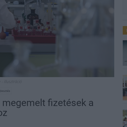
- illusztráció
jlesztés
ő megemelt fizetések a
oz