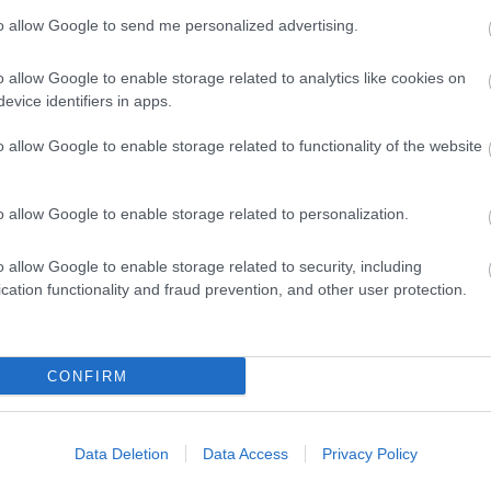
to allow Google to send me personalized advertising.
Országos hírek
o allow Google to enable storage related to analytics like cookies on
evice identifiers in apps.
o allow Google to enable storage related to functionality of the website
o allow Google to enable storage related to personalization.
t!
Kecskeméten is szakirányú
továbbképzésekkel erősít a Gál
o allow Google to enable storage related to security, including
Ferenc Egyetem
cation functionality and fraud prevention, and other user protection.
CONFIRM
Látványos építési szakasz indult
Data Deletion
Data Access
Privacy Policy
be a Flórián téri felüljárón