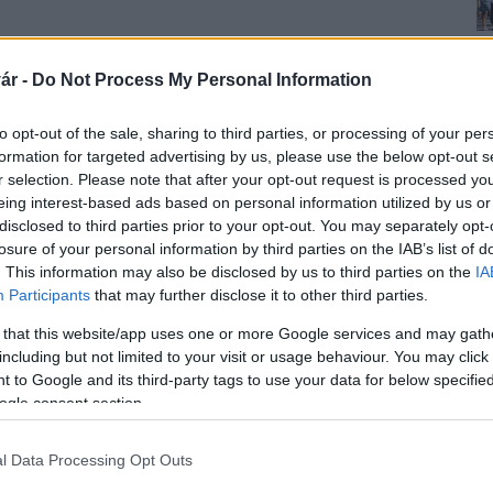
ár -
Do Not Process My Personal Information
l megemelt fizetések a felsőoktatásban
Minisztériumának (Emmi) oktatásért felelős
to opt-out of the sale, sharing to third parties, or processing of your per
formation for targeted advertising by us, please use the below opt-out s
r selection. Please note that after your opt-out request is processed y
anuárban kezdték meg a felsőoktatási oktatók, kutatók
eing interest-based ads based on personal information utilized by us or
zalékkal nőttek a bérek. Tavaly és idén pedig további
disclosed to third parties prior to your opt-out. You may separately opt-
lék volt az emelés.
losure of your personal information by third parties on the IAB’s list of
. This information may also be disclosed by us to third parties on the
IA
 egy egyetemi tanár 430 ezer forint körül keresett,
Participants
that may further disclose it to other third parties.
A tanársegédek esetében 175 ezer forintról 222 ezer
 that this website/app uses one or more Google services and may gath
l 416 ezer forintra nőtt az alapbér.
including but not limited to your visit or usage behaviour. You may click 
ént, a kormány azonban itt nem áll meg - jelentette
 to Google and its third-party tags to use your data for below specifi
ogle consent section.
ek, azaz a garantált jövedelemminimum feletti bér
l Data Processing Opt Outs
ási oktató-kutatói pálya a fiataloknak, azt válaszolta,