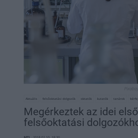
Pixabay 
Aktuális
felsőoktatási dolgozók
oktatók
kutatók
tanárok
bérfe
Megérkeztek az idei els
felsőoktatási dolgozókh
MTI
2018.02.10. 18:30