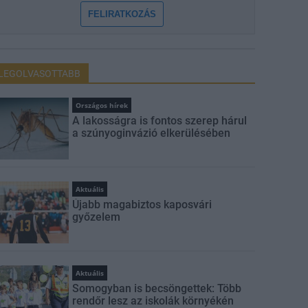
FELIRATKOZÁS
LEGOLVASOTTABB
Országos hírek
A lakosságra is fontos szerep hárul
a szúnyoginvázió elkerülésében
Aktuális
Újabb magabiztos kaposvári
győzelem
Aktuális
Somogyban is becsöngettek: Több
rendőr lesz az iskolák környékén