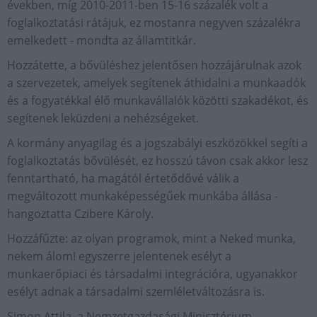
években, míg 2010-2011-ben 15-16 százalék volt a
foglalkoztatási rátájuk, ez mostanra negyven százalékra
emelkedett - mondta az államtitkár.
Hozzátette, a bővüléshez jelentősen hozzájárulnak azok
a szervezetek, amelyek segítenek áthidalni a munkaadók
és a fogyatékkal élő munkavállalók közötti szakadékot, és
segítenek leküzdeni a nehézségeket.
A kormány anyagilag és a jogszabályi eszközökkel segíti a
foglalkoztatás bővülését, ez hosszú távon csak akkor lesz
fenntartható, ha magától értetődővé válik a
megváltozott munkaképességűek munkába állása -
hangoztatta Czibere Károly.
Hozzáfűzte: az olyan programok, mint a Neked munka,
nekem álom! egyszerre jelentenek esélyt a
munkaerőpiaci és társadalmi integrációra, ugyanakkor
esélyt adnak a társadalmi szemléletváltozásra is.
Simon Attila, a Nemzetgazdasági Minisztérium