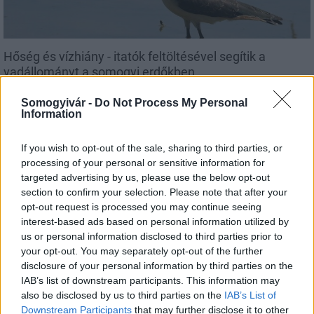
Hőség és vízhiány - itatók feltöltésével segítik a
vadállományt a somogyi erdőkben
Somogyivár -
Do Not Process My Personal
Information
If you wish to opt-out of the sale, sharing to third parties, or
Helyi hírek
processing of your personal or sensitive information for
targeted advertising by us, please use the below opt-out
section to confirm your selection. Please note that after your
opt-out request is processed you may continue seeing
interest-based ads based on personal information utilized by
us or personal information disclosed to third parties prior to
your opt-out. You may separately opt-out of the further
disclosure of your personal information by third parties on the
Amire többmillióan vártunk: szombattól másodfokúra
IAB’s list of downstream participants. This information may
csökken a riasztás
also be disclosed by us to third parties on the
IAB’s List of
Downstream Participants
that may further disclose it to other