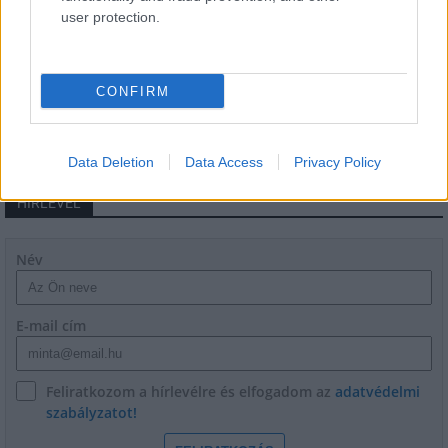
user protection.
Másfélszeresére bővítik
Hódmezővásárhely jó hírű református
iskoláját
CONFIRM
Data Deletion
Data Access
Privacy Policy
HÍRLEVÉL
Név
E-mail cím
Feliratkozom a hírlevélre és elfogadom az
adatvédelmi
szabályzatot!