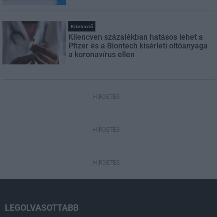
Kitekintő
Kilencven százalékban hatásos lehet a
Pfizer és a Biontech kísérleti oltóanyaga
a koronavírus ellen
HIRDETÉS
HÍRDETÉS
HÍRDETÉS
LEGOLVASOTTABB