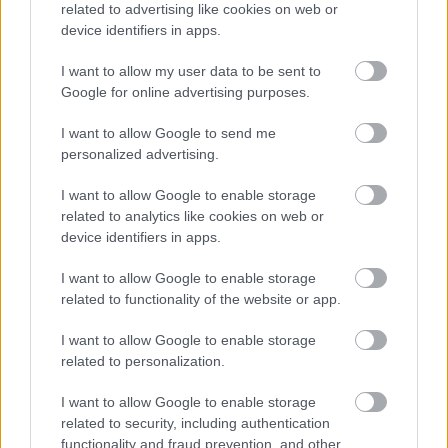
Város-Teampannon Kereskedelmi és Szolgáltató Kft.
parkfelújítás
related to advertising like cookies on web or
device identifiers in apps.
Újragondolják Lipótváros rejtett, zöld parkját
Indulhat a Honvéd tér megújításának tervezése, ahol a
I want to allow my user data to be sent to
klímatudatos gondolkodás és a helyi identitás erősítése kerül a
Google for online advertising purposes.
középpontba.
I want to allow Google to send me
personalized advertising.
Történelmi táj, amelynek minden köve
mesél – megújul a tatai Angolkert
I want to allow Google to enable storage
related to analytics like cookies on web or
device identifiers in apps.
M1 bővítés: már zajlik a teljesen új
I want to allow Google to enable storage
Bicske Kelet csomópont építése
related to functionality of the website or app.
I want to allow Google to enable storage
related to personalization.
Új gyalogosátkelők és jelzőlámpás
csomópont épül Angyalföldön
I want to allow Google to enable storage
related to security, including authentication
functionality and fraud prevention, and other