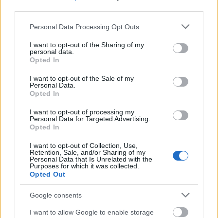
third parties.
Please note that this website/app uses one or more Google
Personal Data Processing Opt Outs
services and may gather and store information including but
not limited to your visit or usage behaviour. You may click to
I want to opt-out of the Sharing of my
personal data.
grant or deny consent to Google and its third-party tags to
MAGYAR ÉPÍTŐK
Opted In
use your data for below specified purposes in below Google
consent section.
I want to opt-out of the Sale of my
Mi épül?
Personal Data.
Opted In
I want to opt-out of processing my
Personal Data for Targeted Advertising.
Opted In
I want to opt-out of Collection, Use,
Retention, Sale, and/or Sharing of my
Personal Data that Is Unrelated with the
Purposes for which it was collected.
Opted Out
Google consents
Belváros-Lipótváros
játszótér
I want to allow Google to enable storage