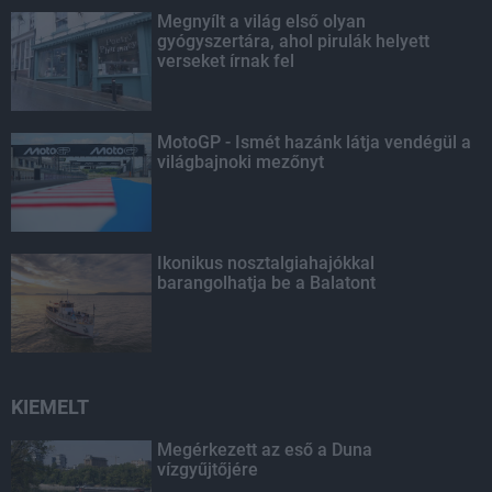
Megnyílt a világ első olyan
gyógyszertára, ahol pirulák helyett
verseket írnak fel
MotoGP - Ismét hazánk látja vendégül a
világbajnoki mezőnyt
Ikonikus nosztalgiahajókkal
barangolhatja be a Balatont
KIEMELT
Megérkezett az eső a Duna
vízgyűjtőjére