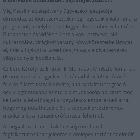
a szervezők Budapesten, sajtótájékoztatón.
Vég Katalin, az alapítvány ügyvezető igazgatója
elmondta, az idén szervezték meg negyedik alkalommal a
programot, amelyben 220 fogyatékos ember vehet részt
Budapesten és vidéken. Lesz olyan résztvevő, aki
cukrászdába, virágboltba vagy könyvkötészetbe látogat
el, más a logisztika, a webdesign vagy a divattervezés
világába nyer bepillantást.
Czibere Károly, az Emberi Erőforrások Minisztériumának
(Emmi) szociális ügyekért és társadalmi felzárkózásért
felelős államtitkára kiemelte, a társadalmi integráció
egyik legfontosabb színtere a munkaerőpiac, ezért meg
kell adni a lehetőséget a fogyatékos embereknek arra,
hogy megmutathassák, ők is képesek értékteremtő
munkára és a nemzet erőforrásai lehetnek.
A megváltozott munkaképességű emberek
foglalkoztatásában jelentős előrelépés történt az elmúlt