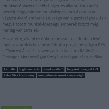
munkaerőpiacért felelős helyettes államtitkára arról
beszélt, hogy minden munkaképes korú és munkát
végezni akaró emberre szüksége van a gazdaságnak, és a
megváltozott munkaképességű emberek között még
mindig van tartalék.
Hozzátette, állami és önkormányzati tulajdonban lévő
foglalkoztatók is bekapcsolódtak a programba, így a BKV,
a Fővárosi Állat- és Növénykert, a Kossuth Rádió és az
Országos Meteorológiai Szolgálat is fogad résztvevőket.
Aktuális
foglalkoztatás
munkavállaló
fogyatékossággal élők
Salva Vita Alapítvány
megváltozott munkaképességű