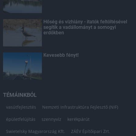
Hőség és vízhiány - itatók feltöltésével
segítik a vadállományt a somogyi
erdőkben
Kevesebb fényt!
TÉMÁINKBÓL
vasútfejlesztés
Nemzeti Infrastruktúra Fejlesztő (NIF)
épületfelújítás
szennyvíz
kerékpárút
Swietelsky Magyarország Kft.
ZÁÉV Építőipari Zrt.