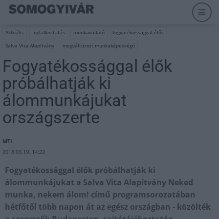
Aktuális
foglalkoztatás
munkavállaló
fogyatékossággal élők
Salva Vita Alapítvány
megváltozott munkaképességű
Fogyatékossággal élők
próbálhatják ki
álommunkájukat
országszerte
MTI
2018.03.19. 14:22
Fogyatékossággal élők próbálhatják ki
álommunkájukat a Salva Vita Alapítvány Neked
munka, nekem álom! című programsorozatában
hétfőtől több napon át az egész országban - közölték