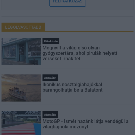
FELIRATKOZÁS
LEGOLVASOTTABB
Kitekintő
Megnyílt a világ első olyan
gyógyszertára, ahol pirulák helyett
verseket írnak fel
Aktuális
Ikonikus nosztalgiahajókkal
barangolhatja be a Balatont
Aktuális
MotoGP - Ismét hazánk látja vendégül a
világbajnoki mezőnyt