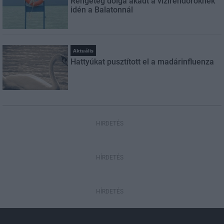
Rengeteg dolga akadt a vízirendőröknek
idén a Balatonnál
Aktuális
Hattyúkat pusztított el a madárinfluenza
HIRDETÉS
HÍRDETÉS
HÍRDETÉS