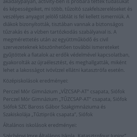
akadálypályán, activity-ben is próbára tették tudásukat
és képességeiket, mi több, tűzoltó szakfelszereléseket és
veszélyes anyagot jelölő táblát is fel kellett ismerniük. A
diákok bizonyították, tisztában vannak a biztonságos
tűzrakás és a vízben tartózkodás szabályaival is. A
megmérettetés után az együttműködő és civil
szervezeteknek köszönhetően további ismereteket
gyűjtöttek a fiatalok az erdők védelmével kapcsolatban,
gyakorolták az újraélesztést, és meghallgatták, miként
lehet a lakosságot ivóvízzel ellátni katasztrófa esetén.
Középiskolások eredményei:
Perczel Mór Gimnázium „VÍZCSAP-AT” csapata, Siófok
Perczel Mór Gimnázium „TŰZCSAP-AT” csapata, Siófok
Siófok SZC Baross Gábor Szakgimnáziuma és
Szakiskolája „Tűztiprók csapata”, Siófok
Általános iskolások eredményei:
Széchényi Imre Általános Iskola „Katasztrofour Junior”