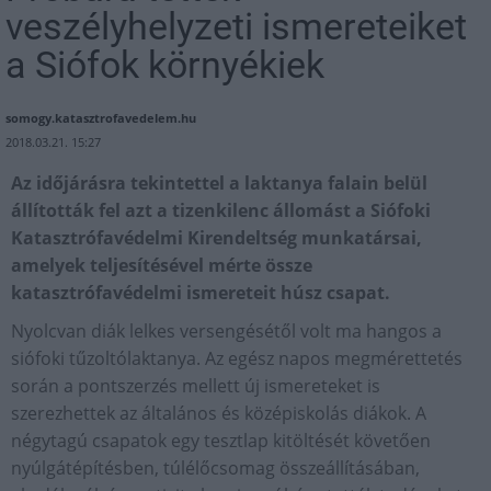
veszélyhelyzeti ismereteiket
a Siófok környékiek
somogy.katasztrofavedelem.hu
2018.03.21. 15:27
Az időjárásra tekintettel a laktanya falain belül
állították fel azt a tizenkilenc állomást a Siófoki
Katasztrófavédelmi Kirendeltség munkatársai,
amelyek teljesítésével mérte össze
katasztrófavédelmi ismereteit húsz csapat.
Nyolcvan diák lelkes versengésétől volt ma hangos a
siófoki tűzoltólaktanya. Az egész napos megmérettetés
során a pontszerzés mellett új ismereteket is
szerezhettek az általános és középiskolás diákok. A
négytagú csapatok egy tesztlap kitöltését követően
nyúlgátépítésben, túlélőcsomag összeállításában,