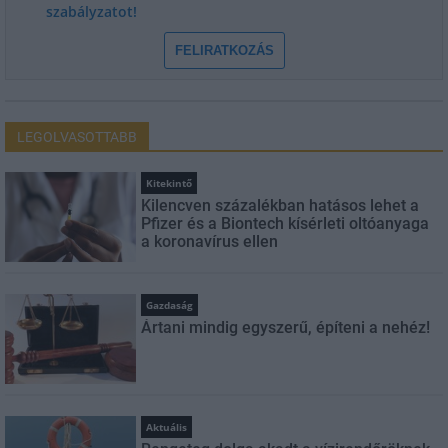
szabályzatot!
FELIRATKOZÁS
LEGOLVASOTTABB
Kitekintő
Kilencven százalékban hatásos lehet a
Pfizer és a Biontech kísérleti oltóanyaga
a koronavírus ellen
Gazdaság
Ártani mindig egyszerű, építeni a nehéz!
Aktuális