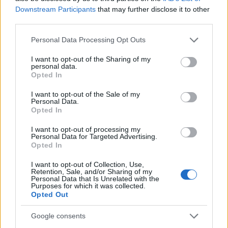
Downstream Participants
that may further disclose it to other
third parties.
Please note that this website/app uses one or more Google
Personal Data Processing Opt Outs
services and may gather and store information including but
not limited to your visit or usage behaviour. You may click to
I want to opt-out of the Sharing of my
personal data.
Hőség és vízhiány - itatók feltöltésével segítik a
grant or deny consent to Google and its third-party tags to
Opted In
vadállományt a somogyi erdőkben
use your data for below specified purposes in below Google
consent section.
I want to opt-out of the Sale of my
Personal Data.
Opted In
I want to opt-out of processing my
Personal Data for Targeted Advertising.
Helyi hírek
Opted In
I want to opt-out of Collection, Use,
Retention, Sale, and/or Sharing of my
Personal Data that Is Unrelated with the
Purposes for which it was collected.
Opted Out
Google consents
Amire többmillióan vártunk: szombattól másodfokúra