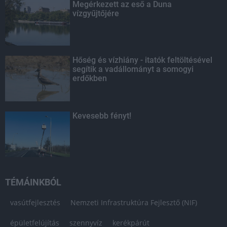
Megérkezett az eső a Duna
vízgyűjtőjére
Hőség és vízhiány - itatók feltöltésével
segítik a vadállományt a somogyi
erdőkben
Kevesebb fényt!
TÉMÁINKBÓL
vasútfejlesztés
Nemzeti Infrastruktúra Fejlesztő (NIF)
épületfelújítás
szennyvíz
kerékpárút