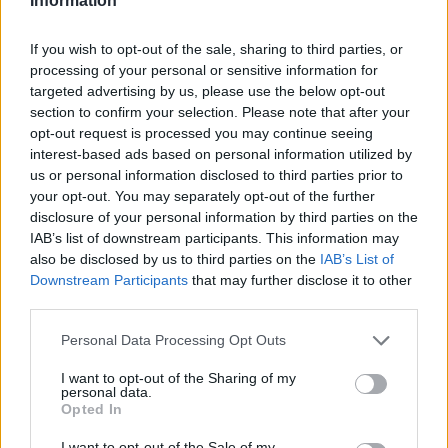
Information
Aktuális
If you wish to opt-out of the sale, sharing to third parties, or
processing of your personal or sensitive information for
targeted advertising by us, please use the below opt-out
section to confirm your selection. Please note that after your
opt-out request is processed you may continue seeing
interest-based ads based on personal information utilized by
us or personal information disclosed to third parties prior to
your opt-out. You may separately opt-out of the further
Hőség és vízhiány - itatók feltöltésével segítik a
disclosure of your personal information by third parties on the
vadállományt a somogyi erdőkben
IAB’s list of downstream participants. This information may
also be disclosed by us to third parties on the
IAB’s List of
Downstream Participants
that may further disclose it to other
third parties.
Please note that this website/app uses one or more Google
Personal Data Processing Opt Outs
Helyi hírek
services and may gather and store information including but
not limited to your visit or usage behaviour. You may click to
I want to opt-out of the Sharing of my
personal data.
grant or deny consent to Google and its third-party tags to
Opted In
use your data for below specified purposes in below Google
consent section.
I want to opt-out of the Sale of my