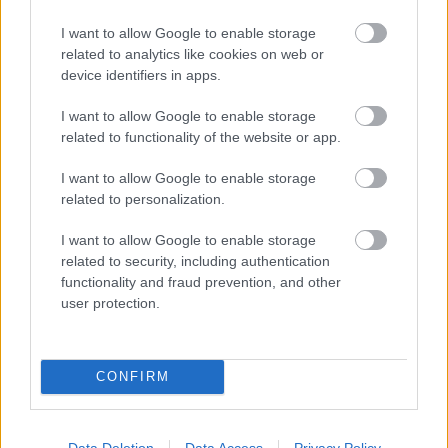
I want to allow Google to enable storage
related to analytics like cookies on web or
device identifiers in apps.
autópálya
útépítés
M1-es autópálya
Bicske
I want to allow Google to enable storage
related to functionality of the website or app.
M1 bővítés: már zajlik a teljesen új Bicske Kelet
csomópont építése
I want to allow Google to enable storage
Tizenegy meglévő csomópontot korszerűsít és négy új,
related to personalization.
különszintű csomópontot hoz létre az MKIF az M1-es
bővítésénél.
I want to allow Google to enable storage
related to security, including authentication
functionality and fraud prevention, and other
Új gyalogosátkelők és jelzőlámpás
csomópont épül Angyalföldön
user protection.
CONFIRM
Másfélszeresére bővítik
Hódmezővásárhely jó hírű református
iskoláját
Data Deletion
Data Access
Privacy Policy