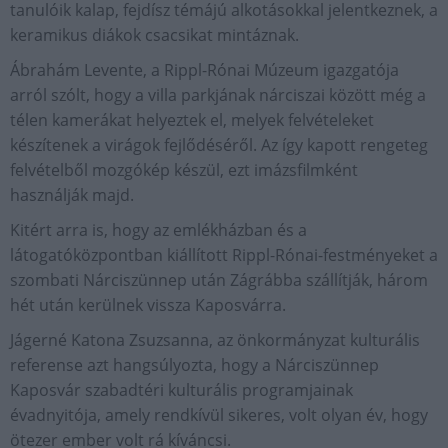
tanulóik kalap, fejdísz témájú alkotásokkal jelentkeznek, a
keramikus diákok csacsikat mintáznak.
Ábrahám Levente, a Rippl-Rónai Múzeum igazgatója
arról szólt, hogy a villa parkjának nárciszai között még a
télen kamerákat helyeztek el, melyek felvételeket
készítenek a virágok fejlődéséről. Az így kapott rengeteg
felvételből mozgókép készül, ezt imázsfilmként
használják majd.
Kitért arra is, hogy az emlékházban és a
látogatóközpontban kiállított Rippl-Rónai-festményeket a
szombati Nárciszünnep után Zágrábba szállítják, három
hét után kerülnek vissza Kaposvárra.
Jágerné Katona Zsuzsanna, az önkormányzat kulturális
referense azt hangsúlyozta, hogy a Nárciszünnep
Kaposvár szabadtéri kulturális programjainak
évadnyitója, amely rendkívül sikeres, volt olyan év, hogy
ötezer ember volt rá kíváncsi.