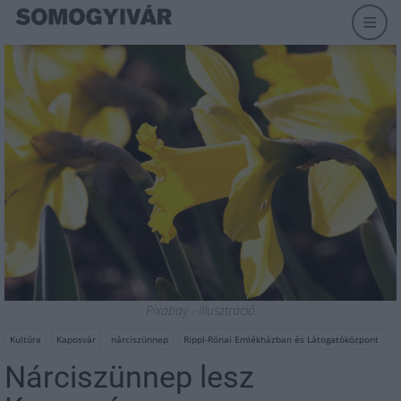
Pixabay - illusztráció
Kultúra
Kaposvár
nárciszünnep
Rippl-Rónai Emlékházban és Látogatóközpont
Nárciszünnep lesz