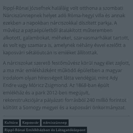
Rippl-Rónai Józsefnek haláláig volt otthona a szombati
Nárciszünnepnek helyet adó Róma-hegyi villa és annak
ezekben a napokban nárciszokkal díszített parkja. A
művész a pajtaépületből átalakított műteremben
alkotott, galambokat, méheket, szarvasmarhákat tartott,
és volt egy szamara is, amelynek néhány évvel ezelőtt a
kaposvári sétálóutcán is emléket állítottak.
A nárciszokat szerető festőművész körül nagy élet zajlott,
a ma már emlékházként működő épületben a magyar
irodalom olyan hírességeit látta vendégül, mint Ady
Endre vagy Móricz Zsigmond. Az 1868-ban épült
emlékház és a park 2012-ben megújult,
rekonstrukciójára pályázati forrásból 240 millió forintot
költött a Somogy megyei és a kaposvári önkormányzat.
Kultúra
Kaposvár
nárciszünnep
Rippl-Rónai Emlékházban és Látogatóközpont