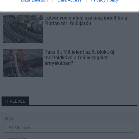
Látványos építési szakasz indult be a
Flórián téri felüljárón
Paks II.: Mit jelent az 5. blokk új
mérföldköve a felülvizsgálat
árnyékában?
HÍRLEVÉL
Név