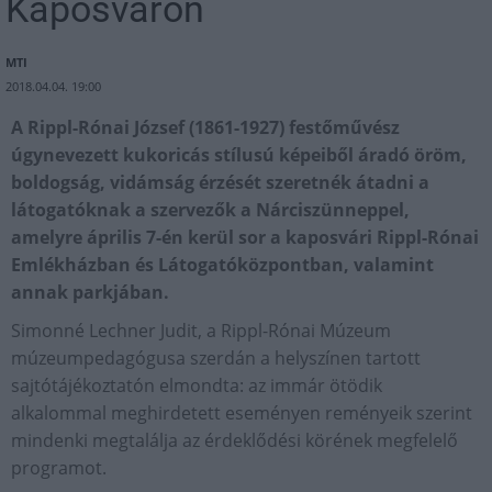
Kaposváron
MTI
2018.04.04. 19:00
A Rippl-Rónai József (1861-1927) festőművész
úgynevezett kukoricás stílusú képeiből áradó öröm,
boldogság, vidámság érzését szeretnék átadni a
látogatóknak a szervezők a Nárciszünneppel,
amelyre április 7-én kerül sor a kaposvári Rippl-Rónai
Emlékházban és Látogatóközpontban, valamint
annak parkjában.
Simonné Lechner Judit, a Rippl-Rónai Múzeum
múzeumpedagógusa szerdán a helyszínen tartott
sajtótájékoztatón elmondta: az immár ötödik
alkalommal meghirdetett eseményen reményeik szerint
mindenki megtalálja az érdeklődési körének megfelelő
programot.