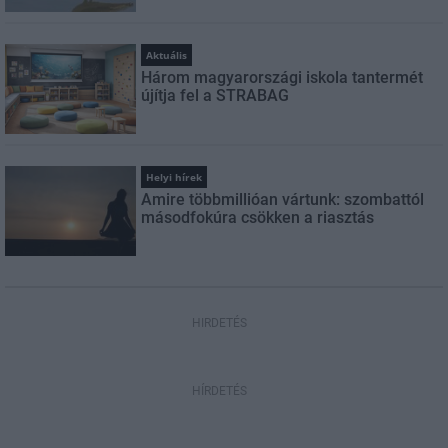
Aktuális
Három magyarországi iskola tantermét
újítja fel a STRABAG
Helyi hírek
Amire többmillióan vártunk: szombattól
másodfokúra csökken a riasztás
HIRDETÉS
HÍRDETÉS