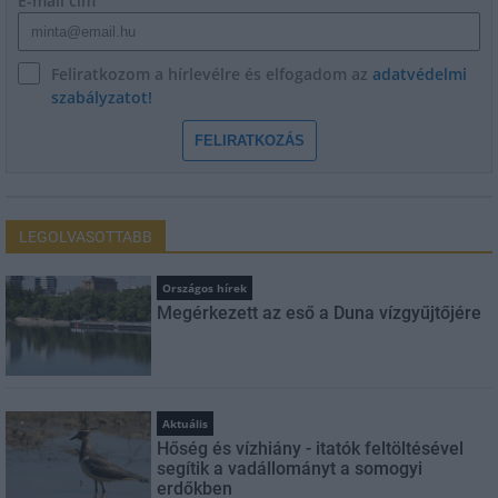
E-mail cím
Feliratkozom a hírlevélre és elfogadom az
adatvédelmi
szabályzatot!
FELIRATKOZÁS
LEGOLVASOTTABB
Országos hírek
Megérkezett az eső a Duna vízgyűjtőjére
Aktuális
Hőség és vízhiány - itatók feltöltésével
segítik a vadállományt a somogyi
erdőkben