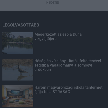
HÍRDETÉS
LEGOLVASOTTABB
Megérkezett az eső a Duna
vízgyűjtőjére
Hőség és vízhiány - itatók feltöltésével
segítik a vadállományt a somogyi
erdőkben
Három magyarországi iskola tantermét
újítja fel a STRABAG