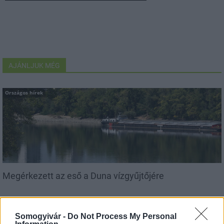
AJÁNLJUK MÉG
Országos hírek
Megérkezett az eső a Duna vízgyűjtőjére
Somogyivár -
Do Not Process My Personal