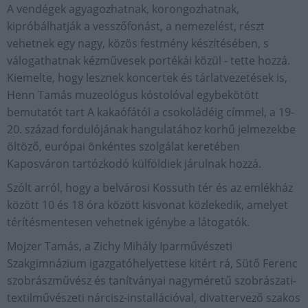
A vendégek agyagozhatnak, korongozhatnak,
kipróbálhatják a vesszőfonást, a nemezelést, részt
vehetnek egy nagy, közös festmény készítésében, s
válogathatnak kézművesek portékái közül - tette hozzá.
Kiemelte, hogy lesznek koncertek és tárlatvezetések is,
Henn Tamás muzeológus kóstolóval egybekötött
bemutatót tart A kakaófától a csokoládéig címmel, a 19-
20. század fordulójának hangulatához korhű jelmezekbe
öltöző, európai önkéntes szolgálat keretében
Kaposváron tartózkodó külföldiek járulnak hozzá.
Szólt arról, hogy a belvárosi Kossuth tér és az emlékház
között 10 és 18 óra között kisvonat közlekedik, amelyet
térítésmentesen vehetnek igénybe a látogatók.
Mojzer Tamás, a Zichy Mihály Iparművészeti
Szakgimnázium igazgatóhelyettese kitért rá, Sütő Ferenc
szobrászművész és tanítványai nagyméretű szobrászati-
textilművészeti nárcisz-installációval, divattervező szakos