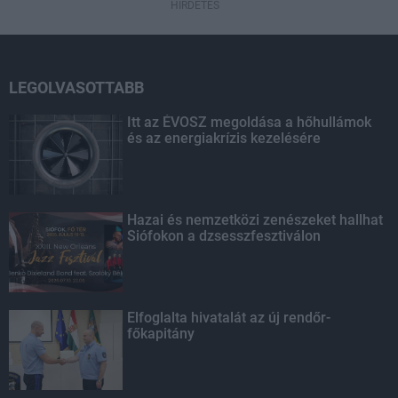
HÍRDETÉS
LEGOLVASOTTABB
Itt az ÉVOSZ megoldása a hőhullámok
és az energiakrízis kezelésére
Hazai és nemzetközi zenészeket hallhat
Siófokon a dzsesszfesztiválon
Elfoglalta hivatalát az új rendőr-
főkapitány