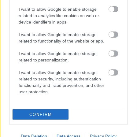
I want to allow Google to enable storage
útépítés
logisztikai központ
Colas
Colas Alterra Zrt.
related to analytics like cookies on web or
device identifiers in apps.
Elkészült a Liszt Ferenc repülőtér közelében lévő
logisztikai bázis út- és közműhálózatának fejlesztése
I want to allow Google to enable storage
Komplex infrastruktúra-rendszert épített a Colas Alterra Zrt. a
related to functionality of the website or app.
Liszt Ferenc Nemzetközi Repülőtér közelében. A VGP Park
Budapest Aerozone területén megvalósult vízellátó, szenny- és
I want to allow Google to enable storage
csapadékvíz-elvezető rendszerek, az út- és külső elektromos
related to personalization.
hálózat kiépítés a legújabb, logisztikai csarnok kiszolgálását
szolgálja.
I want to allow Google to enable storage
related to security, including authentication
functionality and fraud prevention, and other
Látlelet a hazai víziközművekről?
Egyetlen, fél évszázados vezetéken
user protection.
múlt Bicske vízellátása
CONFIRM
Épített öröksége megújításával is készül
Mohács a csata ötszázadik
évfordulójára
Data Deletion
Data Access
Privacy Policy