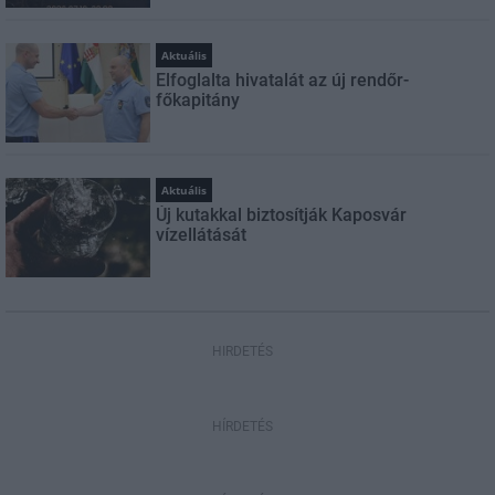
Aktuális
Elfoglalta hivatalát az új rendőr-
főkapitány
Aktuális
Új kutakkal biztosítják Kaposvár
vízellátását
HIRDETÉS
HÍRDETÉS