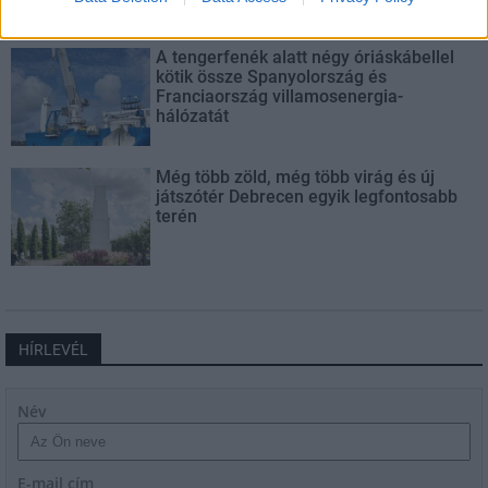
A tengerfenék alatt négy óriáskábellel
kötik össze Spanyolország és
Franciaország villamosenergia-
hálózatát
Még több zöld, még több virág és új
játszótér Debrecen egyik legfontosabb
terén
HÍRLEVÉL
Név
E-mail cím