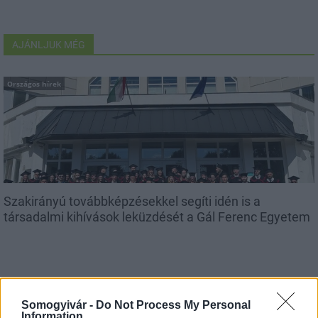
AJÁNLJUK MÉG
Országos hírek
Szakirányú továbbképzésekkel segíti idén is a
társadalmi kihívások leküzdését a Gál Ferenc Egyetem
Aktuális
Somogyivár -
Do Not Process My Personal
Information