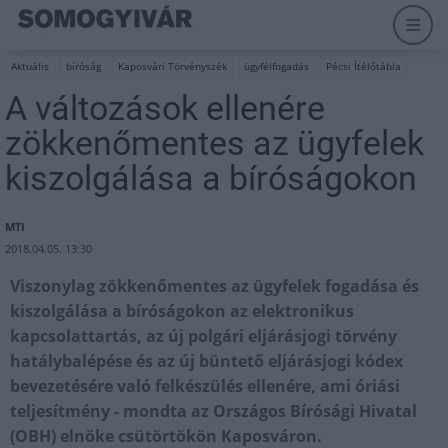
Aktuális
bíróság
Kaposvári Törvényszék
ügyfélfogadás
Pécsi Ítélőtábla
A változások ellenére
zökkenőmentes az ügyfelek
kiszolgálása a bíróságokon
MTI
2018.04.05. 13:30
Viszonylag zökkenőmentes az ügyfelek fogadása és
kiszolgálása a bíróságokon az elektronikus
kapcsolattartás, az új polgári eljárásjogi törvény
hatálybalépése és az új büntető eljárásjogi kódex
bevezetésére való felkészülés ellenére, ami óriási
teljesítmény - mondta az Országos Bírósági Hivatal
(OBH) elnöke csütörtökön Kaposváron.