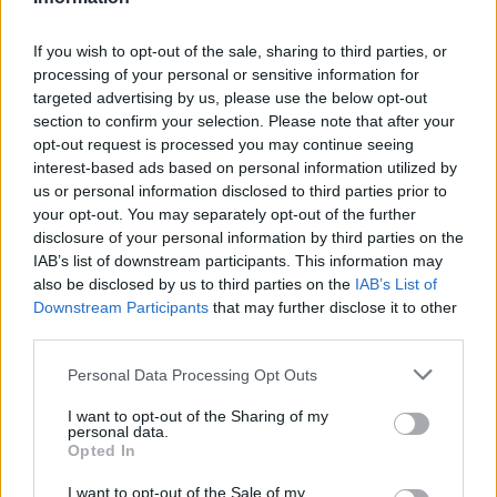
If you wish to opt-out of the sale, sharing to third parties, or
processing of your personal or sensitive information for
targeted advertising by us, please use the below opt-out
section to confirm your selection. Please note that after your
opt-out request is processed you may continue seeing
Feltárulnak a Balaton titkai
interest-based ads based on personal information utilized by
us or personal information disclosed to third parties prior to
your opt-out. You may separately opt-out of the further
disclosure of your personal information by third parties on the
IAB’s list of downstream participants. This information may
also be disclosed by us to third parties on the
IAB’s List of
Downstream Participants
that may further disclose it to other
Országos hírek
third parties.
Please note that this website/app uses one or more Google
Personal Data Processing Opt Outs
services and may gather and store information including but
not limited to your visit or usage behaviour. You may click to
I want to opt-out of the Sharing of my
personal data.
grant or deny consent to Google and its third-party tags to
Opted In
use your data for below specified purposes in below Google
consent section.
A lakosságra is fontos szerep hárul a szúnyoginvázió
I want to opt-out of the Sale of my