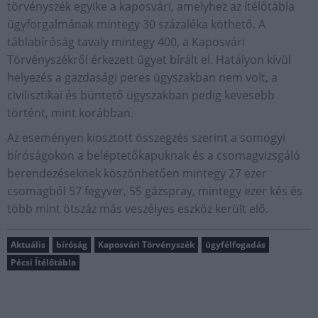
törvényszék egyike a kaposvári, amelyhez az ítélőtábla
ügyforgalmának mintegy 30 százaléka köthető. A
táblabíróság tavaly mintegy 400, a Kaposvári
Törvényszékről érkezett ügyet bírált el. Hatályon kívül
helyezés a gazdasági peres ügyszakban nem volt, a
civilisztikai és büntető ügyszakban pedig kevesebb
történt, mint korábban.
Az eseményen kiosztott összegzés szerint a somogyi
bíróságokon a beléptetőkapuknak és a csomagvizsgáló
berendezéseknek köszönhetően mintegy 27 ezer
csomagból 57 fegyver, 55 gázspray, mintegy ezer kés és
több mint ötszáz más veszélyes eszköz került elő.
Aktuális
bíróság
Kaposvári Törvényszék
ügyfélfogadás
Pécsi Ítélőtábla