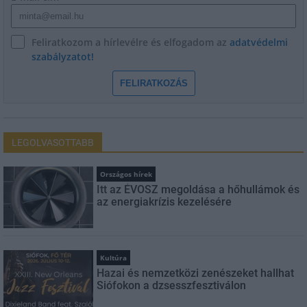
Feliratkozom a hírlevélre és elfogadom az
adatvédelmi
szabályzatot!
FELIRATKOZÁS
LEGOLVASOTTABB
Országos hírek
Itt az ÉVOSZ megoldása a hőhullámok és
az energiakrízis kezelésére
Kultúra
Hazai és nemzetközi zenészeket hallhat
Siófokon a dzsesszfesztiválon