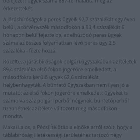
befejezett ügyek száma 857-tel haladta meg az
érkezettekét.
A járásbíróságok a peres ügyeik 92,7 százalékát egy éven
belül, a törvényszék másodfokon a 93,4 százalékát 6
hónapon belül fejezte be, az elhúzódó peres ügyek
száma az összes folyamatban lévő peres ügy 2,5
százaléka - fűzte hozzá.
Közölte, a járásbíróságok polgári ügyszakában az ítéletek
89,4 százaléka első fokon jogerőre emelkedett, a
másodfokra kerülő ügyek 62,6 százalékát
helybenhagyták. A büntető ügyszakban nem ilyen jó a
mutató: az első fokon jogerőre emelkedett ügyeket is
számolva száz polgári perből négynek, büntetőperből
tizenhétnek az ítélete változott meg másodfokon -
mondta.
Makai Lajos, a Pécsi Ítélőtábla elnöke arról szólt, hogy a
táblabíróság illetékességi területéhez tartozó négy