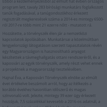
Ebből a kezdeményezésből az elmúlt hat évben országos
program lett, tavaly 283 bírósági munkatárs foglalkozott
tanúk fogadásával, a tanúgondozókhoz érkezett
regisztrált megkeresések száma a 2014-es mintegy 6500-
ról 2017-re több mint 21 ezerre nőtt - mutatott rá.
Hozzátette, a törvényszék élen jár a nemzetközi
kapcsolatok ápolásában. Munkatársai a közelmúltban
lengyelországi látogatáson szerzett tapasztalatok révén
egy Magyarországon is hasznosítható anyagot
készítettek a távmeghallgatás ottani rendszeréről, és a
kaposvári az egyik törvényszék, amely részt vehet ennek
a projektnek a magyarországi tesztelésében.
Hajnal Éva, a Kaposvári Törvényszék elnöke az elmúlt
évet értékelve beszámolt arról, hogy az ítélkezés a
korábbi évekhez hasonlóan időszerű és magas
színvonalú volt. Jelezte, mintegy 39 ezer ügy érkezett
hozzájuk, 7,5 százalékkal kevesebb a 2016-os adatnál, a