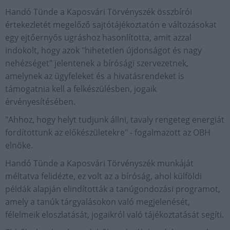
Handó Tünde a Kaposvári Törvényszék összbírói
értekezletét megelőző sajtótájékoztatón e változásokat
egy ejtőernyős ugráshoz hasonlította, amit azzal
indokolt, hogy azok "hihetetlen újdonságot és nagy
nehézséget" jelentenek a bírósági szervezetnek,
amelynek az ügyfeleket és a hivatásrendeket is
támogatnia kell a felkészülésben, jogaik
érvényesítésében.
"Ahhoz, hogy helyt tudjunk állni, tavaly rengeteg energiát
fordítottunk az előkészületekre" - fogalmazott az OBH
elnöke.
Handó Tünde a Kaposvári Törvényszék munkáját
méltatva felidézte, ez volt az a bíróság, ahol külföldi
példák alapján elindították a tanúgondozási programot,
amely a tanúk tárgyalásokon való megjelenését,
félelmeik eloszlatását, jogaikról való tájékoztatását segíti.