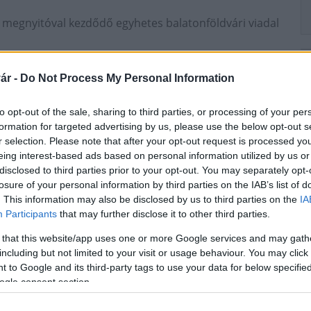
i megnyitóval kezdődő egyhetes balatonföldvári viadal
npótlás-viadalán az európai országok képviselői
ár -
Do Not Process My Personal Information
zők is indulnak a futamokon. A legnagyobb csapat
zőny negyedét teszi ki -, Lengyelországból 25
to opt-out of the sale, sharing to third parties, or processing of your per
l is 14 fiatal laseres mutathatja meg tudását.
formation for targeted advertising by us, please use the below opt-out s
r selection. Please note that after your opt-out request is processed y
Laser Radial
eing interest-based ads based on personal information utilized by us or
disclosed to third parties prior to your opt-out. You may separately opt-
losure of your personal information by third parties on the IAB’s list of
. This information may also be disclosed by us to third parties on the
IA
Participants
that may further disclose it to other third parties.
 that this website/app uses one or more Google services and may gath
including but not limited to your visit or usage behaviour. You may click 
 to Google and its third-party tags to use your data for below specifi
Helyi hírek
ogle consent section.