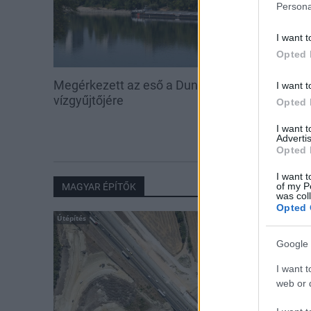
Persona
I want t
Opted 
Megérkezett az eső a Duna
Hőség és vízhi
I want t
vízgyűjtőjére
feltöltésével s
Opted 
vadállományt
I want 
erdőkben
Advertis
Opted 
I want t
of my P
MAGYAR ÉPÍTŐK
was col
Opted 
Útépítés
Google 
I want t
web or d