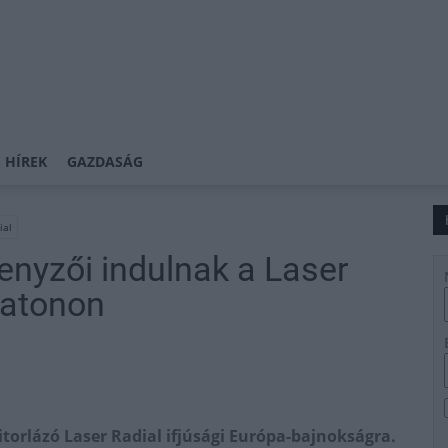
 HÍREK
GAZDASÁG
ial
nyzői indulnak a Laser
alatonon
itorlázó Laser Radial ifjúsági Európa-bajnokságra.