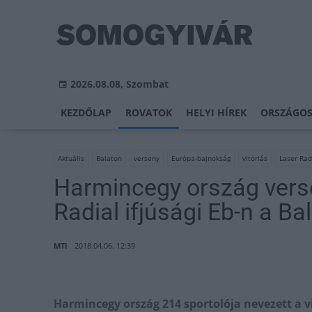
2026.08.08, Szombat
KEZDŐLAP
ROVATOK
HELYI HÍREK
ORSZÁGOS
Aktuális
Balaton
verseny
Európa-bajnokság
vitorlás
Laser Rad
Harmincegy ország verse
Radial ifjúsági Eb-n a B
MTI
2018.04.06. 12:39
Harmincegy ország 214 sportolója nevezett a v