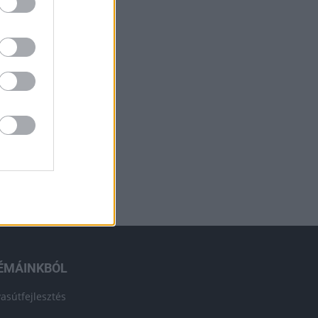
ÉMÁINKBÓL
vasútfejlesztés