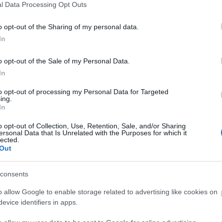
l Data Processing Opt Outs
o opt-out of the Sharing of my personal data.
In
ány - itatók
Amire többmillióan vártunk:
o opt-out of the Sale of my Personal Data.
egítik a
szombattól másodfokúra
In
 a somogyi
csökken a riasztás
to opt-out of processing my Personal Data for Targeted
ing.
In
o opt-out of Collection, Use, Retention, Sale, and/or Sharing
ersonal Data that Is Unrelated with the Purposes for which it
lected.
Out
Új gyalogosátkelők és jelzőlámpás
csomópont épül Angyalföldön
consents
o allow Google to enable storage related to advertising like cookies on
evice identifiers in apps.
Másfélszeresére bővítik
Hódmezővásárhely jó hírű