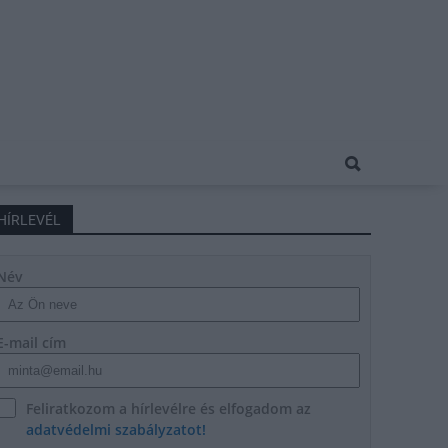
HÍRLEVÉL
Név
E-mail cím
Feliratkozom a hírlevélre és elfogadom az
adatvédelmi szabályzatot!