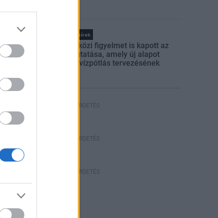
Országos hírek
Nemzetközi figyelmet is kapott az
SZTE kutatása, amely új alapot
adhat a vízpótlás tervezésének
HIRDETÉS
HÍRDETÉS
HÍRDETÉS