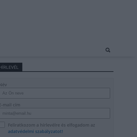
HÍRLEVÉL
Név
E-mail cím
Feliratkozom a hírlevélre és elfogadom az
adatvédelmi szabályzatot!