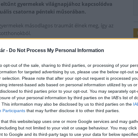
 eltűnt gyermekek világnapjához kapcsolódva
tuális csatorna pénteki műsorában.
a gyermekek másodlagos traumát élnek meg, így az
kotthonokból.
örnyezetben találkozzanak egy bizalmi emberrel, aki
ár -
Do Not Process My Personal Information
ehéz helyzetben - magyarázta.
dnek, ez a tartósan gyerekotthonokban élők körében
to opt-out of the sale, sharing to third parties, or processing of your per
formation for targeted advertising by us, please use the below opt-out s
r selection. Please note that after your opt-out request is processed y
további probléma, hogy egy két hónapos tanfolyam
eing interest-based ads based on personal information utilized by us or
től szintén rengeteg gyermek - főleg lányok -
disclosed to third parties prior to your opt-out. You may separately opt-
losure of your personal information by third parties on the IAB’s list of
. This information may also be disclosed by us to third parties on the
IA
Participants
that may further disclose it to other third parties.
rmekek világnapja
nevelőszülő
 that this website/app uses one or more Google services and may gath
including but not limited to your visit or usage behaviour. You may click 
 to Google and its third-party tags to use your data for below specifi