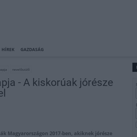
 HÍREK
GAZDASÁG
napja
nevelőszülő
pja - A kiskorúak jórésze
el
lták Magyarországon 2017-ben, akiknek jórésze