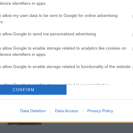
Látványos építési szakasz indult
evice identifiers in apps.
be a Flórián téri felüljárón
o allow my user data to be sent to Google for online advertising
s.
to allow Google to send me personalized advertising.
Paks II.: Mit jelent az 5. blokk új
mérföldköve a felülvizsgálat
árnyékában?
o allow Google to enable storage related to analytics like cookies on
evice identifiers in apps.
o allow Google to enable storage related to functionality of the website
Elkészült a Liszt Ferenc repülőtér
közelében lévő logisztikai bázis út-
és közműhálózatának fejlesztése
o allow Google to enable storage related to personalization.
CONFIRM
o allow Google to enable storage related to security, including
Látlelet a hazai víziközművekről?
cation functionality and fraud prevention, and other user protection.
Egyetlen, fél évszázados
Data Deletion
Data Access
Privacy Policy
vezetéken múlt Bicske vízellátása