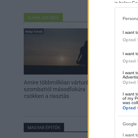
in below Go
AJÁNLJUK MÉG
Persona
Helyi hírek
Aktuális
I want t
Opted 
I want t
Opted 
I want 
Advertis
Amire többmillióan vártunk:
Kevesebb fény
Opted 
szombattól másodfokúra
I want t
csökken a riasztás
of my P
was col
Opted 
Google 
MAGYAR ÉPÍTŐK
I want t