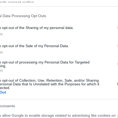
ogle consent section.
l Data Processing Opt Outs
Országos hírek
o opt-out of the Sharing of my personal data.
In
o opt-out of the Sale of my Personal Data.
In
to opt-out of processing my Personal Data for Targeted
ing.
t!
Kecskeméten is szakirányú
In
továbbképzésekkel erősít a Gál
o opt-out of Collection, Use, Retention, Sale, and/or Sharing
Ferenc Egyetem
ersonal Data that Is Unrelated with the Purposes for which it
lected.
Out
consents
o allow Google to enable storage related to advertising like cookies on