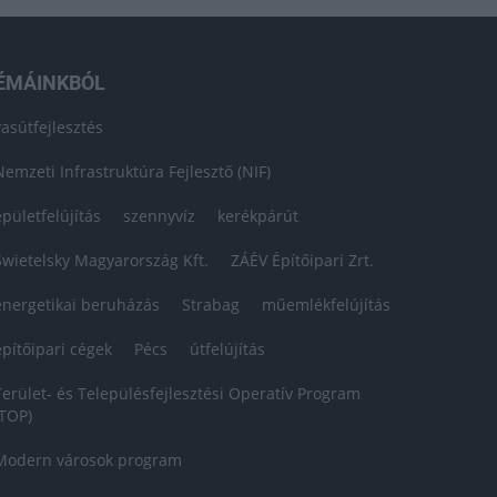
ÉMÁINKBÓL
vasútfejlesztés
Nemzeti Infrastruktúra Fejlesztő (NIF)
épületfelújítás
szennyvíz
kerékpárút
Swietelsky Magyarország Kft.
ZÁÉV Építőipari Zrt.
energetikai beruházás
Strabag
műemlékfelújítás
építőipari cégek
Pécs
útfelújítás
Terület- és Településfejlesztési Operatív Program
(TOP)
Modern városok program