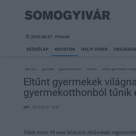
2026.08.07, Péntek
KEZDŐLAP
ROVATOK
HELYI HÍREK
ORSZÁGOS
Aktuális
gyermek
gyermekotthon
trauma
eltűnt gyermekek világ
Eltűnt gyermekek világna
gyermekotthonból tűnik 
MTI
2018.05.25. 16:00
Több mint 19 ezer kiskorú eltűnését regisztrá