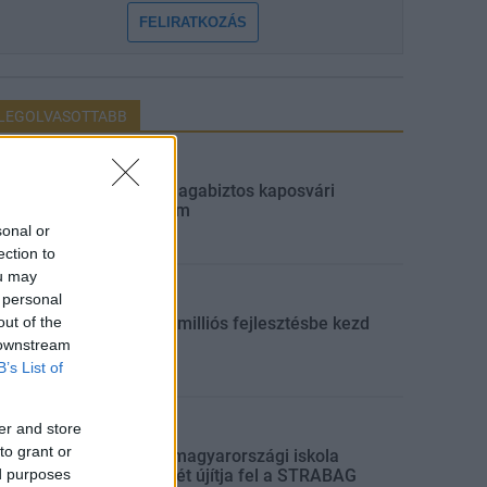
FELIRATKOZÁS
LEGOLVASOTTABB
Aktuális
Újabb magabiztos kaposvári
győzelem
sonal or
ection to
ou may
 personal
Aktuális
out of the
Hétszázmilliós fejlesztésbe kezd
Barcs
 downstream
B’s List of
er and store
Aktuális
to grant or
Három magyarországi iskola
ed purposes
tantermét újítja fel a STRABAG