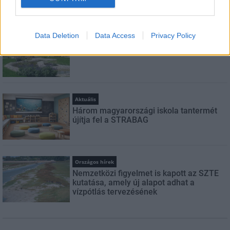
Data Deletion
Data Access
Privacy Policy
Aktuális
Hétszázmilliós fejlesztésbe kezd Barcs
Aktuális
Három magyarországi iskola tantermét
újítja fel a STRABAG
Országos hírek
Nemzetközi figyelmet is kapott az SZTE
kutatása, amely új alapot adhat a
vízpótlás tervezésének