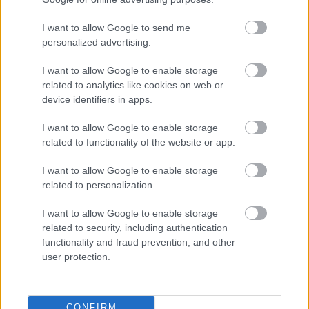
HÍRLEVÉL
I want to allow Google to send me
personalized advertising.
Név
I want to allow Google to enable storage
related to analytics like cookies on web or
E-mail cím
device identifiers in apps.
I want to allow Google to enable storage
Feliratkozom a hírlevélre és elfogadom az
adatvédelmi
related to functionality of the website or app.
szabályzatot!
I want to allow Google to enable storage
FELIRATKOZÁS
related to personalization.
I want to allow Google to enable storage
related to security, including authentication
functionality and fraud prevention, and other
LEGOLVASOTTABB
user protection.
Aktuális
Újabb magabiztos kaposvári győzelem
CONFIRM