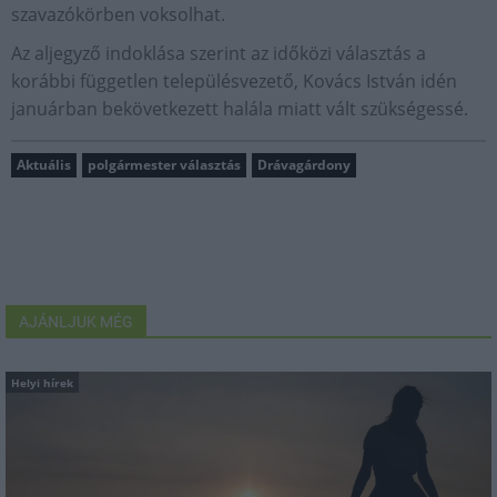
szavazókörben voksolhat.
Az aljegyző indoklása szerint az időközi választás a
korábbi független településvezető, Kovács István idén
januárban bekövetkezett halála miatt vált szükségessé.
Aktuális
polgármester választás
Drávagárdony
AJÁNLJUK MÉG
Helyi hírek