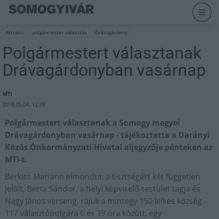
Aktuális
polgármester választás
Drávagárdony
Polgármestert választanak
Drávagárdonyban vasárnap
MTI
2018.05.04. 12:39
Polgármestert választanak a Somogy megyei
Drávagárdonyban vasárnap - tájékoztatta a Darányi
Közös Önkormányzati Hivatal aljegyzője pénteken az
MTI-t.
Berkics Mariann elmondta: a tisztségért két független
jelölt, Berta Sándor, a helyi képviselő-testület tagja és
Nagy János verseng, rájuk a mintegy 150 lelkes község
117 választópolgára 6 és 19 óra között, egy