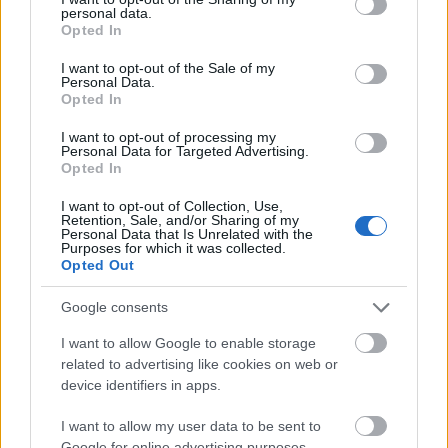
personal data.
grant or deny consent to Google and its third-party tags to
Opted In
use your data for below specified purposes in below Google
consent section.
I want to opt-out of the Sale of my
Personal Data.
Paks II.: Mit jelent az 5. blokk új
Opted In
mérföldköve a felülvizsgálat
árnyékában?
I want to opt-out of processing my
Personal Data for Targeted Advertising.
Opted In
Elkészült a Liszt Ferenc repülőtér
I want to opt-out of Collection, Use,
közelében lévő logisztikai bázis út- és
Retention, Sale, and/or Sharing of my
közműhálózatának fejlesztése
Personal Data that Is Unrelated with the
Purposes for which it was collected.
Opted Out
Látlelet a hazai víziközművekről?
Google consents
Egyetlen, fél évszázados vezetéken
múlt Bicske vízellátása
I want to allow Google to enable storage
related to advertising like cookies on web or
device identifiers in apps.
I want to allow my user data to be sent to
Google for online advertising purposes.