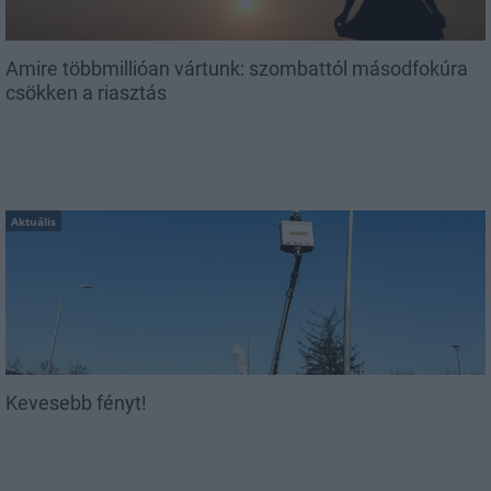
Amire többmillióan vártunk: szombattól másodfokúra
csökken a riasztás
Aktuális
Kevesebb fényt!