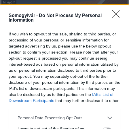
Mi épül?
Somogyivár -
Do Not Process My Personal
Information
If you wish to opt-out of the sale, sharing to third parties, or
processing of your personal or sensitive information for
targeted advertising by us, please use the below opt-out
section to confirm your selection. Please note that after your
opt-out request is processed you may continue seeing
interest-based ads based on personal information utilized by
us or personal information disclosed to third parties prior to
your opt-out. You may separately opt-out of the further
Hódmezővásárhely
iskolaépítés
FERROÉP Zrt.
oktatási beruházás
disclosure of your personal information by third parties on the
Másfélszeresére bővítik Hódmezővásárhely jó hírű
IAB’s list of downstream participants. This information may
református iskoláját
also be disclosed by us to third parties on the
IAB’s List of
Downstream Participants
that may further disclose it to other
A Szőnyi Benjámin Általános Iskola fejlesztését a FERROÉP
third parties.
kivitelezheti; a munkák csaknem egy évig tartanak majd.
Please note that this website/app uses one or more Google
Personal Data Processing Opt Outs
Látványos építési szakasz indult be a
services and may gather and store information including but
Flórián téri felüljárón
not limited to your visit or usage behaviour. You may click to
I want to opt-out of the Sharing of my