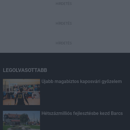
HIRDETÉS
HÍRDETÉS
HÍRDETÉS
LEGOLVASOTTABB
Újabb magabiztos kaposvári győzelem
Hétszázmilliós fejlesztésbe kezd Barcs