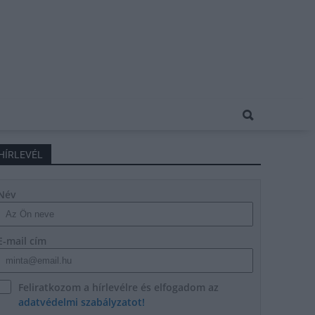
HÍRLEVÉL
Név
E-mail cím
Feliratkozom a hírlevélre és elfogadom az
adatvédelmi szabályzatot!