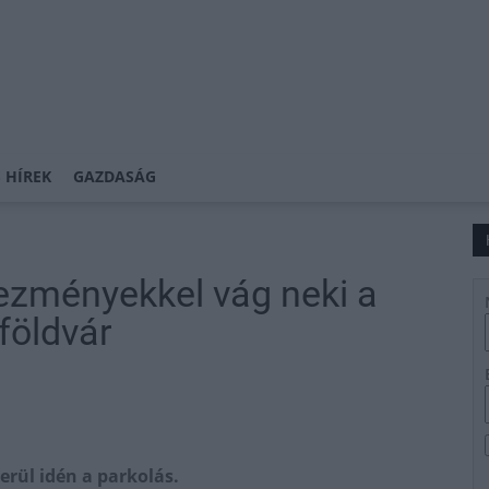
 HÍREK
GAZDASÁG
ezményekkel vág neki a
földvár
rül idén a parkolás.