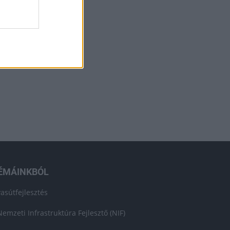
ÉMÁINKBÓL
vasútfejlesztés
Nemzeti Infrastruktúra Fejlesztő (NIF)