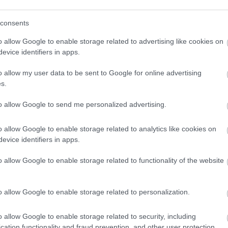
consents
t!
Kecskeméten is szakirányú
o allow Google to enable storage related to advertising like cookies on
továbbképzésekkel erősít a Gál
evice identifiers in apps.
Ferenc Egyetem
o allow my user data to be sent to Google for online advertising
s.
to allow Google to send me personalized advertising.
o allow Google to enable storage related to analytics like cookies on
Paks II.: Mit jelent az 5. blokk új
evice identifiers in apps.
mérföldköve a felülvizsgálat
árnyékában?
o allow Google to enable storage related to functionality of the website
o allow Google to enable storage related to personalization.
Elkészült a Liszt Ferenc repülőtér
közelében lévő logisztikai bázis út-
és közműhálózatának fejlesztése
o allow Google to enable storage related to security, including
cation functionality and fraud prevention, and other user protection.