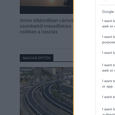
Google 
Amire többmillióan vártunk:
Kevesebb fény
I want t
szombattól másodfokúra
web or d
csökken a riasztás
I want t
purpose
I want 
MAGYAR ÉPÍTŐK
I want t
Útépítés
web or d
I want t
or app.
I want t
I want t
authenti