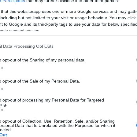
Participants
that may further disclose it to other third parties.
bevezette a Földvár kártya rendszert, mely
 that this website/app uses one or more Google services and may gath
ldvári kistérségben élőket, valamint a turistákat is. A
including but not limited to your visit or usage behaviour. You may click 
használatot regisztrált, melyből 16 ezer a város és a
 to Google and its third-party tags to use your data for below specifi
lt tavaly. Az elfogadóhelyek listája tovább bővült
ogle consent section.
.
l Data Processing Opt Outs
o opt-out of the Sharing of my personal data.
In
o opt-out of the Sale of my Personal Data.
In
to opt-out of processing my Personal Data for Targeted
ing.
In
Országos hírek
o opt-out of Collection, Use, Retention, Sale, and/or Sharing
ersonal Data that Is Unrelated with the Purposes for which it
lected.
Out