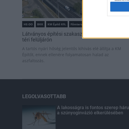
HE-DO
BKK
KM Építő Kft.
Főmterv Mérnöki Tervező Zrt.
Látványos építési szakasz indult be a Flórián
téri felüljárón
A tartós nyári hőség jelentős kihívás elé állítja a KM
Építőt, ennek ellenére folyamatosan halad az
aszfaltozás.
LEGOLVASOTTABB
A lakosságra is fontos szerep háru
a szúnyoginvázió elkerülésében