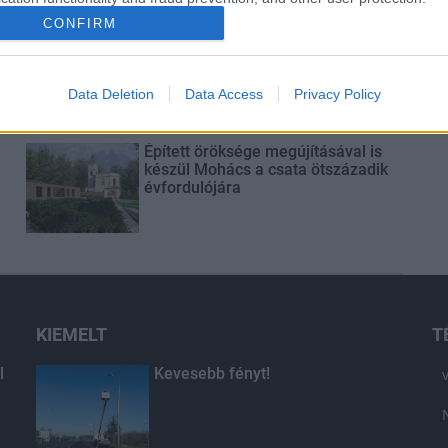
CONFIRM
Látlelet a hazai víziközművekről?
Egyetlen, fél évszázados
vezetéken múlt Bicske vízellátása
Data Deletion
Data Access
Privacy Policy
Épített öröksége megújításával is
készül Mohács a csata ötszázadik
évfordulójára
KIEMELT
T
l
Kevesebb fényt!