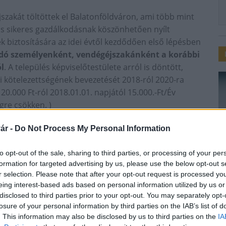
jszakát töltöttek el Balatonföldváron, ami több mint
s sikeres gazdálkodásnak köszönhetően nyílt
 biztosítására az idei évtől kezdődően első lépésben
adó személyenként, vendégéjszakánként a korábbi
ól
. A település képviselőtestülete arról is döntött,
i kötelezettségének bevezetését 2018-ról 2020-ra
0.000 Ft-ról 2018.01.01. napjától 15.000.-Ft/Év
gre csökken. )
ár -
Do Not Process My Personal Information
lépcsőben fizető parkolási rendszer került
tottak ki. Újdonság, hogy idén a Bajcsy – Zsilinszky u.
to opt-out of the sale, sharing to third parties, or processing of your per
formation for targeted advertising by us, please use the below opt-out s
 is parkolókat alakítanak ki. A három díjfizető
r selection. Please note that after your opt-out request is processed y
i a kikötőnél 300Ft-ot óránként a keleti valamint a
eing interest-based ads based on personal information utilized by us or
250Ft lesz majd a parkolás óránként. A földvárkártya
disclosed to third parties prior to your opt-out. You may separately opt-
dvezményben részesülnek.
losure of your personal information by third parties on the IAB’s list of
. This information may also be disclosed by us to third parties on the
IA